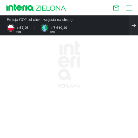
Emisja CO2 od chwili wejścia na stronę:
+ 57,06
+ 7 610,40
ton
ton