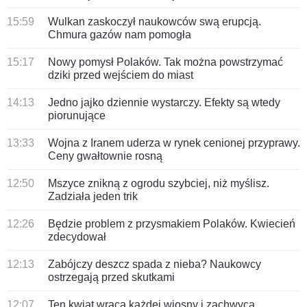
15:59
Wulkan zaskoczył naukowców swą erupcją.
Chmura gazów nam pomogła
15:17
Nowy pomysł Polaków. Tak można powstrzymać
dziki przed wejściem do miast
14:13
Jedno jajko dziennie wystarczy. Efekty są wtedy
piorunujące
13:33
Wojna z Iranem uderza w rynek cenionej przyprawy.
Ceny gwałtownie rosną
12:50
Mszyce znikną z ogrodu szybciej, niż myślisz.
Zadziała jeden trik
12:26
Będzie problem z przysmakiem Polaków. Kwiecień
zdecydował
12:13
Zabójczy deszcz spada z nieba? Naukowcy
ostrzegają przed skutkami
12:07
Ten kwiat wraca każdej wiosny i zachwyca