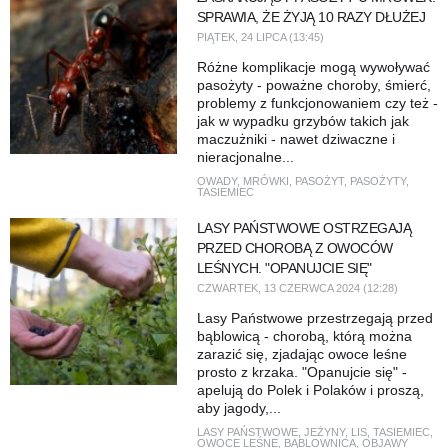
SPRAWIA, ŻE ŻYJĄ 10 RAZY DŁUŻEJ
PIĄTEK, 24 LIPCA (13:45)
Różne komplikacje mogą wywoływać
pasożyty - poważne choroby, śmierć,
problemy z funkcjonowaniem czy też -
jak w wypadku grzybów takich jak
maczużniki - nawet dziwaczne i
nieracjonalne...
OWADY
,
MRÓWKI
,
PASOŻYT
,
PASOŻYTY
,
TASIEMIEC
LASY PAŃSTWOWE OSTRZEGAJĄ
PRZED CHOROBĄ Z OWOCÓW
LEŚNYCH. "OPANUJCIE SIĘ"
CZWARTEK, 13 CZERWCA 2024 (12:28)
Lasy Państwowe przestrzegają przed
bąblowicą - chorobą, którą można
zarazić się, zjadając owoce leśne
prosto z krzaka. "Opanujcie się" -
apelują do Polek i Polaków i proszą,
aby jagody,...
LASY PAŃSTWOWE
,
JEŻYNY
,
LIS
,
TASIEMIEC
,
OWOCE LEŚNE
,
BĄBLOWNICA
,
OBJAWY