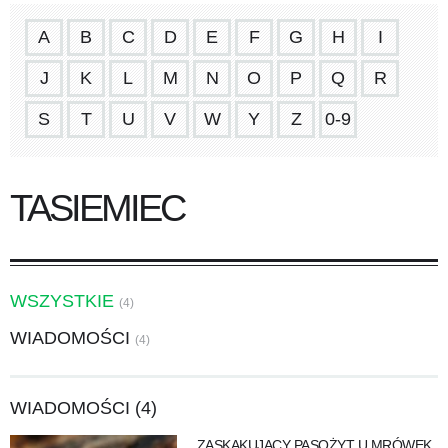
A
B
C
D
E
F
G
H
I
J
K
L
M
N
O
P
Q
R
S
T
U
V
W
Y
Z
0-9
TASIEMIEC
WSZYSTKIE
(4)
WIADOMOŚCI
(4)
WIADOMOŚCI (4)
ZASKAKUJĄCY PASOŻYT U MRÓWEK.