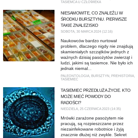
TASIEMCA U CZŁOWIEKA
NIESAMOWITE, CO ZNALEŹLI W
ŚRODKU BURSZTYNU. PIERWSZE
TAKIE ZNALEZISKO
SOBOTA, 30 MARCA 2024 (12:16)
Naukowców bardzo nurtował
problem, dlaczego nigdy nie znajdują
skamieniałych szczątków jednych z
ważnych dzisiaj pasożytów zwierząt i
ludzi, jakimi są tasiemce. Nie było ich
jednak niemal...
PALEONTOLOGIA
,
BURSZTYN
,
PREHISTORIA
,
TASIEMIEC
TASIEMIEC PRZEDŁUŻA ŻYCIE. KTO
MOŻE MIEĆ POWODY DO
RADOŚCI?
NIEDZIELA, 25 CZERWCA 2023 (14:35)
Mrówki zarażone pasożytem nie
pracują, są rozpieszczane przez
niezainfekowane robotnice i żyją
znacznie dłużej niż zwykle. Sekret