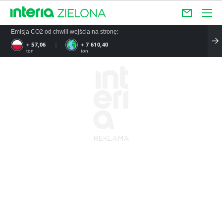
Emisja CO2 od chwili wejścia na stronę:
+ 57,06
+ 7 610,40
ton
ton