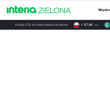
Wiado
+ 66,57
Emisja CO2 od chwili wejścia na stronę:
ton