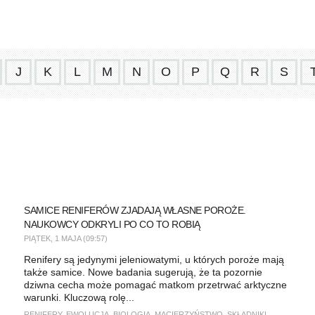
J
K
L
M
N
O
P
Q
R
S
SAMICE RENIFERÓW ZJADAJĄ WŁASNE POROŻE.
NAUKOWCY ODKRYLI PO CO TO ROBIĄ
PIĄTEK, 1 MAJA (09:57)
Renifery są jedynymi jeleniowatymi, u których poroże mają
także samice. Nowe badania sugerują, że ta pozornie
dziwna cecha może pomagać matkom przetrwać arktyczne
warunki. Kluczową rolę...
RENIFERY
,
EWOLUCJA
,
BIOLOGIA
,
MACIERZYŃSTWO
,
SKŁADNIKI