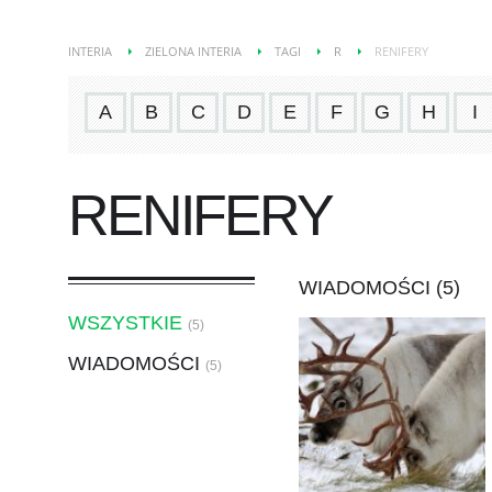
INTERIA
ZIELONA INTERIA
TAGI
R
RENIFERY
A
B
C
D
E
F
G
H
I
RENIFERY
WIADOMOŚCI (5)
WSZYSTKIE
(5)
WIADOMOŚCI
(5)