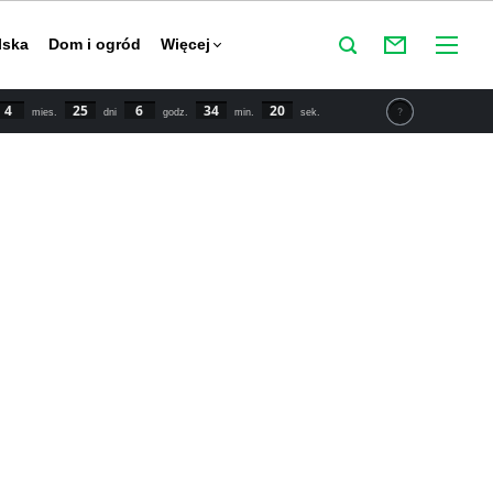
lska
Dom i ogród
Więcej
4
25
6
34
19
mies.
dni
godz.
min.
sek.
tu IPCC świat powinien zmniejszyć emisje CO2 o połowę do
y powstrzymać globalne ocieplenie. Najnowsze dane mówią o
 wzroście temperatury o 1,5 stopnia Celsjusza w porównaniu
przemysłowej.