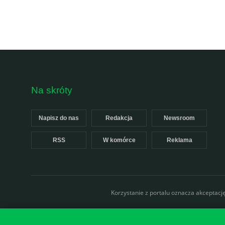
Na skróty
Napisz do nas
Redakcja
Newsroom
RSS
W komórce
Reklama
Korzystanie z portalu oznacza akceptacj