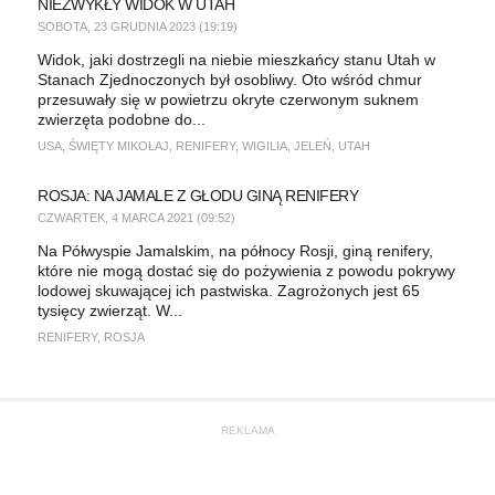
NIEZWYKŁY WIDOK W UTAH
SOBOTA, 23 GRUDNIA 2023 (19:19)
Widok, jaki dostrzegli na niebie mieszkańcy stanu Utah w
Stanach Zjednoczonych był osobliwy. Oto wśród chmur
przesuwały się w powietrzu okryte czerwonym suknem
zwierzęta podobne do...
USA
,
ŚWIĘTY MIKOŁAJ
,
RENIFERY
,
WIGILIA
,
JELEŃ
,
UTAH
ROSJA: NA JAMALE Z GŁODU GINĄ RENIFERY
CZWARTEK, 4 MARCA 2021 (09:52)
Na Półwyspie Jamalskim, na północy Rosji, giną renifery,
które nie mogą dostać się do pożywienia z powodu pokrywy
lodowej skuwającej ich pastwiska. Zagrożonych jest 65
tysięcy zwierząt. W...
RENIFERY
,
ROSJA
REKLAMA