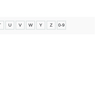
T
U
V
W
Y
Z
0-9