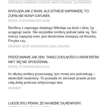
ODŻYWCZE
,
MINERAŁY
,
FOSFOR
,
WAPŃ
,
POROŻE
,
JELENIOWATE
WYGLĄDA JAK Z BAJKI, ALE ISTNIEJE NAPRAWDĘ. TO
ZUPEŁNIE NOWY GATUNEK
ŚRODA, 25 GRUDNIA 2024 (15:09)
Renifery z zaprzęgu świętego Mikołaja są duże i silne, by
uciągnąć sanie. Nie wszystkie renifery jednak takie są. Ten
mierzy najwyżej metr, jest dwukrotnie mniejszy od Amorka,
Fircyka czy...
RENIFERY
,
BOŻE NARODZENIE
,
SSAKI
,
RENIFER
PRZEŻUWANIE JAK SEN. TAKIEJ ZDOLNOŚCI U RENIFERÓW
NIKT SIĘ NIE SPODZIEWAŁ
ŚRODA, 27 GRUDNIA 2023 (11:21)
Im dłużej renifery przeżuwają, tym mniej snu potrzebują –
stwierdzili naukowcy. To pozwala im żerować prawie przez
całą dobę podczas arktycznego lata.
RENIFERY
LUDZIE BYLI PEWNI, ŻE NA NIEBIE SĄ RENIFERY.