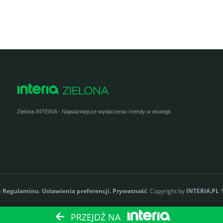
Zielona INTERIA - Najważniejsze wydarzenia i trendy w ekologii
ę
Regulaminu
.
Ustawienia preferencji.
Prywatność
. Copyright by
INTERIA.PL
1
PRZEJDŹ NA