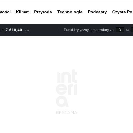
mości
Klimat
Przyroda
Technologie
Podcasty
Czysta Po
+ 8 878,80
3
Punkt krytyczny temperatury za:
ton
lat
Według rapor
2030 roku, b
nieuchronnym
do ery przed