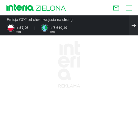
Emisja CO2 od chwili wejścia na stronę:
+ 57,06
+ 7 610,40
ton
ton