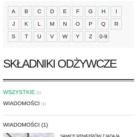
A
B
C
D
E
F
G
H
I
J
K
L
M
N
O
P
Q
R
S
T
U
V
W
Y
Z
0-9
SKŁADNIKI ODŻYWCZE
WSZYSTKIE
(1)
WIADOMOŚCI
(1)
WIADOMOŚCI (1)
SAMICE RENIFERÓW ZJADAJĄ