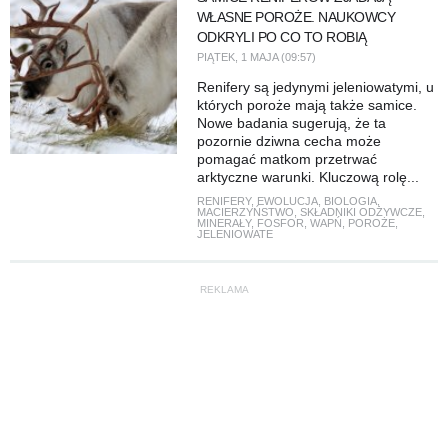
WŁASNE POROŻE. NAUKOWCY
ODKRYLI PO CO TO ROBIĄ
PIĄTEK, 1 MAJA (09:57)
Renifery są jedynymi jeleniowatymi, u
których poroże mają także samice.
Nowe badania sugerują, że ta
pozornie dziwna cecha może
pomagać matkom przetrwać
arktyczne warunki. Kluczową rolę...
RENIFERY
,
EWOLUCJA
,
BIOLOGIA
,
MACIERZYŃSTWO
,
SKŁADNIKI ODŻYWCZE
,
MINERAŁY
,
FOSFOR
,
WAPŃ
,
POROŻE
,
JELENIOWATE
REKLAMA