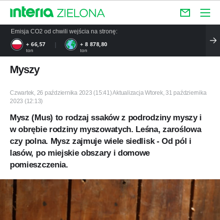
Emisja CO2 od chwili wejścia na stronę:
+ 76,08
+ 10 147
ton
ton
Myszy
Czwartek, 26 października 2023 (15:41) Aktualizacja Wtorek, 31 października
2023 (12:13)
Mysz (Mus) to rodzaj ssaków z podrodziny myszy i
w obrębie rodziny myszowatych. Leśna, zaroślowa
czy polna. Mysz zajmuje wiele siedlisk - Od pól i
lasów, po miejskie obszary i domowe
pomieszczenia.