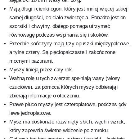
sięga ok. 10 cm i waży ok. 60 g.
Mają długi i cienki ogon, który jest mniej więcej takiej
samej długości, co ciało zwierzęcia. Ponadto jest on
szorstki i chwytny, dlatego pomaga utrzymać
równowagę podczas wspinania się i skoków.
Przednie kończyny mają trzy opuszki międzypalcowe,
a tylne cztery. Są pięciopalczaste i zakończone
mocnymi pazurami.
Myszy linieją przez cały rok.
Ważną rolę u tych zwierząt spełniają wąsy (włosy
czuciowe), za pomocą których myszy odbierają i
zbierają informacje o otoczeniu.
Prawe płuco myszy jest czteropłatowe, podczas gdy
lewe jednopłatowe.
Mysz ma doskonale rozwinięty słuch, węch i wzrok,
który zapewnia świetne widzenie po zmroku.