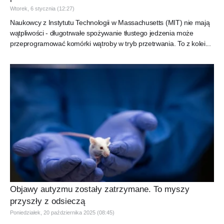
Wtorek, 6 stycznia (12:27)
Naukowcy z Instytutu Technologii w Massachusetts (MIT) nie mają
wątpliwości - długotrwałe spożywanie tłustego jedzenia może
przeprogramować komórki wątroby w tryb przetrwania. To z kolei...
Objawy autyzmu zostały zatrzymane. To myszy
przyszły z odsieczą
Poniedziałek, 20 października 2025 (08:45)