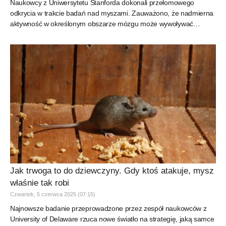
Naukowcy z Uniwersytetu Stanforda dokonali przełomowego
odkrycia w trakcie badań nad myszami. Zauważono, że nadmierna
aktywność w określonym obszarze mózgu może wywoływać
zachowania...
Jak trwoga to do dziewczyny. Gdy ktoś atakuje, mysz
właśnie tak robi
Czwartek, 5 czerwca 2025 (07:15)
Najnowsze badanie przeprowadzone przez zespół naukowców z
University of Delaware rzuca nowe światło na strategię, jaką samce