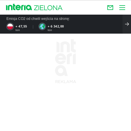
Emisja CO2 od chwili wejścia na stronę:
+ 57,06
+ 7 610,40
ton
ton