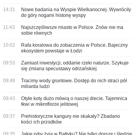
14:31
Nowe badania na Wyspie Wielkanocnej. Wywróciły
do góry nogami historię wyspy
11:43
Najszczęśliwsze miasto w Polsce. Znów nie ma
sobie równych
10:02
Rafa koralowa do zobaczenia w Polsce. Bajeczny
ekosystem powstaje w Łodzi
09:53
Zamiast inwestycji, oddanie rzeki naturze. Szykuje
się zmiana specustawy odrzańskiej
09:48
Tracimy wody gruntowe. Dostęp do nich straci pół
miliarda ludzi
09:43
Otyłe koty dużo mówią o naszej diecie. Tajemnica
tkwi w mikroflorze jelitowej
09:37
Prehistoryczne kangury nie skakały? Zbadano
kości ich przodków
09:35
Jakie ryby żyją w Bałtyku? Nie tylko dorsze i śledzie