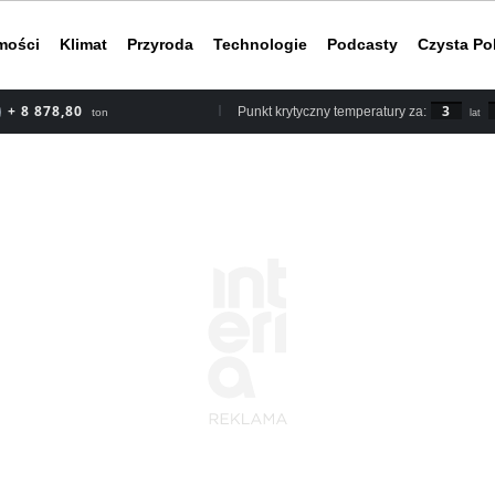
mości
Klimat
Przyroda
Technologie
Podcasty
Czysta Po
+ 8 878,80
3
Punkt krytyczny temperatury za:
ton
lat
Według rapor
2030 roku, b
nieuchronnym
do ery przed