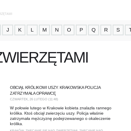
RZĘTAMI
J
K
L
M
N
O
P
Q
R
S
ZWIERZĘTAMI
OBCIĄŁ KRÓLIKOWI USZY. KRAKOWSKA POLICJA
ZATRZYMAŁA OPRAWCĘ
CZWARTEK, 26 LUTEGO (11:48)
W połowie lutego w Krakowie kobieta znalazła rannego
królika. Ktoś obciął zwierzęciu uszy. Policja właśnie
zatrzymała mężczyznę podejrzewanego o okaleczenie
królika.
KRAKÓW
,
ZNĘCANIE SIĘ NAD ZWIERZĘTAMI
,
ZNĘCANIE NAD