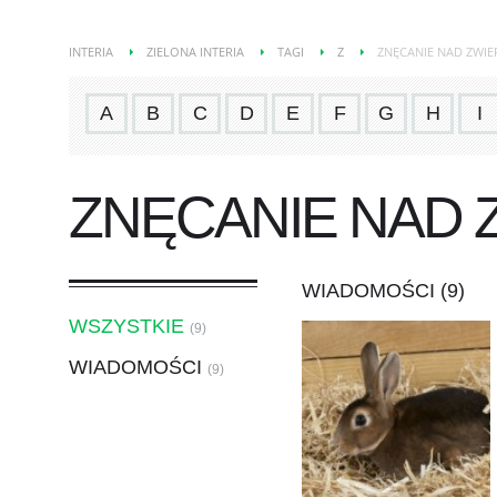
INTERIA
ZIELONA INTERIA
TAGI
Z
ZNĘCANIE NAD ZWIE
A
B
C
D
E
F
G
H
I
ZNĘCANIE NAD 
WIADOMOŚCI (9)
WSZYSTKIE
(9)
WIADOMOŚCI
(9)