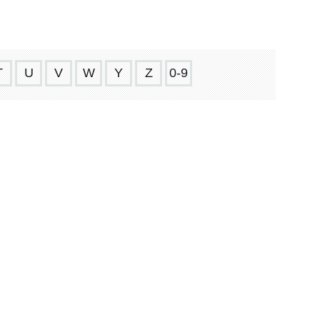
T
U
V
W
Y
Z
0-9