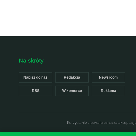
Na skróty
Napisz do nas
Redakcja
Newsroom
RSS
W komórce
Reklama
Korzystanie z portalu oznacza akceptacj