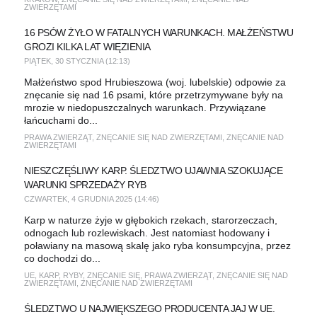
ZWIERZĘTAMI
16 PSÓW ŻYŁO W FATALNYCH WARUNKACH. MAŁŻEŃSTWU
GROZI KILKA LAT WIĘZIENIA
PIĄTEK, 30 STYCZNIA (12:13)
Małżeństwo spod Hrubieszowa (woj. lubelskie) odpowie za
znęcanie się nad 16 psami, które przetrzymywane były na
mrozie w niedopuszczalnych warunkach. Przywiązane
łańcuchami do...
PRAWA ZWIERZĄT
,
ZNĘCANIE SIĘ NAD ZWIERZĘTAMI
,
ZNĘCANIE NAD
ZWIERZĘTAMI
NIESZCZĘŚLIWY KARP. ŚLEDZTWO UJAWNIA SZOKUJĄCE
WARUNKI SPRZEDAŻY RYB
CZWARTEK, 4 GRUDNIA 2025 (14:46)
Karp w naturze żyje w głębokich rzekach, starorzeczach,
odnogach lub rozlewiskach. Jest natomiast hodowany i
poławiany na masową skalę jako ryba konsumpcyjna, przez
co dochodzi do...
UE
,
KARP
,
RYBY
,
ZNĘCANIE SIĘ
,
PRAWA ZWIERZĄT
,
ZNĘCANIE SIĘ NAD
ZWIERZĘTAMI
,
ZNĘCANIE NAD ZWIERZĘTAMI
ŚLEDZTWO U NAJWIĘKSZEGO PRODUCENTA JAJ W UE.