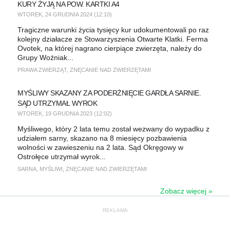
KURY ŻYJĄ NA POW. KARTKI A4
WTOREK, 24 GRUDNIA 2024 (12:10)
Tragiczne warunki życia tysięcy kur udokumentowali po raz
kolejny działacze ze Stowarzyszenia Otwarte Klatki. Ferma
Ovotek, na której nagrano cierpiące zwierzęta, należy do
Grupy Woźniak...
PRAWA ZWIERZĄT
,
ZNĘCANIE NAD ZWIERZĘTAMI
MYŚLIWY SKAZANY ZA PODERŻNIĘCIE GARDŁA SARNIE.
SĄD UTRZYMAŁ WYROK
WTOREK, 19 GRUDNIA 2023 (12:02)
Myśliwego, który 2 lata temu został wezwany do wypadku z
udziałem sarny, skazano na 8 miesięcy pozbawienia
wolności w zawieszeniu na 2 lata. Sąd Okręgowy w
Ostrołęce utrzymał wyrok...
SARNA
,
MYŚLIWI
,
ZNĘCANIE NAD ZWIERZĘTAMI
Zobacz więcej »
REKLAMA