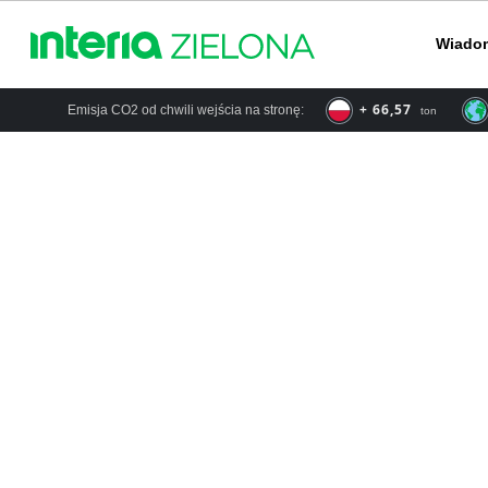
Wiado
+ 66,57
Emisja CO2 od chwili wejścia na stronę:
ton