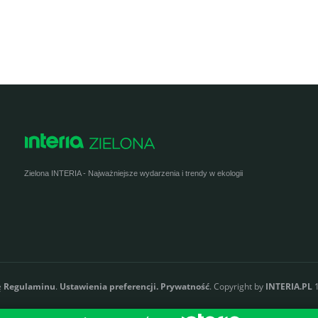
Zielona INTERIA - Najważniejsze wydarzenia i trendy w ekologii
ę
Regulaminu
.
Ustawienia preferencji.
Prywatność
. Copyright by
INTERIA.PL
1