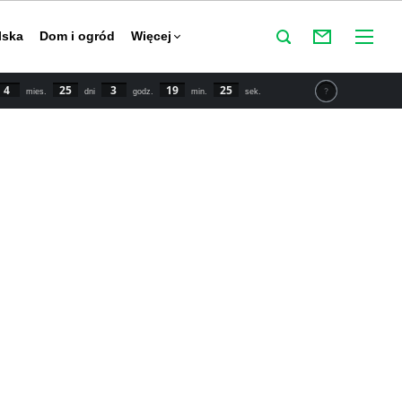
lska
Dom i ogród
Więcej
4
25
3
19
25
mies.
dni
godz.
min.
sek.
tu IPCC świat powinien zmniejszyć emisje CO2 o połowę do
y powstrzymać globalne ocieplenie. Najnowsze dane mówią o
 wzroście temperatury o 1,5 stopnia Celsjusza w porównaniu
przemysłowej.