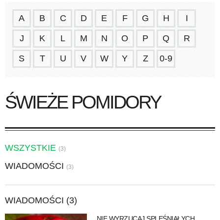
A
B
C
D
E
F
G
H
I
J
K
L
M
N
O
P
Q
R
S
T
U
V
W
Y
Z
0-9
ŚWIEŻE POMIDORY
WSZYSTKIE
(3)
WIADOMOŚCI
(3)
WIADOMOŚCI (3)
NIE WYRZUCAJ SPLEŚNIAŁYCH