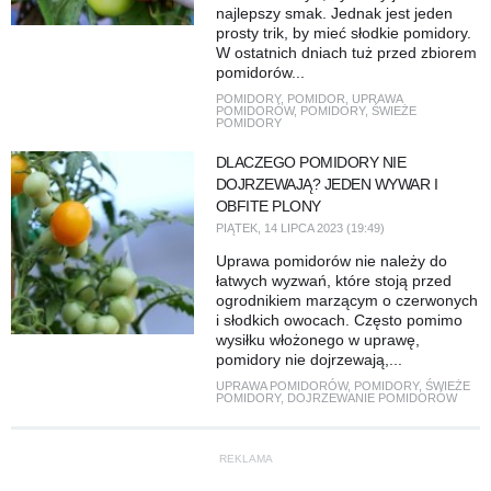
najlepszy smak. Jednak jest jeden
prosty trik, by mieć słodkie pomidory.
W ostatnich dniach tuż przed zbiorem
pomidorów...
POMIDORY
,
POMIDOR
,
UPRAWA
POMIDORÓW
,
POMIDORY
,
ŚWIEŻE
POMIDORY
DLACZEGO POMIDORY NIE
DOJRZEWAJĄ? JEDEN WYWAR I
OBFITE PLONY
PIĄTEK, 14 LIPCA 2023 (19:49)
Uprawa pomidorów nie należy do
łatwych wyzwań, które stoją przed
ogrodnikiem marzącym o czerwonych
i słodkich owocach. Często pomimo
wysiłku włożonego w uprawę,
pomidory nie dojrzewają,...
UPRAWA POMIDORÓW
,
POMIDORY
,
ŚWIEŻE
POMIDORY
,
DOJRZEWANIE POMIDORÓW
REKLAMA