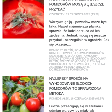
POMIDORÓW. MOGĄ SIĘ JESZCZE
PRZYDAĆ
CZWARTEK, 19 CZERWCA 2025 (13:39)
Warzywa gniją - powodów może być
kilka. Nawet najmniejsza plamka
sprawia, że ludzi odrzuca od ich
zjedzenia. Jednak mogą się jeszcze
przydać - szczególnie w ogrodzie. Jak
się okazuje,...
KOMPOST
,
PLEŚŃ
,
POMIDOR
,
KOMPOSTOWNIK
,
UPRAWA POMIDORÓW
,
SADZENIE POMIDORÓW
,
POMIDORY
,
KOMPOSTOWANIE ODPADÓW
,
SZKODLIWA
PLEŚŃ
,
ŚWIEŻE POMIDORY
,
PLEŚŃ NA
PRODUKTACH SPOŻYWCZYCH
,
PLEŚŃ NA
JEDZENIU
,
PLEŚŃ A JEDZENIE
,
DOJRZEWANIE POMIDORÓW
NAJLEPSZY SPOSÓB NA
WYHODOWANIE SŁODKICH
POMIDORÓW. TO SPRAWDZONA
METODA
PONIEDZIAŁEK, 16 CZERWCA 2025 (08:57)
Ludzie prześcigają się w szukaniu
odmian warzyw, by miały jak