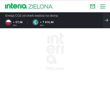
Emisja CO2 od chwili wejścia na stronę:
+ 57,06
+ 7 610,40
ton
ton