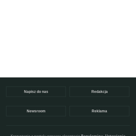
Napisz do nas
Redakcja
Newsroom
Reklama
Korzystanie z portalu oznacza akceptację
Regulaminu
.
Ustawienia