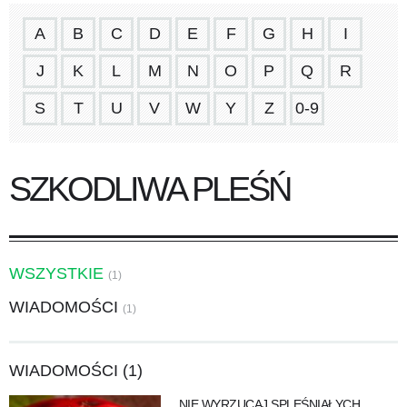
A
B
C
D
E
F
G
H
I
J
K
L
M
N
O
P
Q
R
S
T
U
V
W
Y
Z
0-9
SZKODLIWA PLEŚŃ
WSZYSTKIE
(1)
WIADOMOŚCI
(1)
WIADOMOŚCI (1)
NIE WYRZUCAJ SPLEŚNIAŁYCH