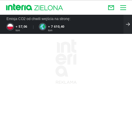
Emisja CO2 od chwili wejścia na stronę:
+ 57,06
+ 7 610,40
ton
ton