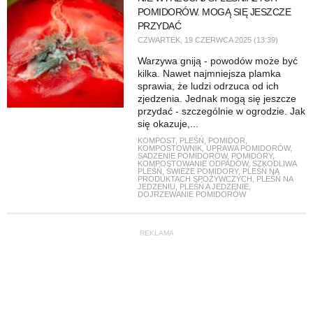
POMIDORÓW. MOGĄ SIĘ JESZCZE
PRZYDAĆ
CZWARTEK, 19 CZERWCA 2025 (13:39)
Warzywa gniją - powodów może być
kilka. Nawet najmniejsza plamka
sprawia, że ludzi odrzuca od ich
zjedzenia. Jednak mogą się jeszcze
przydać - szczególnie w ogrodzie. Jak
się okazuje,...
KOMPOST
,
PLEŚŃ
,
POMIDOR
,
KOMPOSTOWNIK
,
UPRAWA POMIDORÓW
,
SADZENIE POMIDORÓW
,
POMIDORY
,
KOMPOSTOWANIE ODPADÓW
,
SZKODLIWA
PLEŚŃ
,
ŚWIEŻE POMIDORY
,
PLEŚŃ NA
PRODUKTACH SPOŻYWCZYCH
,
PLEŚŃ NA
JEDZENIU
,
PLEŚŃ A JEDZENIE
,
DOJRZEWANIE POMIDORÓW
REKLAMA