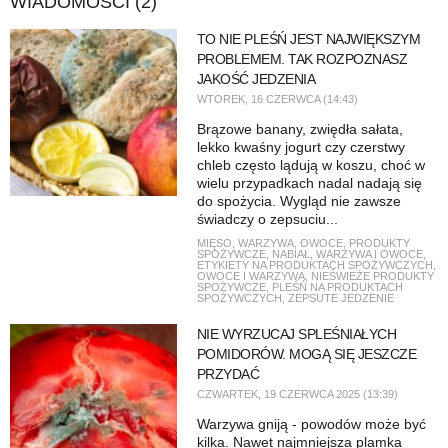
WIADOMOŚCI (2)
TO NIE PLEŚŃ JEST NAJWIĘKSZYM
PROBLEMEM. TAK ROZPOZNASZ
JAKOŚĆ JEDZENIA
WTOREK, 16 CZERWCA (14:43)
Brązowe banany, zwiędła sałata,
lekko kwaśny jogurt czy czerstwy
chleb często lądują w koszu, choć w
wielu przypadkach nadal nadają się
do spożycia. Wygląd nie zawsze
świadczy o zepsuciu...
MIĘSO
,
WARZYWA
,
OWOCE
,
PRODUKTY
SPOŻYWCZE
,
NABIAŁ
,
WARZYWA I OWOCE
,
ETYKIETY NA PRODUKTACH SPOŻYWCZYCH
,
OWOCE I WARZYWA
,
NIEŚWIEŻE PRODUKTY
SPOŻYWCZE
,
PLEŚŃ NA PRODUKTACH
SPOŻYWCZYCH
,
ZEPSUTE JEDZENIE
NIE WYRZUCAJ SPLEŚNIAŁYCH
POMIDORÓW. MOGĄ SIĘ JESZCZE
PRZYDAĆ
CZWARTEK, 19 CZERWCA 2025 (13:39)
Warzywa gniją - powodów może być
kilka. Nawet najmniejsza plamka