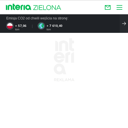
Emisja CO2 od chwili wejścia na stronę:
+ 57,06
+ 7 610,40
ton
ton