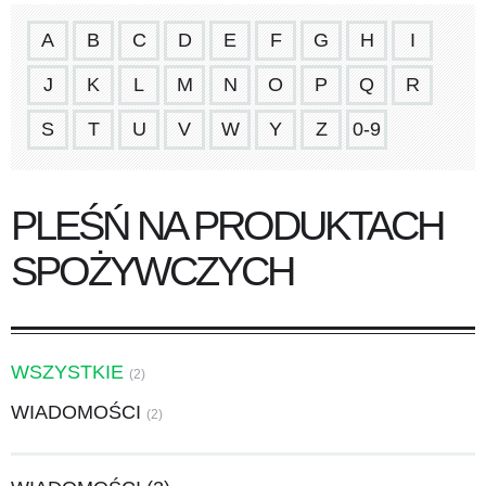
A
B
C
D
E
F
G
H
I
J
K
L
M
N
O
P
Q
R
S
T
U
V
W
Y
Z
0-9
PLEŚŃ NA PRODUKTACH
SPOŻYWCZYCH
WSZYSTKIE
(2)
WIADOMOŚCI
(2)