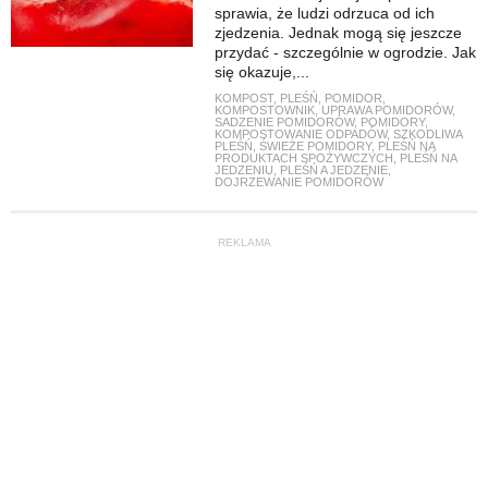
sprawia, że ludzi odrzuca od ich
zjedzenia. Jednak mogą się jeszcze
przydać - szczególnie w ogrodzie. Jak
się okazuje,...
KOMPOST
,
PLEŚŃ
,
POMIDOR
,
KOMPOSTOWNIK
,
UPRAWA POMIDORÓW
,
SADZENIE POMIDORÓW
,
POMIDORY
,
KOMPOSTOWANIE ODPADÓW
,
SZKODLIWA
PLEŚŃ
,
ŚWIEŻE POMIDORY
,
PLEŚŃ NA
PRODUKTACH SPOŻYWCZYCH
,
PLEŚŃ NA
JEDZENIU
,
PLEŚŃ A JEDZENIE
,
DOJRZEWANIE POMIDORÓW
REKLAMA