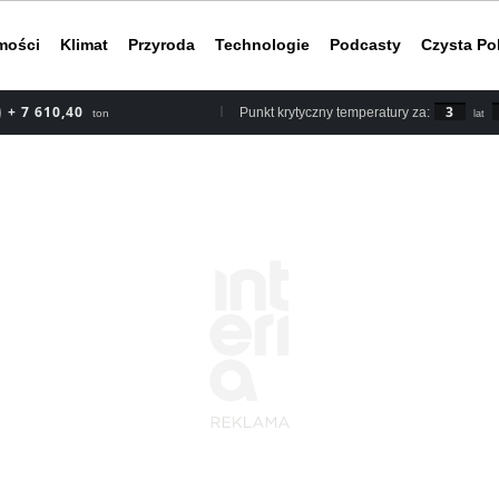
mości
Klimat
Przyroda
Technologie
Podcasty
Czysta Po
+ 8 878,80
3
Punkt krytyczny temperatury za:
ton
lat
Według rapor
2030 roku, b
nieuchronnym
do ery przed