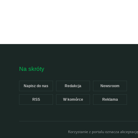
Na skróty
Napisz do nas
Redakcja
Newsroom
RSS
W komórce
Reklama
Korzystanie z portalu oznacza akceptacj