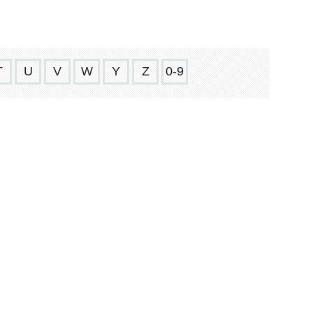
T
U
V
W
Y
Z
0-9