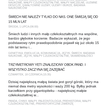
NAUKOWE
,
MAŁPY CZŁEKOKSZTAŁTNE
,
MAŁPY NACZELNE
,
ULEWNE
DESZCZE
,
GWAŁTOWNE ULEWY
,
ULEWY I BURZE
,
BADANIA
NAUKOWCÓW
ŚMIECH NIE NALEŻY TYLKO DO NAS. ONE ŚMIEJĄ SIĘ OD
15 MLN LAT
ŚRODA, 1 LIPCA (06:00)
Śmiech ludzi i innych małp człekokształtnych ma wspólne,
bardzo głębokie korzenie. Badacze wykazali, że jego
podstawowy rytm prawdopodobnie pojawił się już około 15
mln lat temu i...
GENETYKA
,
EWOLUCJA
,
KOMUNIKACJA
,
JĘZYK
,
ŚMIECH
,
BADANIA
NAUKOWE
,
JĘZYK
,
MAŁPY CZŁEKOKSZTAŁTNE
,
SKAMIENIAŁOŚCI
TRZYMETROWY YETI ZNALEZIONY OBOK PAND. I
WSZYSTKO ZACZYNA SIĘ ZAZĘBIAĆ
CZWARTEK, 18 CZERWCA (15:35)
Dzisiaj największą małpą świata jest goryl górski, który ma
niemal dwa metry wysokości i waży 200 kg. Byłby jednak
karzełkiem przy gigantopiteku - największej małpie
człekokształtnej w...
PANDA
,
CHINY
,
MAŁPY
,
PALEONTOLOGIA
,
PREHISTORIA
,
MAŁPY
CZŁEKOKSZTAŁTNE
,
PREHISTORYCZNE ZWIERZĘ