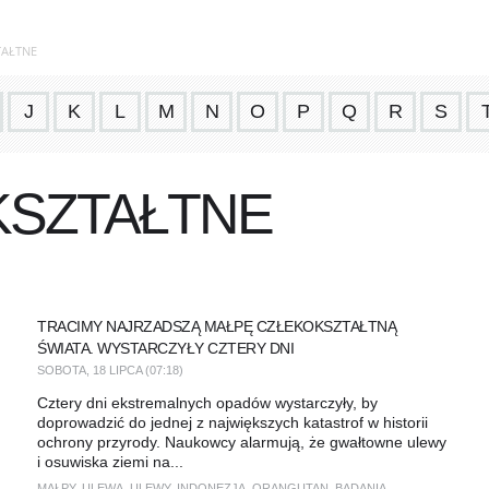
TAŁTNE
J
K
L
M
N
O
P
Q
R
S
KSZTAŁTNE
TRACIMY NAJRZADSZĄ MAŁPĘ CZŁEKOKSZTAŁTNĄ
ŚWIATA. WYSTARCZYŁY CZTERY DNI
SOBOTA, 18 LIPCA (07:18)
Cztery dni ekstremalnych opadów wystarczyły, by
doprowadzić do jednej z największych katastrof w historii
ochrony przyrody. Naukowcy alarmują, że gwałtowne ulewy
i osuwiska ziemi na...
MAŁPY
,
ULEWA
,
ULEWY
,
INDONEZJA
,
ORANGUTAN
,
BADANIA