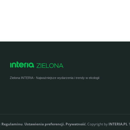
Zielona INTERIA - Najważniejsze wydarzenia i trendy w ekologii
ę
Regulaminu
.
Ustawienia preferencji.
Prywatność
. Copyright by
INTERIA.PL
1