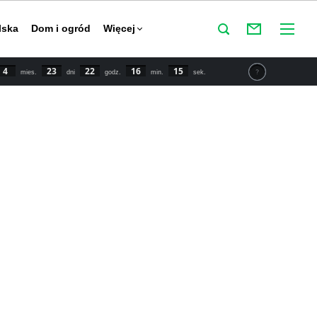
lska
Dom i ogród
Więcej
4
23
22
16
14
mies.
dni
godz.
min.
sek.
tu IPCC świat powinien zmniejszyć emisje CO2 o połowę do
y powstrzymać globalne ocieplenie. Najnowsze dane mówią o
 wzroście temperatury o 1,5 stopnia Celsjusza w porównaniu
przemysłowej.