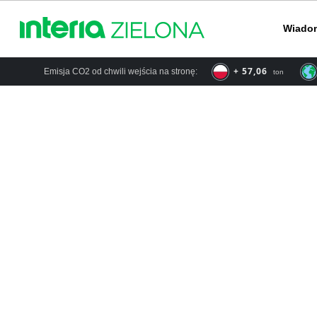
Wiado
+ 66,57
Emisja CO2 od chwili wejścia na stronę:
ton