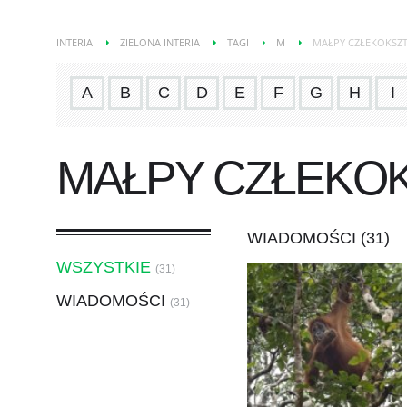
INTERIA
ZIELONA INTERIA
TAGI
M
MAŁPY CZŁEKOKSZ
A
B
C
D
E
F
G
H
I
MAŁPY CZŁEKO
WIADOMOŚCI (31)
WSZYSTKIE
(31)
WIADOMOŚCI
(31)