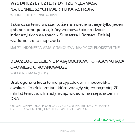
WYSTARCZYŁY CZTERY DNI I ZGINĘŁA MASA
NAJCENNIEJSZYCH MAŁP. TO KATASTROFA
WTOREK, 16 CZERWCA (10:21)
Jakiś czas temu uważano, że na świecie istnieje tylko jeden
gatunek orangutana, który zachował się na dwóch
indonezyjskich wyspach - Sumatrze i Borneo. Dzisiaj
wiadomo, że to nieprawda....
MAŁPY
,
INDONEZJA
,
AZJA
,
ORANGUTAN
,
MAŁPY CZŁEKOKSZTAŁTNE
DLACZEGO LUDZIE NIE MAJĄ OGONÓW. TO FASCYNUJĄCA
OPOWIEŚĆ O RÓWNOWADZE
SOBOTA, 2 MAJA (12:11)
Brak ogona u ludzi to nie przypadek ani "niedoróbka"
ewolucji. To efekt zmian, które zaczęły się co najmniej 20
mln lat temu, a ich ślady wciąż widać w naszej anatomii i
DNA.
OGON
,
GENETYKA
,
EWOLUCJA
,
CZŁOWIEK
,
MUTACJE
,
MAŁPY
CZŁEKOKSZTAŁTNE
,
PRZODKOWIE CZŁOWIEKA
Zobacz więcej »
REKLAMA