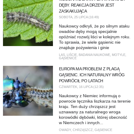
DĘBY. REAKCJA DRZEW JEST
ZASKAKUJĄCA
SOBOTA, 25 LIPCA (16:49)
Naukowcy odkryli, że po silnym ataku
owadów dęby mogą specjalnie
opóźniać rozwój liści w kolejnym roku.
To sprawia, że wiele gąsienic nie
znajduje pożywienia i ginie
LAS
,
LIŚCIE
,
BADANIA NAUKOWE
,
MOTYLE
,
GĄSIENICE
EUROPA MA PROBLEM Z PLAGĄ
GĄSIENIC. ICH NATURALNY WRÓG
POWRÓCIŁ PO LATACH
CZWARTEK, 16 LIPCA (12:35)
Naukowcy z Niemiec informują o
powrocie tęcznika liszkarza na terenie
kraju. Ten duży chrząszcz jest
uznawany za naturalnego wroga
korowódki dębówki, której obecność
w Niemczech i innych...
OWADY
,
CHRZĄSZCZ
,
GĄSIENICE