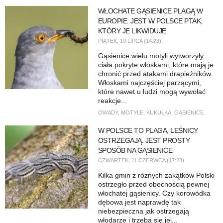
WŁOCHATE GĄSIENICE PLAGĄ W
EUROPIE. JEST W POLSCE PTAK,
KTÓRY JE LIKWIDUJE
PIĄTEK, 10 LIPCA (14:23)
Gąsienice wielu motyli wytworzyły
ciała pokryte włoskami, które mają je
chronić przed atakami drapieżników.
Włoskami najczęściej parzącymi,
które nawet u ludzi mogą wywołać
reakcje...
OWADY
,
MOTYLE
,
KUKUŁKA
,
GĄSIENICE
W POLSCE TO PLAGA, LEŚNICY
OSTRZEGAJĄ. JEST PROSTY
SPOSÓB NA GĄSIENICE
CZWARTEK, 11 CZERWCA (17:23)
Kilka gmin z różnych zakątków Polski
ostrzegło przed obecnością pewnej
włochatej gąsienicy. Czy korowódka
dębowa jest naprawdę tak
niebezpieczna jak ostrzegają
włodarze i trzeba się jej...