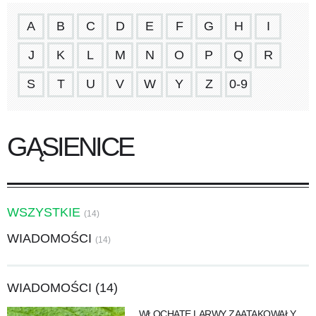
A
B
C
D
E
F
G
H
I
J
K
L
M
N
O
P
Q
R
S
T
U
V
W
Y
Z
0-9
GĄSIENICE
WSZYSTKIE
(14)
WIADOMOŚCI
(14)
WIADOMOŚCI (14)
WŁOCHATE LARWY ZAATAKOWAŁY