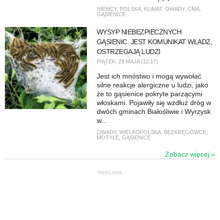
NIEMCY
,
POLSKA
,
KLIMAT
,
OWADY
,
ĆMA
,
GĄSIENICE
WYSYP NIEBEZPIECZNYCH
GĄSIENIC. JEST KOMUNIKAT WŁADZ,
OSTRZEGAJĄ LUDZI
PIĄTEK, 29 MAJA (12:17)
Jest ich mnóstwo i mogą wywołać
silne reakcje alergiczne u ludzi, jako
że to gąsienice pokryte parzącymi
włoskami. Pojawiły się wzdłuż dróg w
dwóch gminach Białośliwie i Wyrzysk
w...
OWADY
,
WIELKOPOLSKA
,
BEZKRĘGOWCE
,
MOTYLE
,
GĄSIENICE
Zobacz więcej »
REKLAMA