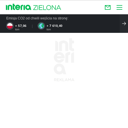
Emisja CO2 od chwili wejścia na stronę:
+ 57,06
+ 7 610,40
ton
ton