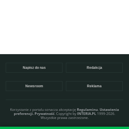
Napisz do nas
Redakcja
Newsroom
Reklama
Korzystanie z portalu oznacza akceptację
Regulaminu
.
Ustawienia
preferencji.
Prywatność
. Copyright by
INTERIA.PL
1999-2026.
Wszystkie prawa zastrzeżone.