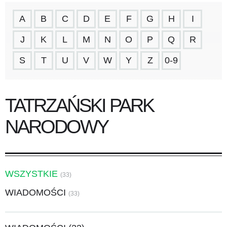
A
B
C
D
E
F
G
H
I
J
K
L
M
N
O
P
Q
R
S
T
U
V
W
Y
Z
0-9
TATRZAŃSKI PARK
NARODOWY
WSZYSTKIE
(33)
WIADOMOŚCI
(33)