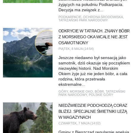
żyjących na południu Podkarpacia.
Decyzja ma związek z...
PODKARPACIE
,
OCHRONA ŚRODOWISKA
,
TATRZAŃSKI PARK NARODOWY
ODKRYCIE W TATRACH. ZNANY BÓBR
Z MORSKIEGO OKA WCALE NIE JEST
OSAMOTNIONY
PIĄTEK, 8 MAJA (14:54)
Jeszcze niedawno był sensacją jako
samotnik, dziś okazuje się początkiem
niezwykłej historii. Nad Morskim
Okiem żyje już nie jeden bóbr, a cała
rodzina, która przetrwała
ekstremalne...
GÓRY
,
MORSKIE OKO
,
BÓBR
,
TATRZAŃSKI
PARK NARODOWY
,
POLSKIE GÓRY
NIEDŹWIEDZIE PODCHODZĄ CORAZ
BLIŻEJ. SPECJALNE ŚMIETNIKI LEŻĄ
W MAGAZYNACH
CZWARTEK, 7 MAJA (14:02)
Gminy z Bieszczad regularnie apelują