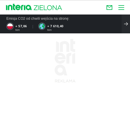
Emisja CO2 od chwili wejścia na stronę:
+ 66,57
+ 8 878,80
ton
ton