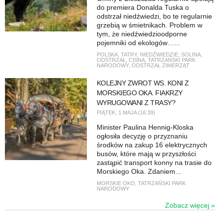
do premiera Donalda Tuska o
odstrzał niedźwiedzi, bo te regularnie
grzebią w śmietnikach. Problem w
tym, że niedźwiedzioodporne
pojemniki od ekologów…...
POLSKA
,
TATRY
,
NIEDŹWIEDZIE
,
SOLINA
,
ODSTRZAŁ
,
CISNA
,
TATRZAŃSKI PARK
NARODOWY
,
ODSTRZAŁ ZWIERZĄT
KOLEJNY ZWROT WS. KONI Z
MORSKIEGO OKA. FIAKRZY
WYRUGOWANI Z TRASY?
PIĄTEK, 1 MAJA (16:39)
Minister Paulina Hennig-Kloska
ogłosiła decyzję o przyznaniu
środków na zakup 16 elektrycznych
busów, które mają w przyszłości
zastąpić transport konny na trasie do
Morskiego Oka. Zdaniem...
MORSKIE OKO
,
TATRZAŃSKI PARK
NARODOWY
Zobacz więcej »