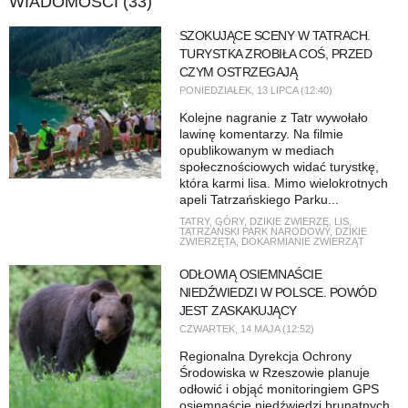
WIADOMOŚCI (33)
SZOKUJĄCE SCENY W TATRACH.
TURYSTKA ZROBIŁA COŚ, PRZED
CZYM OSTRZEGAJĄ
PONIEDZIAŁEK, 13 LIPCA (12:40)
Kolejne nagranie z Tatr wywołało
lawinę komentarzy. Na filmie
opublikowanym w mediach
społecznościowych widać turystkę,
która karmi lisa. Mimo wielokrotnych
apeli Tatrzańskiego Parku...
TATRY
,
GÓRY
,
DZIKIE ZWIERZĘ
,
LIS
,
TATRZAŃSKI PARK NARODOWY
,
DZIKIE
ZWIERZĘTA
,
DOKARMIANIE ZWIERZĄT
ODŁOWIĄ OSIEMNAŚCIE
NIEDŹWIEDZI W POLSCE. POWÓD
JEST ZASKAKUJĄCY
CZWARTEK, 14 MAJA (12:52)
Regionalna Dyrekcja Ochrony
Środowiska w Rzeszowie planuje
odłowić i objąć monitoringiem GPS
osiemnaście niedźwiedzi brunatnych