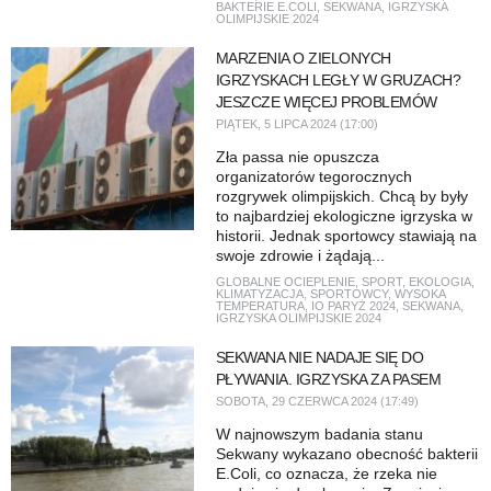
BAKTERIE E.COLI
,
SEKWANA
,
IGRZYSKA
OLIMPIJSKIE 2024
MARZENIA O ZIELONYCH
IGRZYSKACH LEGŁY W GRUZACH?
JESZCZE WIĘCEJ PROBLEMÓW
PIĄTEK, 5 LIPCA 2024 (17:00)
Zła passa nie opuszcza
organizatorów tegorocznych
rozgrywek olimpijskich. Chcą by były
to najbardziej ekologiczne igrzyska w
historii. Jednak sportowcy stawiają na
swoje zdrowie i żądają...
GLOBALNE OCIEPLENIE
,
SPORT
,
EKOLOGIA
,
KLIMATYZACJA
,
SPORTOWCY
,
WYSOKA
TEMPERATURA
,
IO PARYŻ 2024
,
SEKWANA
,
IGRZYSKA OLIMPIJSKIE 2024
SEKWANA NIE NADAJE SIĘ DO
PŁYWANIA. IGRZYSKA ZA PASEM
SOBOTA, 29 CZERWCA 2024 (17:49)
W najnowszym badania stanu
Sekwany wykazano obecność bakterii
E.Coli, co oznacza, że rzeka nie