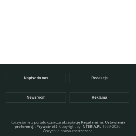
Napisz do nas
Redakcja
Newsroom
Reklama
Korzystanie z portalu oznacza akceptację
Regulaminu
.
Ustawienia
preferencji.
Prywatność
. Copyright by
INTERIA.PL
1999-2026.
Wszystkie prawa zastrzeżone.