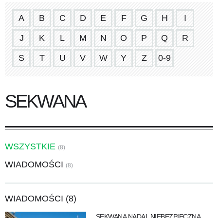
A
B
C
D
E
F
G
H
I
J
K
L
M
N
O
P
Q
R
S
T
U
V
W
Y
Z
0-9
SEKWANA
WSZYSTKIE
(8)
WIADOMOŚCI
(8)
WIADOMOŚCI (8)
SEKWANA NADAL NIEBEZPIECZNA.