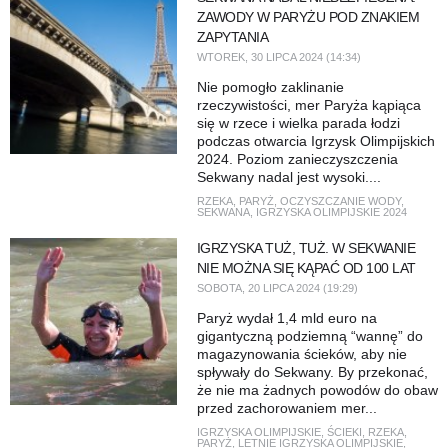
ZAWODY W PARYŻU POD ZNAKIEM
ZAPYTANIA
WTOREK, 30 LIPCA 2024 (14:34)
Nie pomogło zaklinanie
rzeczywistości, mer Paryża kąpiąca
się w rzece i wielka parada łodzi
podczas otwarcia Igrzysk Olimpijskich
2024. Poziom zanieczyszczenia
Sekwany nadal jest wysoki....
RZEKA
,
PARYŻ
,
OCZYSZCZANIE WODY
,
SEKWANA
,
IGRZYSKA OLIMPIJSKIE 2024
IGRZYSKA TUŻ, TUŻ. W SEKWANIE
NIE MOŻNA SIĘ KĄPAĆ OD 100 LAT
SOBOTA, 20 LIPCA 2024 (19:29)
Paryż wydał 1,4 mld euro na
gigantyczną podziemną “wannę” do
magazynowania ścieków, aby nie
spływały do ​​Sekwany. By przekonać,
że nie ma żadnych powodów do obaw
przed zachorowaniem mer...
IGRZYSKA OLIMPIJSKIE
,
ŚCIEKI
,
RZEKA
,
PARYŻ
,
LETNIE IGRZYSKA OLIMPIJSKIE
,