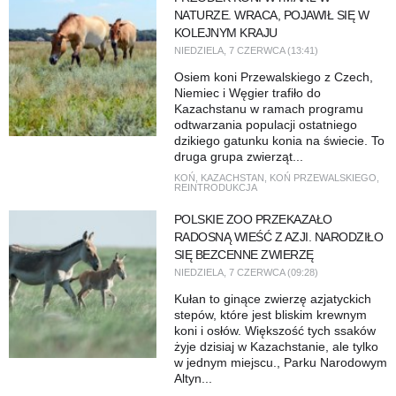
NATURZE. WRACA, POJAWIŁ SIĘ W
KOLEJNYM KRAJU
NIEDZIELA, 7 CZERWCA (13:41)
Osiem koni Przewalskiego z Czech,
Niemiec i Węgier trafiło do
Kazachstanu w ramach programu
odtwarzania populacji ostatniego
dzikiego gatunku konia na świecie. To
druga grupa zwierząt...
KOŃ
,
KAZACHSTAN
,
KOŃ PRZEWALSKIEGO
,
REINTRODUKCJA
POLSKIE ZOO PRZEKAZAŁO
RADOSNĄ WIEŚĆ Z AZJI. NARODZIŁO
SIĘ BEZCENNE ZWIERZĘ
NIEDZIELA, 7 CZERWCA (09:28)
Kułan to ginące zwierzę azjatyckich
stepów, które jest bliskim krewnym
koni i osłów. Większość tych ssaków
żyje dzisiaj w Kazachstanie, ale tylko
w jednym miejscu., Parku Narodowym
Altyn...