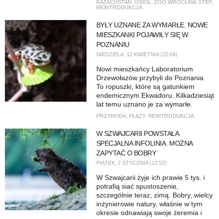
KAZACHSTAN
,
OSIOŁ
,
ZOO WROCŁAW
,
STEP
,
REINTRODUKCJA
BYŁY UZNANE ZA WYMARŁE. NOWE
MIESZKANKI POJAWIŁY SIĘ W
POZNANIU
NIEDZIELA, 12 KWIETNIA (22:04)
Nowi mieszkańcy Laboratorium
Drzewołazów przybyli do Poznania.
To ropuszki, które są gatunkiem
endemicznym Ekwadoru. Kilkadziesiąt
lat temu uznano je za wymarłe.
PRZYRODA
,
PŁAZY
,
REINTRODUKCJA
W SZWAJCARII POWSTAŁA
SPECJALNA INFOLINIA. MOŻNA
ZAPYTAĆ O BOBRY
PIĄTEK, 2 STYCZNIA (13:52)
W Szwajcarii żyje ich prawie 5 tys. i
potrafią siać spustoszenie,
szczególnie teraz, zimą. Bobry, wielcy
inżynierowie natury, właśnie w tym
okresie odnawiają swoje żeremia i