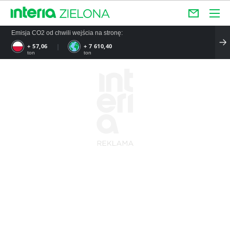
Emisja CO2 od chwili wejścia na stronę:
+ 57,06
+ 7 610,40
ton
ton