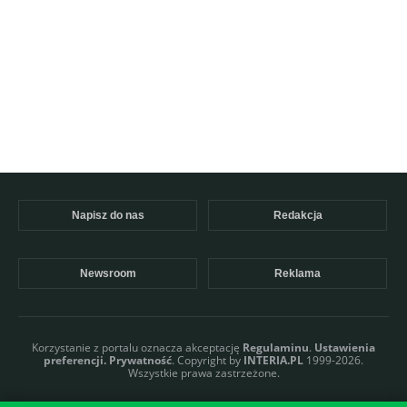
Napisz do nas
Redakcja
Newsroom
Reklama
Korzystanie z portalu oznacza akceptację
Regulaminu
.
Ustawienia
preferencji.
Prywatność
. Copyright by
INTERIA.PL
1999-2026.
Wszystkie prawa zastrzeżone.