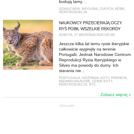
budują tamy....
SZWAJCARIA
,
INFOLINIA
,
ZURYCH
,
BÓBR
,
REINTRODUKCJA
NAUKOWCY PRZECIERAJĄ OCZY.
RYŚ POBIŁ WSZELKIE REKORDY
SOBOTA, 27 WRZEŚNIA 2025 (00:38)
Jeszcze kilka lat temu rysie iberyjskie
całkowicie wyginęły na terenie
Portugalii. Jednak Narodowe Centrum
Reprodukcji Rysia Iberyjskiego w
Silves ma powody do dumy. Ich
starania nie...
PORTUGALIA
,
HISZPANIA
,
KOTY
,
PIRENEJE
,
BADANIA NAUKOWE
,
DZIKIE KOTY
,
REINTRODUKCJA
,
RYŚ
Zobacz więcej »
REKLAMA