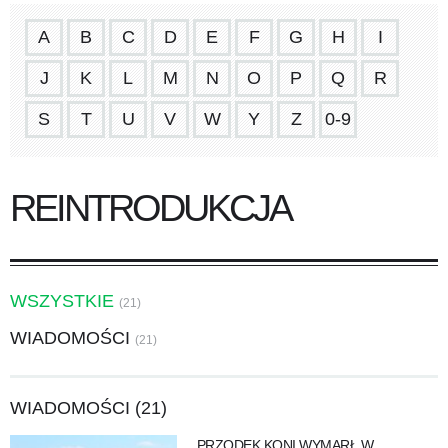
A
B
C
D
E
F
G
H
I
J
K
L
M
N
O
P
Q
R
S
T
U
V
W
Y
Z
0-9
REINTRODUKCJA
WSZYSTKIE
(21)
WIADOMOŚCI
(21)
WIADOMOŚCI (21)
PRZODEK KONI WYMARŁ W