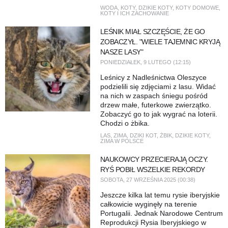
WODA
,
KOTY
,
DZIKIE KOTY
,
KOTY DOMOWE
,
KOTY I ICH ZACHOWANIE
LEŚNIK MIAŁ SZCZĘŚCIE, ŻE GO
ZOBACZYŁ. "WIELE TAJEMNIC KRYJĄ
NASZE LASY"
PONIEDZIAŁEK, 9 LUTEGO (12:15)
Leśnicy z Nadleśnictwa Oleszyce
podzielili się zdjęciami z lasu. Widać
na nich w zaspach śniegu pośród
drzew małe, futerkowe zwierzątko.
Zobaczyć go to jak wygrać na loterii.
Chodzi o żbika.
LAS
,
ZIMA
,
DZIKI KOT
,
ŻBIK
,
DZIKIE KOTY
,
ZIMA W POLSCE
NAUKOWCY PRZECIERAJĄ OCZY.
RYŚ POBIŁ WSZELKIE REKORDY
SOBOTA, 27 WRZEŚNIA 2025 (00:38)
Jeszcze kilka lat temu rysie iberyjskie
całkowicie wyginęły na terenie
Portugalii. Jednak Narodowe Centrum
Reprodukcji Rysia Iberyjskiego w