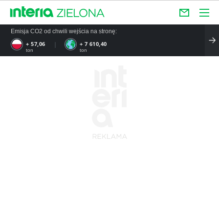
Emisja CO2 od chwili wejścia na stronę:
+ 57,06
+ 7 610,40
ton
ton