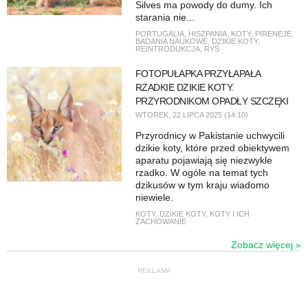
Silves ma powody do dumy. Ich
starania nie...
PORTUGALIA
,
HISZPANIA
,
KOTY
,
PIRENEJE
,
BADANIA NAUKOWE
,
DZIKIE KOTY
,
REINTRODUKCJA
,
RYŚ
FOTOPUŁAPKA PRZYŁAPAŁA
RZADKIE DZIKIE KOTY.
PRZYRODNIKOM OPADŁY SZCZĘKI
WTOREK, 22 LIPCA 2025 (14:10)
Przyrodnicy w Pakistanie uchwycili
dzikie koty, które przed obiektywem
aparatu pojawiają się niezwykle
rzadko. W ogóle na temat tych
dzikusów w tym kraju wiadomo
niewiele.
KOTY
,
DZIKIE KOTY
,
KOTY I ICH
ZACHOWANIE
Zobacz więcej »
REKLAMA