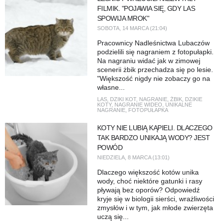
FILMIK. "POJAWIA SIĘ, GDY LAS
SPOWIJA MROK"
SOBOTA, 14 MARCA (21:04)
Pracownicy Nadleśnictwa Lubaczów
podzielili się nagraniem z fotopułapki.
Na nagraniu widać jak w zimowej
scenerii żbik przechadza się po lesie.
"Większość nigdy nie zobaczy go na
własne...
LAS
,
DZIKI KOT
,
NAGRANIE
,
ŻBIK
,
DZIKIE
KOTY
,
NAGRANIE WIDEO
,
UNIKALNE
NAGRANIE
,
FOTOPUŁAPKA
KOTY NIE LUBIĄ KĄPIELI. DLACZEGO
TAK BARDZO UNIKAJĄ WODY? JEST
POWÓD
NIEDZIELA, 8 MARCA (13:01)
Dlaczego większość kotów unika
wody, choć niektóre gatunki i rasy
pływają bez oporów? Odpowiedź
kryje się w biologii sierści, wrażliwości
zmysłów i w tym, jak młode zwierzęta
uczą się...