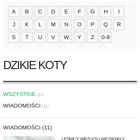
A
B
C
D
E
F
G
H
I
J
K
L
M
N
O
P
Q
R
S
T
U
V
W
Y
Z
0-9
DZIKIE KOTY
WSZYSTKIE
(11)
WIADOMOŚCI
(11)
WIADOMOŚCI (11)
LEŚNICY WRZUCILI NIEZWYKŁY