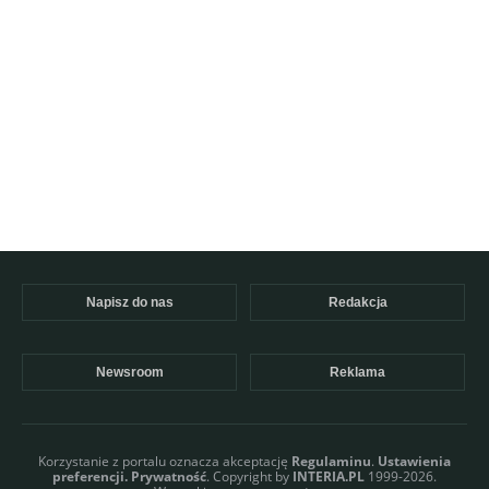
Napisz do nas
Redakcja
Newsroom
Reklama
Korzystanie z portalu oznacza akceptację
Regulaminu
.
Ustawienia
preferencji.
Prywatność
. Copyright by
INTERIA.PL
1999-2026.