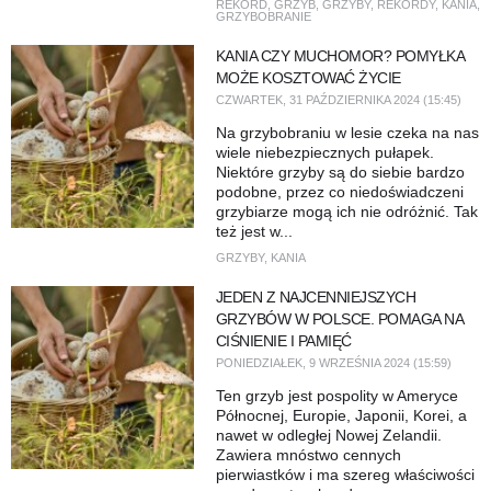
REKORD
,
GRZYB
,
GRZYBY
,
REKORDY
,
KANIA
,
GRZYBOBRANIE
KANIA CZY MUCHOMOR? POMYŁKA
MOŻE KOSZTOWAĆ ŻYCIE
CZWARTEK, 31 PAŹDZIERNIKA 2024 (15:45)
Na grzybobraniu w lesie czeka na nas
wiele niebezpiecznych pułapek.
Niektóre grzyby są do siebie bardzo
podobne, przez co niedoświadczeni
grzybiarze mogą ich nie odróżnić. Tak
też jest w...
GRZYBY
,
KANIA
JEDEN Z NAJCENNIEJSZYCH
GRZYBÓW W POLSCE. POMAGA NA
CIŚNIENIE I PAMIĘĆ
PONIEDZIAŁEK, 9 WRZEŚNIA 2024 (15:59)
Ten grzyb jest pospolity w Ameryce
Północnej, Europie, Japonii, Korei, a
nawet w odległej Nowej Zelandii.
Zawiera mnóstwo cennych
pierwiastków i ma szereg właściwości