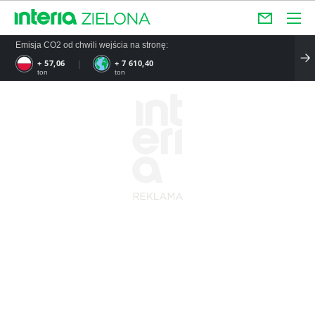
Emisja CO2 od chwili wejścia na stronę:
+ 57,06
+ 7 610,40
ton
ton