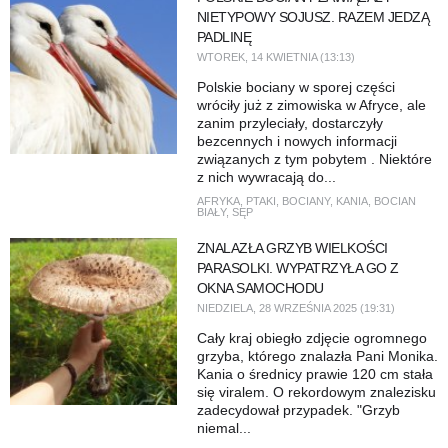
NIETYPOWY SOJUSZ. RAZEM JEDZĄ
PADLINĘ
WTOREK, 14 KWIETNIA (13:13)
Polskie bociany w sporej części
wróciły już z zimowiska w Afryce, ale
zanim przyleciały, dostarczyły
bezcennych i nowych informacji
związanych z tym pobytem . Niektóre
z nich wywracają do...
AFRYKA
,
PTAKI
,
BOCIANY
,
KANIA
,
BOCIAN
BIAŁY
,
SĘP
ZNALAZŁA GRZYB WIELKOŚCI
PARASOLKI. WYPATRZYŁA GO Z
OKNA SAMOCHODU
NIEDZIELA, 28 WRZEŚNIA 2025 (19:31)
Cały kraj obiegło zdjęcie ogromnego
grzyba, którego znalazła Pani Monika.
Kania o średnicy prawie 120 cm stała
się viralem. O rekordowym znalezisku
zadecydował przypadek. "Grzyb
niemal...