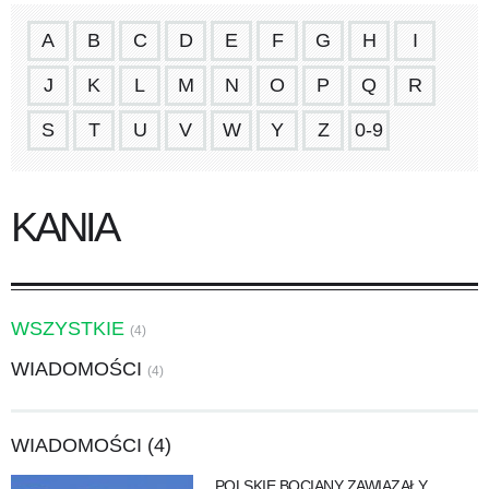
A
B
C
D
E
F
G
H
I
J
K
L
M
N
O
P
Q
R
S
T
U
V
W
Y
Z
0-9
KANIA
WSZYSTKIE
(4)
WIADOMOŚCI
(4)
WIADOMOŚCI (4)
POLSKIE BOCIANY ZAWIĄZAŁY