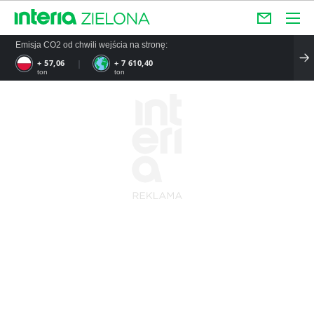
Emisja CO2 od chwili wejścia na stronę:
+ 57,06
+ 7 610,40
ton
ton