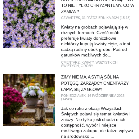
TO NIE TYLKO CHRYZANTEMY. CO W
ZAMIAN?
CZWARTEK, 31 PAŹDZIERNIKA 2024 (15:18)
Kwiaty na grobach pojawiają się w
różnych formach. Część osób
preferuje kwiaty doniczkowe,
niektórzy kupują kwiaty cięte, a inni
sadzą rośliny obok grobu. Pośród
gatunków możliwych do...
CMENTARZ
,
KWIATY
,
WSZYSTKICH
ŚWIĘTYCH
,
GROBY
ZIMY NIE MA, A SYPIĄ SÓL NA
POTĘGĘ. ZARZĄDCY CMENTARZY
ŁAPIĄ SIĘ ZA GŁOWY
PONIEDZIAŁEK, 16 PAŹDZIERNIKA 2023
(14:49)
Jak co roku z okazji Wszystkich
Świętych pojawi się temat kwiatów i
zniczy. Nie tylko jeśli chodzi o ich
dostępność, wybór i miejsce
możliwego zakupu, ale także wpływu
na środowisko....