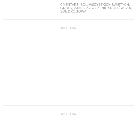
CMENTARZ
,
SÓL
,
WSZYSTKICH ŚWIĘTYCH
,
GROBY
,
ZANIECZYSZCZENIE ŚRODOWISKA
,
SÓL DROGOWA
REKLAMA
REKLAMA