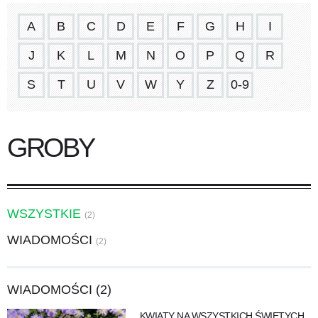
A
B
C
D
E
F
G
H
I
J
K
L
M
N
O
P
Q
R
S
T
U
V
W
Y
Z
0-9
GROBY
WSZYSTKIE
(2)
WIADOMOŚCI
(2)
WIADOMOŚCI (2)
KWIATY NA WSZYSTKICH ŚWIĘTYCH