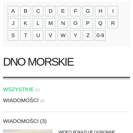
A
B
C
D
E
F
G
H
I
J
K
L
M
N
O
P
Q
R
S
T
U
V
W
Y
Z
0-9
DNO MORSKIE
WSZYSTKIE
(3)
WIADOMOŚCI
(3)
WIADOMOŚCI (3)
WIDEO POKAZUJE OGROMNE