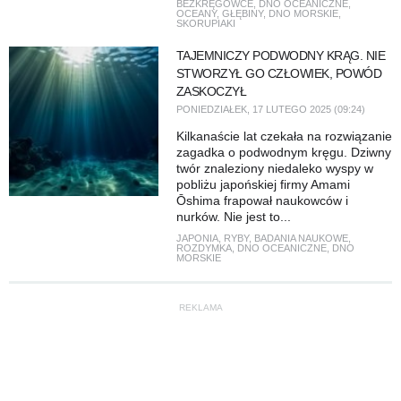
BEZKRĘGOWCE
,
DNO OCEANICZNE
,
OCEANY
,
GŁĘBINY
,
DNO MORSKIE
,
SKORUPIAKI
TAJEMNICZY PODWODNY KRĄG. NIE
STWORZYŁ GO CZŁOWIEK, POWÓD
ZASKOCZYŁ
PONIEDZIAŁEK, 17 LUTEGO 2025 (09:24)
Kilkanaście lat czekała na rozwiązanie
zagadka o podwodnym kręgu. Dziwny
twór znaleziony niedaleko wyspy w
pobliżu japońskiej firmy Amami
Ōshima frapował naukowców i
nurków. Nie jest to...
JAPONIA
,
RYBY
,
BADANIA NAUKOWE
,
ROZDYMKA
,
DNO OCEANICZNE
,
DNO
MORSKIE
REKLAMA