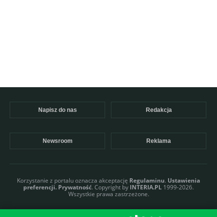
Napisz do nas
Redakcja
Newsroom
Reklama
Korzystanie z portalu oznacza akceptację
Regulaminu
.
Ustawienia
preferencji.
Prywatność
. Copyright by
INTERIA.PL
1999-2026.
Wszystkie prawa zastrzeżone.