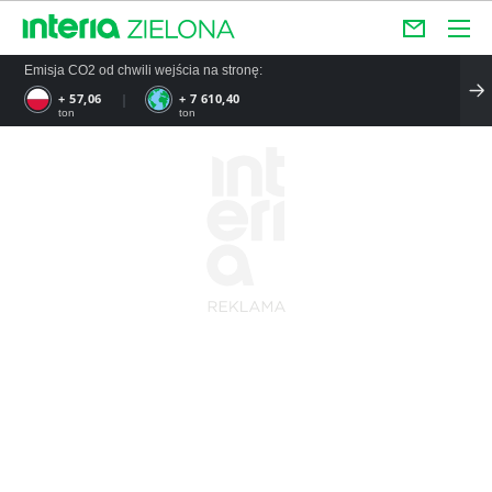
Emisja CO2 od chwili wejścia na stronę:
+ 57,06
+ 7 610,40
ton
ton