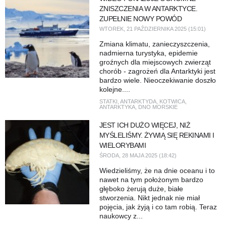
ZNISZCZENIA W ANTARKTYCE.
ZUPEŁNIE NOWY POWÓD
WTOREK, 21 PAŹDZIERNIKA 2025 (15:01)
Zmiana klimatu, zanieczyszczenia,
nadmierna turystyka, epidemie
groźnych dla miejscowych zwierząt
chorób - zagrożeń dla Antarktyki jest
bardzo wiele. Nieoczekiwanie doszło
kolejne....
STATKI
,
ANTARKTYDA
,
KOTWICA
,
ANTARKTYKA
,
DNO MORSKIE
JEST ICH DUŻO WIĘCEJ, NIŻ
MYŚLELIŚMY. ŻYWIĄ SIĘ REKINAMI I
WIELORYBAMI
ŚRODA, 28 MAJA 2025 (18:42)
Wiedzieliśmy, że na dnie oceanu i to
nawet na tym położonym bardzo
głęboko żerują duże, białe
stworzenia. Nikt jednak nie miał
pojęcia, jak żyją i co tam robią. Teraz
naukowcy z...