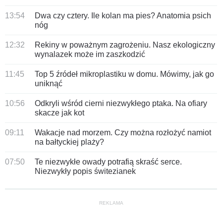
13:54
Dwa czy cztery. Ile kolan ma pies? Anatomia psich
nóg
12:32
Rekiny w poważnym zagrożeniu. Nasz ekologiczny
wynalazek może im zaszkodzić
11:45
Top 5 źródeł mikroplastiku w domu. Mówimy, jak go
uniknąć
10:56
Odkryli wśród cierni niezwykłego ptaka. Na ofiary
skacze jak kot
09:11
Wakacje nad morzem. Czy można rozłożyć namiot
na bałtyckiej plaży?
07:50
Te niezwykłe owady potrafią skraść serce.
Niezwykły popis świtezianek
REKLAMA