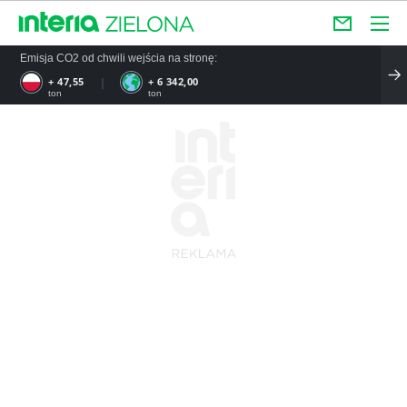
Emisja CO2 od chwili wejścia na stronę:
+ 47,55
+ 6 342,00
ton
ton