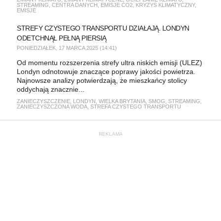
STREAMING
,
CENTRA DANYCH
,
EMISJE CO2
,
KRYZYS KLIMATYCZNY
,
EMISJE
STREFY CZYSTEGO TRANSPORTU DZIAŁAJĄ. LONDYN
ODETCHNĄŁ PEŁNĄ PIERSIĄ
PONIEDZIAŁEK, 17 MARCA 2025 (14:41)
Od momentu rozszerzenia strefy ultra niskich emisji (ULEZ)
Londyn odnotowuje znaczące poprawy jakości powietrza.
Najnowsze analizy potwierdzają, że mieszkańcy stolicy
oddychają znacznie...
ZANIECZYSZCZENIE
,
LONDYN
,
WIELKA BRYTANIA
,
SMOG
,
STREAMING
,
ZANIECZYSZCZONA WODA
,
STREFA CZYSTEGO TRANSPORTU
REKLAMA