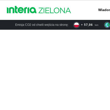
Wiado
+ 66,57
Emisja CO2 od chwili wejścia na stronę:
ton