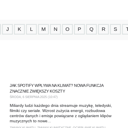
J
K
L
M
N
O
P
Q
R
S
JAK SPOTIFY WPŁYWA NA KLIMAT? NOWA FUNKCJA
ZNACZNIE ZWIĘKSZY KOSZTY
ŚRODA, 6 SIERPNIA 2025 (10:47)
Miliardy ludzi każdego dnia streamuje muzykę, teledyski,
filmiki czy seriale. Wzrost zużycia energii, rozbudowa
centrów danych i emisje powiązane z oglądaniem klipów
muzycznych to nowe...
ZMIANY KLIMATU
,
ZMIANY KLIMATYCZNE
,
OCIEPLANIE KLIMATU
,