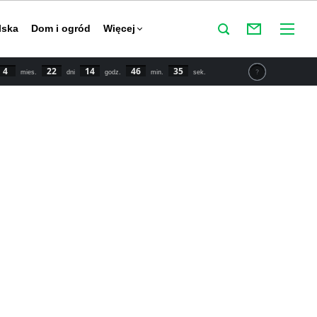
lska
Dom i ogród
Więcej
4
22
14
46
34
mies.
dni
godz.
min.
sek.
tu IPCC świat powinien zmniejszyć emisje CO2 o połowę do
y powstrzymać globalne ocieplenie. Najnowsze dane mówią o
 wzroście temperatury o 1,5 stopnia Celsjusza w porównaniu
przemysłowej.