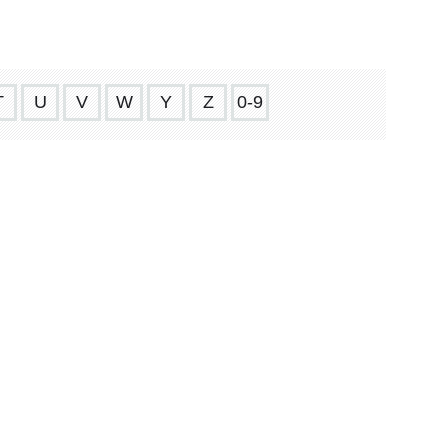
T
U
V
W
Y
Z
0-9