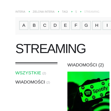
INTERIA
ZIELONA INTERIA
TAGI
S
STREAMING
A
B
C
D
E
F
G
H
I
STREAMING
WIADOMOŚCI (2)
WSZYSTKIE
(2)
WIADOMOŚCI
(2)