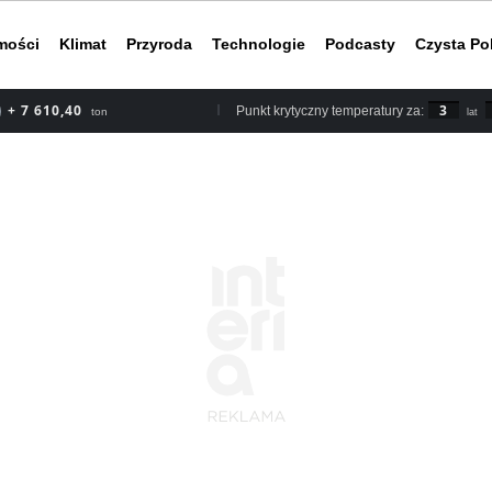
mości
Klimat
Przyroda
Technologie
Podcasty
Czysta Po
+ 8 878,80
3
Punkt krytyczny temperatury za:
ton
lat
Według rapor
2030 roku, b
nieuchronnym
do ery przed