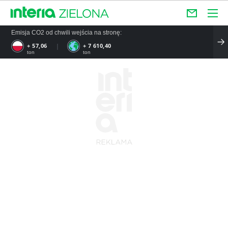
Emisja CO2 od chwili wejścia na stronę:
+ 57,06
+ 7 610,40
ton
ton