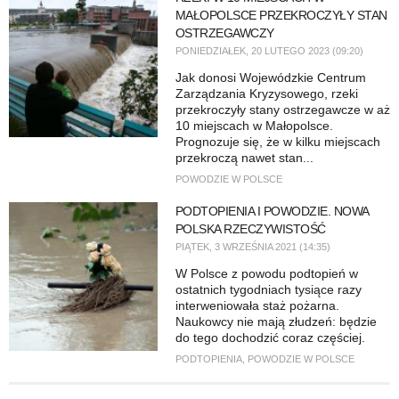
MAŁOPOLSCE PRZEKROCZYŁY STAN
OSTRZEGAWCZY
PONIEDZIAŁEK, 20 LUTEGO 2023 (09:20)
Jak donosi Wojewódzkie Centrum
Zarządzania Kryzysowego, rzeki
przekroczyły stany ostrzegawcze w aż
10 miejscach w Małopolsce.
Prognozuje się, że w kilku miejscach
przekroczą nawet stan...
POWODZIE W POLSCE
​PODTOPIENIA I POWODZIE. NOWA
POLSKA RZECZYWISTOŚĆ
PIĄTEK, 3 WRZEŚNIA 2021 (14:35)
W Polsce z powodu podtopień w
ostatnich tygodniach tysiące razy
interweniowała staż pożarna.
Naukowcy nie mają złudzeń: będzie
do tego dochodzić coraz częściej.
PODTOPIENIA
,
POWODZIE W POLSCE