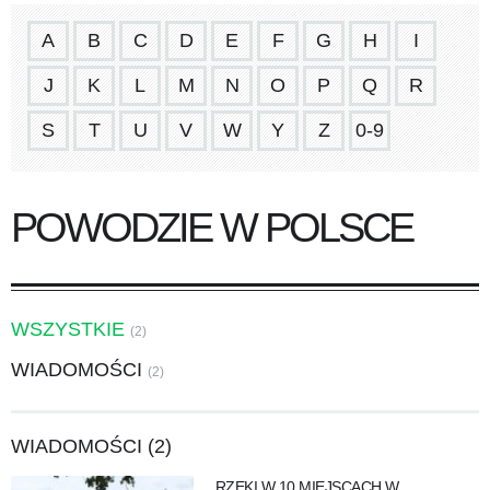
A
B
C
D
E
F
G
H
I
J
K
L
M
N
O
P
Q
R
S
T
U
V
W
Y
Z
0-9
POWODZIE W POLSCE
WSZYSTKIE
(2)
WIADOMOŚCI
(2)
WIADOMOŚCI (2)
RZEKI W 10 MIEJSCACH W