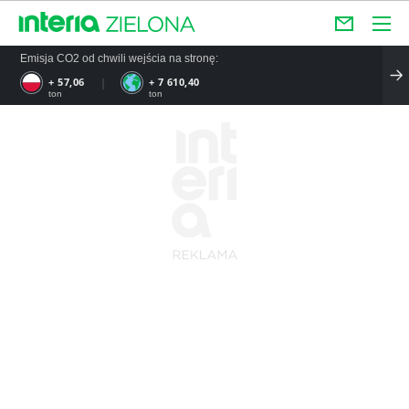
Emisja CO2 od chwili wejścia na stronę:
+ 57,06
+ 7 610,40
ton
ton