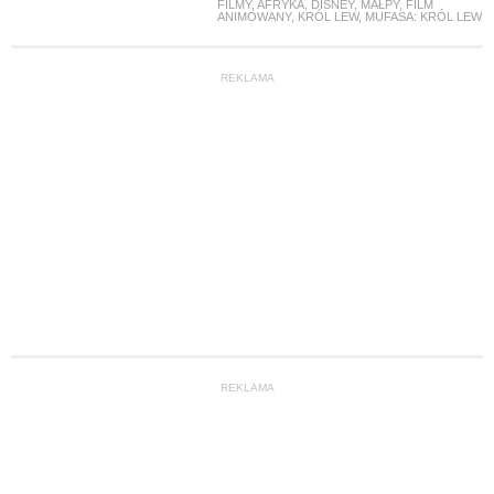
FILMY
,
AFRYKA
,
DISNEY
,
MAŁPY
,
FILM
ANIMOWANY
,
KRÓL LEW
,
MUFASA: KRÓL LEW
REKLAMA
REKLAMA