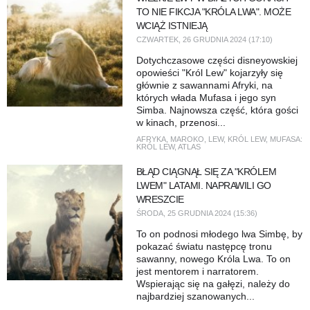
TO NIE FIKCJA "KRÓLA LWA". MOŻE
WCIĄŻ ISTNIEJĄ
CZWARTEK, 26 GRUDNIA 2024 (17:10)
Dotychczasowe części disneyowskiej
opowieści "Król Lew" kojarzyły się
głównie z sawannami Afryki, na
których włada Mufasa i jego syn
Simba. Najnowsza część, która gości
w kinach, przenosi...
AFRYKA
,
MAROKO
,
LEW
,
KRÓL LEW
,
MUFASA:
KRÓL LEW
,
ATLAS
BŁĄD CIĄGNĄŁ SIĘ ZA "KRÓLEM
LWEM" LATAMI. NAPRAWILI GO
WRESZCIE
ŚRODA, 25 GRUDNIA 2024 (15:36)
To on podnosi młodego lwa Simbę, by
pokazać światu następcę tronu
sawanny, nowego Króla Lwa. To on
jest mentorem i narratorem.
Wspierając się na gałęzi, należy do
najbardziej szanowanych...