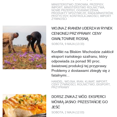
MINISTERSTWO ZDROWIA
,
PRZEPISY
,
IMPORT
,
MINISTERSTWO ROLNICTWA
,
NOWE PRZEPISY
,
OGRANICZENIA
,
PRODUKTY SPOŻYWCZE
,
RADA MINISTRÓW
,
PESTYCYDY
,
KONTROLA JAKOŚCI
,
IMPORT
ŻYWNOŚCI
WOJNA Z IRANEM UDERZA W RYNEK
CENIONEJ PRZYPRAWY. CENY
GWAŁTOWNIE ROSNĄ
SOBOTA, 9 MAJA (13:33)
Konflikt na Bliskim Wschodzie zakłócił
eksport irańskiego szafranu, który
odpowiada za ponad 90 proc.
światowej produkcji tej przyprawy.
Problemy z dostawami zbiegły się z
fatalnymi...
HANDEL
,
WOJNA
,
IRAN
,
KLIMAT
,
IMPORT
,
CENY ŻYWNOŚCI
,
ROLNICTWO
,
EKSPORT
,
PRZYPRAWY
DORSZ ZNIKA Z WÓD. EKSPERCI
MÓWIĄ JASNO: PRZESTAŃCIE GO
JEŚĆ
SOBOTA, 2 MAJA (12:03)