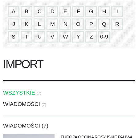
A
B
C
D
E
F
G
H
I
J
K
L
M
N
O
P
Q
R
S
T
U
V
W
Y
Z
0-9
IMPORT
WSZYSTKIE
(7)
WIADOMOŚCI
(7)
WIADOMOŚCI (7)
EUROPA ODCINA ROSYJSKIE PALIWA.