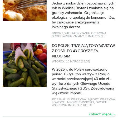
Jedna z najbardziej rozpoznawalnych
ryb w Wielkiej Brytanii znalazła się na
granicy załamania. Organizacje
ekologiczne apelują do konsumentów,
by całkowicie zrezygnowali z
lokalnego dorsza.
IMPORT
,
WIELKA BRYTANIA
,
OCHRONA
ŚRODOWISKA
,
ZMIANY KLIMATYCZNE
DO POLSKI TRAFIAJĄ TONY WARZYW
Z ROSJI. PO 43 GROSZE ZA
KILOGRAM
WTOREK, 10 MARCA (15:55)
W 2025 r. do Polski sprowadzono
ponad 16 tys. ton warzyw z Rosji o
wartości przekraczającej 43 mln zł -
wynika z danych Głównego Urzędu
Statystycznego (GUS). Zdecydowaną
większość importu...
ROSJA
,
GUS
,
WARZYWA
,
IMPORT
,
WARZYWA
I OWOCE
,
IMPORT ŻYWNOŚCI
,
OWOCE I
WARZYWA
,
IMPORT Z ROSJI
Zobacz więcej »