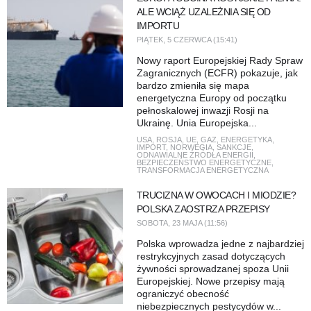
ALE WCIĄŻ UZALEŻNIA SIĘ OD
IMPORTU
PIĄTEK, 5 CZERWCA (15:41)
Nowy raport Europejskiej Rady Spraw
Zagranicznych (ECFR) pokazuje, jak
bardzo zmieniła się mapa
energetyczna Europy od początku
pełnoskalowej inwazji Rosji na
Ukrainę. Unia Europejska...
USA
,
ROSJA
,
UE
,
GAZ
,
ENERGETYKA
,
IMPORT
,
NORWEGIA
,
SANKCJE
,
ODNAWIALNE ŹRÓDŁA ENERGII
,
BEZPIECZEŃSTWO ENERGETYCZNE
,
TRANSFORMACJA ENERGETYCZNA
TRUCIZNA W OWOCACH I MIODZIE?
POLSKA ZAOSTRZA PRZEPISY
SOBOTA, 23 MAJA (11:56)
Polska wprowadza jedne z najbardziej
restrykcyjnych zasad dotyczących
żywności sprowadzanej spoza Unii
Europejskiej. Nowe przepisy mają
ograniczyć obecność
niebezpiecznych pestycydów w...