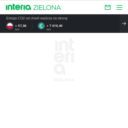
Emisja CO2 od chwili wejścia na stronę:
+ 57,06
+ 7 610,40
ton
ton