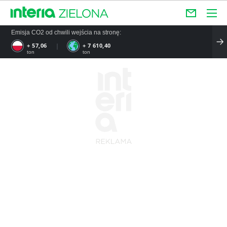
Emisja CO2 od chwili wejścia na stronę:
+ 57,06
+ 7 610,40
ton
ton