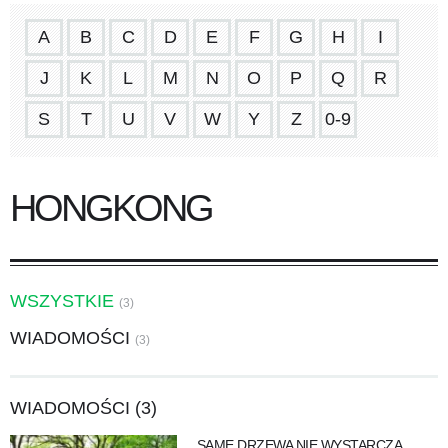
A
B
C
D
E
F
G
H
I
J
K
L
M
N
O
P
Q
R
S
T
U
V
W
Y
Z
0-9
HONGKONG
WSZYSTKIE
(3)
WIADOMOŚCI
(3)
WIADOMOŚCI (3)
SAME DRZEWA NIE WYSTARCZĄ.