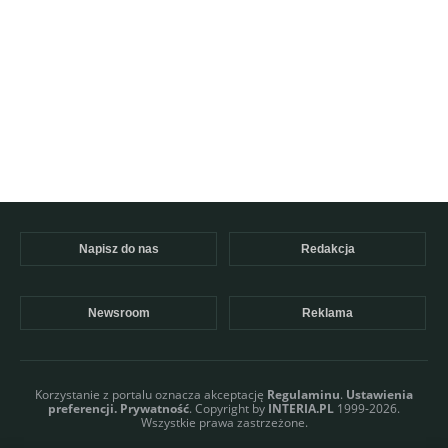
Napisz do nas
Redakcja
Newsroom
Reklama
Korzystanie z portalu oznacza akceptację
Regulaminu
.
Ustawienia
preferencji.
Prywatność
. Copyright by
INTERIA.PL
1999-2026.
Wszystkie prawa zastrzeżone.