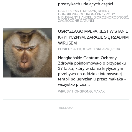
przesyłkach udających części...
USA
,
PRZEMYT
,
MEKSYK
,
REKINY
,
HONGKONG
,
OCHRONA PRZYRODY
,
NIELEGALNY HANDEL
,
BIORÓŻNORODNOŚĆ
,
ZAGROŻONE GATUNKI
UGRYZŁA GO MAŁPA, JEST W STANIE
KRYTYCZNYM. ZARAZIŁ SIĘ RZADKIM
WIRUSEM
PONIEDZIAŁEK, 8 KWIETNIA 2024 (13:18)
Hongkońskie Centrum Ochrony
Zdrowia poinformowało o przypadku
37-latka, który w stanie krytycznym
przebywa na oddziale intensywnej
terapii po ugryzieniu przez makaka -
wszystko przez...
WIRUSY
,
HONGKONG
,
MAKAKI
REKLAMA