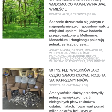
WIADOMO, CO MA WPŁYW NA UPAŁ
W MIEŚCIE
PONIEDZIAŁEK, 8 CZERWCA (18:28)
Sadzenie drzew stało się jednym z
najpopularniejszych sposobów walki z
miejskimi upałami. Nowe badania
przeprowadzone w Melbourne,
Monachium i Hongkongu pokazują
jednak, że liczba drzew...
ASFALT
,
MIASTA
,
DRZEWA
,
MONACHIUM
,
WENTYLACJA
,
ZMIANY KLIMATU
,
HONGKONG
,
MELBOURNE
,
BETON
,
URBANISTYKA
,
BIORÓŻNORODNOŚĆ
,
WILGOTNOŚĆ POWIETRZA
,
ROŚLINNOŚĆ
50 TYS. PŁETW REKINÓW JAKO
CZĘŚCI SAMOCHODOWE. ROZBITA
SIATKA PRZEMYTNIKÓW
SOBOTA, 18 KWIETNIA (17:31)
Amerykańskie służby przechwyciły
jedną z największych partii
nielegalnych płetw rekinów w
ostatnich latach. Towar wart ponad
milion dolarów był ukryty w