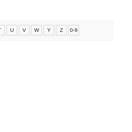
T
U
V
W
Y
Z
0-9