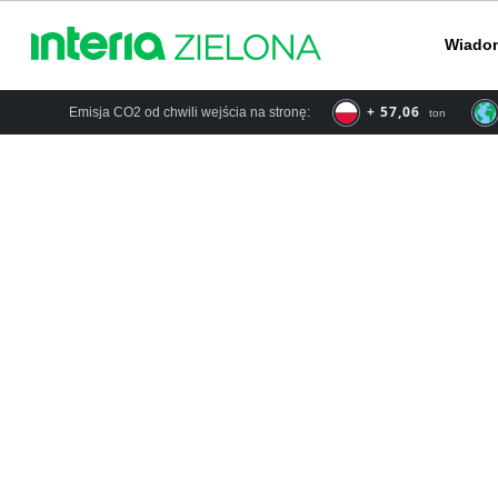
Wiado
+ 66,57
Emisja CO2 od chwili wejścia na stronę:
ton