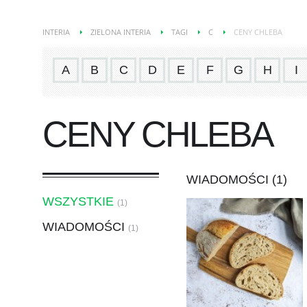
INTERIA
ZIELONA INTERIA
TAGI
C
CENY CHLEBA
A
B
C
D
E
F
G
H
I
CENY CHLEBA
WIADOMOŚCI (1)
WSZYSTKIE
(1)
WIADOMOŚCI
(1)