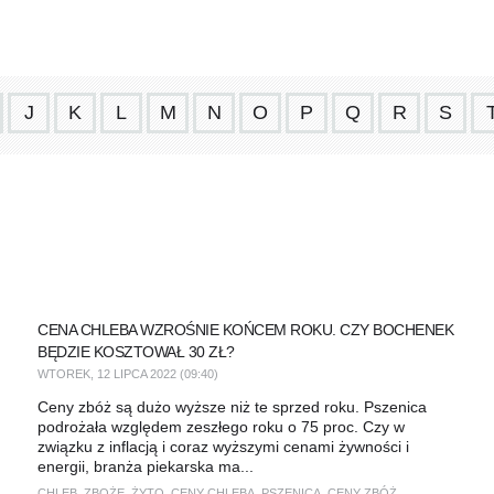
J
K
L
M
N
O
P
Q
R
S
CENA CHLEBA WZROŚNIE KOŃCEM ROKU. CZY BOCHENEK
BĘDZIE KOSZTOWAŁ 30 ZŁ?
WTOREK, 12 LIPCA 2022 (09:40)
Ceny zbóż są dużo wyższe niż te sprzed roku. Pszenica
podrożała względem zeszłego roku o 75 proc. Czy w
związku z inflacją i coraz wyższymi cenami żywności i
energii, branża piekarska ma...
CHLEB
,
ZBOŻE
,
ŻYTO
,
CENY CHLEBA
,
PSZENICA
,
CENY ZBÓŻ