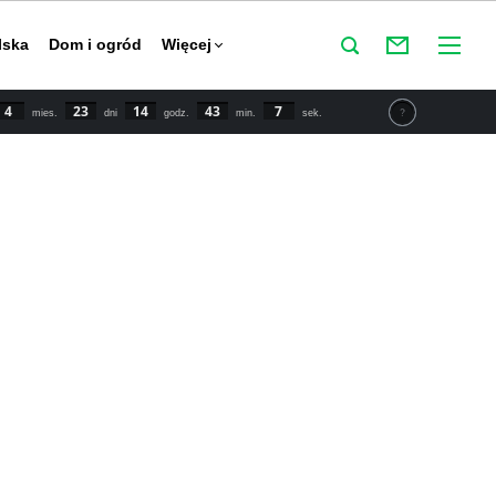
lska
Dom i ogród
Więcej
4
23
14
43
6
mies.
dni
godz.
min.
sek.
tu IPCC świat powinien zmniejszyć emisje CO2 o połowę do
y powstrzymać globalne ocieplenie. Najnowsze dane mówią o
 wzroście temperatury o 1,5 stopnia Celsjusza w porównaniu
przemysłowej.