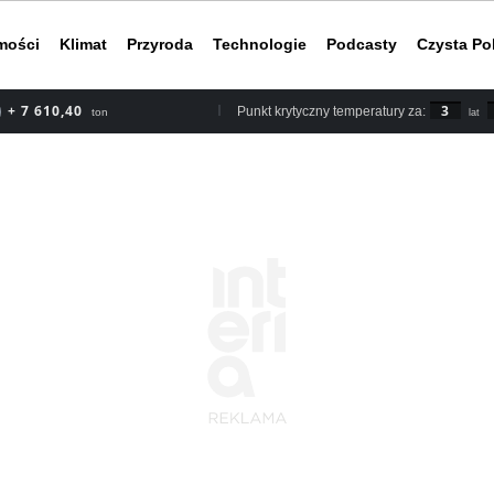
mości
Klimat
Przyroda
Technologie
Podcasty
Czysta Po
+ 8 878,80
3
Punkt krytyczny temperatury za:
ton
lat
Według rapor
2030 roku, b
nieuchronnym
do ery przed