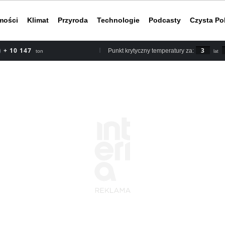
mości
Klimat
Przyroda
Technologie
Podcasty
Czysta Po
+ 10 147
3
Punkt krytyczny temperatury za:
ton
lat
Według rapor
2030 roku, b
nieuchronnym
do ery przed