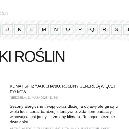
OŚLIN
J
K
L
M
N
O
P
Q
R
S
KI ROŚLIN
KLIMAT SPRZYJA KICHANIU. ROŚLINY GENERUJĄ WIĘCEJ
PYŁKÓW
NIEDZIELA, 11 MAJA 2025 (11:59)
Sezony alergiczne trwają coraz dłużej, a objawy alergii są u
wielu ludzi coraz bardziej intensywne. Zdaniem badaczy,
winowajca jest jasny — zmiany klimatu. Rosnące stężenie
dwutlenku...
ASTMA
,
ALERGIA
,
ZMIANY KLIMATU
,
ZMIANY KLIMATYCZNE
,
KATAR