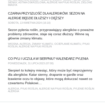
SIENNY
,
ASTMA OSKRZELOWA
,
ALERGIE NA PYŁKI ROŚLIN
,
ZIELONE
MIASTA
CZARNA PRZYSZŁOŚĆ DLA ALERGIKÓW. SEZON NA
ALERGIE BĘDZIE DŁUŻSZY I CIĘŻSZY
SOBOTA, 13 KWIETNIA 2024 (16:10)
Sezon pylenia roślin, przyprawiający alergików o poważne
problemy zdrowotne, staje się coraz dłuższy. Winne są
głównie zmiany klimatu.
WIOSNA
,
ALERGIA
,
ZMIANY KLIMATU
,
OCIEPLANIE KLIMATU
,
PYŁKI
ROŚLIN
,
ALERGIE NA PYŁKI ROŚLIN
CO PYLI I UCZULA W SIERPNIU? KALENDARZ PYLENIA
PONIEDZIAŁEK, 31 LIPCA 2023 (07:00)
Sierpień to kolejny miesiąc, który może być nieprzyjemny
dla alergików. Katar sienny, drapanie w gardle oraz
łzawienie oczu to objawy, które mogą dokuczać nawet co
czwartemu Polakowi....
ALERGIA
,
PYŁKI ROŚLIN
,
ALERGIE NA PYŁKI ROŚLIN
,
PYLENIE ROŚLIN
ALERGIA