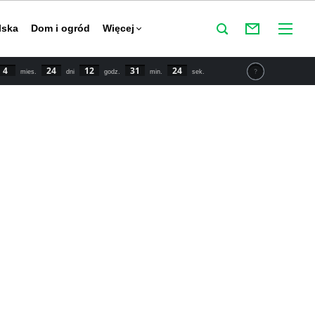
lska
Dom i ogród
Więcej
4
24
12
31
24
mies.
dni
godz.
min.
sek.
tu IPCC świat powinien zmniejszyć emisje CO2 o połowę do
y powstrzymać globalne ocieplenie. Najnowsze dane mówią o
 wzroście temperatury o 1,5 stopnia Celsjusza w porównaniu
przemysłowej.