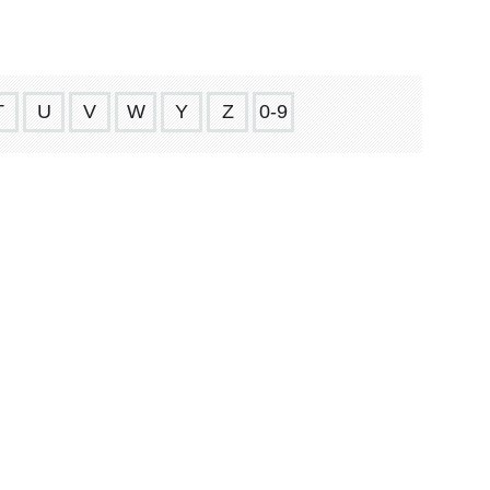
T
U
V
W
Y
Z
0-9