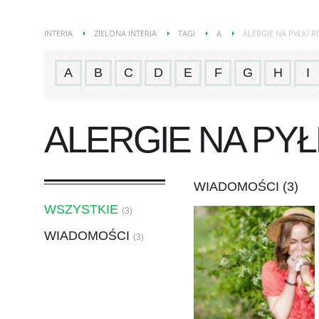
INTERIA
ZIELONA INTERIA
TAGI
A
ALERGIE NA PYŁKI R
A
B
C
D
E
F
G
H
I
ALERGIE NA PYŁ
WIADOMOŚCI (3)
WSZYSTKIE
(3)
WIADOMOŚCI
(3)