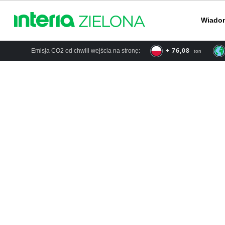
Wiado
+ 76,08
Emisja CO2 od chwili wejścia na stronę:
ton