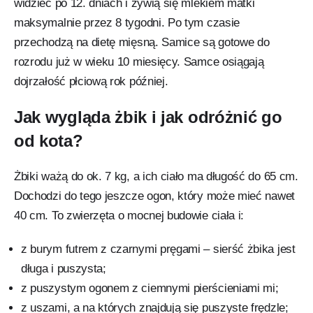
widzieć po 12. dniach i żywią się mlekiem matki
maksymalnie przez 8 tygodni. Po tym czasie
przechodzą na dietę mięsną. Samice są gotowe do
rozrodu już w wieku 10 miesięcy. Samce osiągają
dojrzałość płciową rok później.
Jak wygląda żbik i jak odróżnić go
od kota?
Żbiki ważą do ok. 7 kg, a ich ciało ma długość do 65 cm.
Dochodzi do tego jeszcze ogon, który może mieć nawet
40 cm. To zwierzęta o mocnej budowie ciała i:
z burym futrem z czarnymi pręgami – sierść żbika jest
długa i puszysta;
z puszystym ogonem z ciemnymi pierścieniami mi;
z uszami, a na których znajdują się puszyste frędzle;