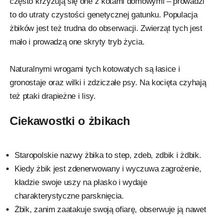
często krzyżują się one z kotami domowymi – prowadzi
to do utraty czystości genetycznej gatunku. Populacja
żbików jest też trudna do obserwacji. Zwierząt tych jest
mało i prowadzą one skryty tryb życia.
Naturalnymi wrogami tych kotowatych są łasice i
gronostaje oraz wilki i zdziczałe psy. Na kocięta czyhają
też ptaki drapieżne i lisy.
Ciekawostki o żbikach
Staropolskie nazwy żbika to step, zdeb, zdbik i żdbik.
Kiedy żbik jest zdenerwowany i wyczuwa zagrożenie,
kładzie swoje uszy na płasko i wydaje
charakterystyczne parsknięcia.
Żbik, zanim zaatakuje swoją ofiarę, obserwuje ją nawet