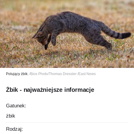
Polujący żbik.
/Bios Photo/Thomas Dressler /East News
Żbik - najważniejsze informacje
Gatunek:
żbik
Rodzaj: