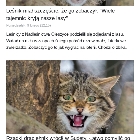
Leśnik miał szczęście, że go zobaczył. "Wiele
tajemnic kryją nasze lasy"
Poniedziałek, 9 lutego (12:15)
Leśnicy z Nadleśnictwa Oleszyce podzielili się zdjęciami z lasu.
Widać na nich w zaspach śniegu pośród drzew małe, futerkowe
zwierzątko. Zobaczyć go to jak wygrać na loterii. Chodzi o żbika.
Rzadki drapieżnik wrócił w Sudety. Łatwo pomylić go