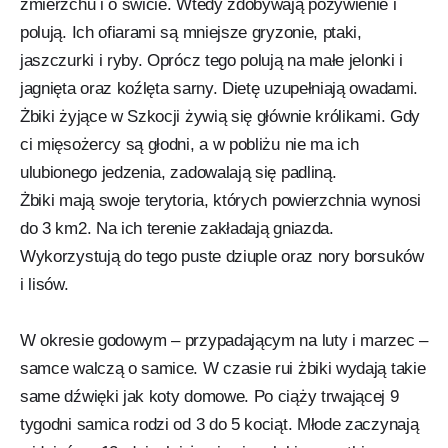
zmierzchu i o świcie. Wtedy zdobywają pożywienie i
polują. Ich ofiarami są mniejsze gryzonie, ptaki,
jaszczurki i ryby. Oprócz tego polują na małe jelonki i
jagnięta oraz koźlęta sarny. Dietę uzupełniają owadami.
Żbiki żyjące w Szkocji żywią się głównie królikami. Gdy
ci mięsożercy są głodni, a w pobliżu nie ma ich
ulubionego jedzenia, zadowalają się padliną.
Żbiki mają swoje terytoria, których powierzchnia wynosi
do 3 km2. Na ich terenie zakładają gniazda.
Wykorzystują do tego puste dziuple oraz nory borsuków
i lisów.
W okresie godowym – przypadającym na luty i marzec –
samce walczą o samice. W czasie rui żbiki wydają takie
same dźwięki jak koty domowe. Po ciąży trwającej 9
tygodni samica rodzi od 3 do 5 kociąt. Młode zaczynają