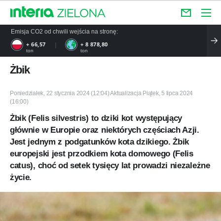
Emisja CO2 od chwili wejścia na stronę:
+ 76,08
+ 10 147
ton
ton
Żbik
Poniedziałek, 22 stycznia 2024 (12:04) Aktualizacja Piątek, 5 lipca 2024
(16:00)
Żbik (Felis silvestris) to dziki kot występujący
głównie w Europie oraz niektórych częściach Azji.
Jest jednym z podgatunków kota dzikiego. Żbik
europejski jest przodkiem kota domowego (Felis
catus), choć od setek tysięcy lat prowadzi niezależne
życie.