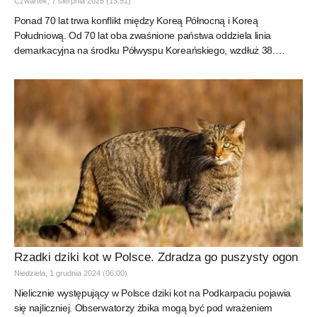
Czwartek, 7 sierpnia 2025 (13:51)
Ponad 70 lat trwa konflikt między Koreą Północną i Koreą
Południową. Od 70 lat oba zwaśnione państwa oddziela linia
demarkacyjna na środku Półwyspu Koreańskiego, wzdłuż 38.
równoleżnika....
Rzadki dziki kot w Polsce. Zdradza go puszysty ogon
Niedziela, 1 grudnia 2024 (06:00)
Nielicznie występujący w Polsce dziki kot na Podkarpaciu pojawia
się najliczniej. Obserwatorzy żbika mogą być pod wrażeniem