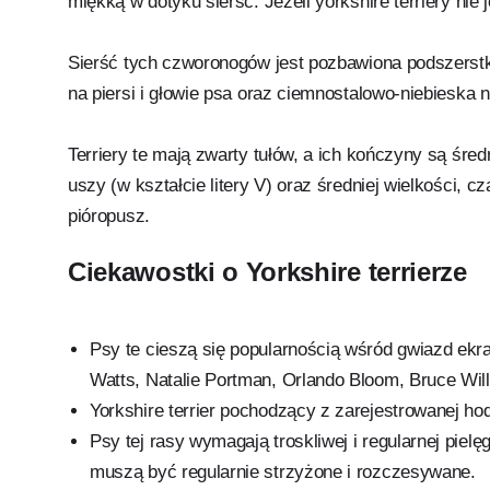
miękką w dotyku sierść. Jeżeli yorkshire terriery nie 
Sierść tych czworonogów jest pozbawiona podszerstka
na piersi i głowie psa oraz ciemnostalowo-niebieska 
Terriery te mają zwarty tułów, a ich kończyny są śre
uszy (w kształcie litery V) oraz średniej wielkości, c
pióropusz.
Ciekawostki o Yorkshire terrierze
Psy te cieszą się popularnością wśród gwiazd ekran
Watts, Natalie Portman, Orlando Bloom, Bruce Willi
Yorkshire terrier pochodzący z zarejestrowanej ho
Psy tej rasy wymagają troskliwej i regularnej pielęg
muszą być regularnie strzyżone i rozczesywane.