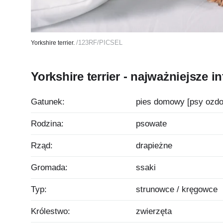
/123RF/PICSEL
Yorkshire terrier.
Yorkshire terrier - najważniejsze i
Gatunek:
pies domowy [psy ozdo
Rodzina:
psowate
Rząd:
drapieżne
Gromada:
ssaki
Typ:
strunowce / kręgowce
Królestwo:
zwierzęta