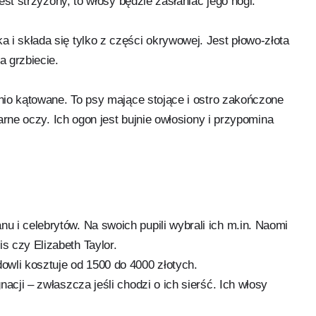
jest strzyżony, to włosy będzie zasłaniać jego nogi.
 i składa się tylko z części okrywowej. Jest płowo-złota
na grzbiecie.
dnio kątowane. To psy mające stojące i ostro zakończone
zarne oczy. Ich ogon jest bujnie owłosiony i przypomina
u i celebrytów. Na swoich pupili wybrali ich m.in. Naomi
s czy Elizabeth Taylor.
dowli kosztuje od 1500 do 4000 złotych.
nacji – zwłaszcza jeśli chodzi o ich sierść. Ich włosy