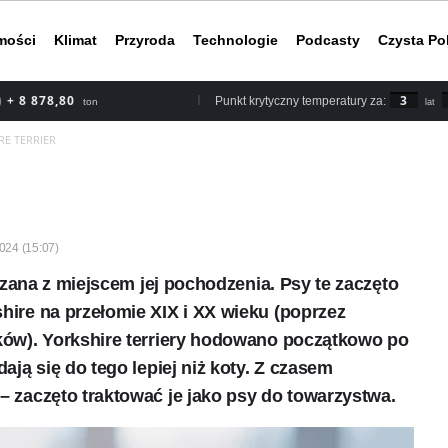
mości
Klimat
Przyroda
Technologie
Podcasty
Czysta Po
+ 10 147
3
Punkt krytyczny temperatury za:
ton
lat
RE TERRIER
Według rapor
2030 roku, b
nieuchronnym
do ery przed
2024 (15:07)
iązana z miejscem jej pochodzenia. Psy te zaczęto
hire na przełomie XIX i XX wieku (poprzez
yków). Yorkshire terriery hodowano początkowo po
ają się do tego lepiej niż koty. Z czasem
– zaczęto traktować je jako psy do towarzystwa.