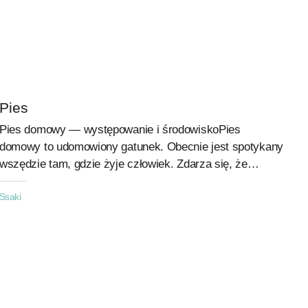
temperaturę w różnych warunkach. To sprawia, że
mogą...
Pies
Pies domowy — występowanie i środowiskoPies
domowy to udomowiony gatunek. Obecnie jest spotykany
wszędzie tam, gdzie żyje człowiek. Zdarza się, że
pozostawiony na wolności tworzy...
Ssaki