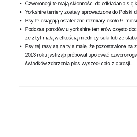
Czworonogi te mają skłonności do odkładania się 
Yorkshire terriery zostały sprowadzone do Polski 
Psy te osiągają ostateczne rozmiary około 9. mies
Podczas porodów u yorkshire terrierów często doc
ze zbyt małą wielkością miednicy suki lub ze słab
Psy tej rasy są na tyle małe, że pozostawione na 
2013 roku jastrząb próbował upolować czworonoga
świadków zdarzenia pies wyszedł cało z opresji.