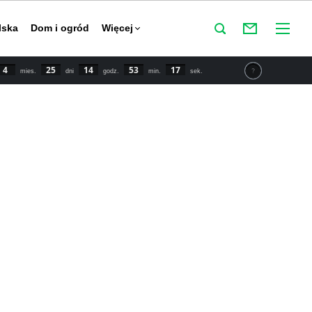
lska
Dom i ogród
Więcej
4
25
14
53
16
mies.
dni
godz.
min.
sek.
tu IPCC świat powinien zmniejszyć emisje CO2 o połowę do
y powstrzymać globalne ocieplenie. Najnowsze dane mówią o
 wzroście temperatury o 1,5 stopnia Celsjusza w porównaniu
przemysłowej.