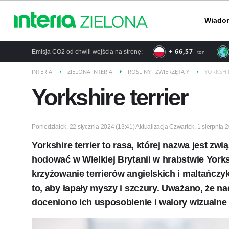
Wiado
+ 76,08
Emisja CO2 od chwili wejścia na stronę:
ton
INTERIA
ZIELONA INTERIA
ROŚLINY I ZWIERZĘTA Y
YORKSHI
Yorkshire terrier
Poniedziałek, 22 stycznia 2024 (13:41) Aktualizacja Czwartek, 1 sierpnia 
Yorkshire terrier to rasa, której nazwa jest zw
hodować w Wielkiej Brytanii w hrabstwie Yorks
krzyżowanie terrierów angielskich i maltańcz
to, aby łapały myszy i szczury. Uważano, że nad
doceniono ich usposobienie i walory wizualne 