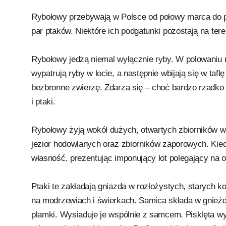
Rybołowy przebywają w Polsce od połowy marca do poł
par ptaków. Niektóre ich podgatunki pozostają na tere
Rybołowy jedzą niemal wyłącznie ryby. W polowaniu n
wypatrują ryby w locie, a następnie wbijają się w taf
bezbronne zwierzę. Zdarza się – choć bardzo rzadko –
i ptaki.
Rybołowy żyją wokół dużych, otwartych zbiorników 
jezior hodowlanych oraz zbiorników zaporowych. Kie
własność, prezentując imponujący lot polegający na o
Ptaki te zakładają gniazda w rozłożystych, starych k
na modrzewiach i świerkach. Samica składa w gnieźdz
plamki. Wysiaduje je wspólnie z samcem. Pisklęta wy