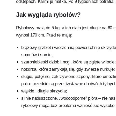
odstępach. Karmi je matka. Po 9 tygodniach potrafią l
Jak wygląda rybołów?
Rybołowy mają do 5 kg, a ich ciało jest długie na 60 
wynosi 170 cm. Ptaki te mają:
brązowy grzbiet i wierzchnią powierzchnię skrzydeł
samców i samic;
szaroniebieski dziób i nogi, które są zgięte w locie;
nozdrza, które zamykają się, gdy zwierzę nurkuje;
długie, potężne, zakrzywione szpony, które umożliw
palce przednie są przeciwstawne do dwóch tylnych
wąskie i długie skrzydła;
silnie natłuszczone, „wodoodporne” pióra – nie nasi
rybołowy mogą bez problemu wznieść się wysoko 