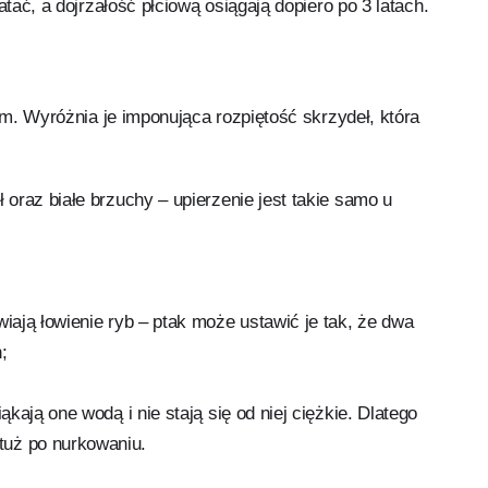
atać, a dojrzałość płciową osiągają dopiero po 3 latach.
cm. Wyróżnia je imponująca rozpiętość skrzydeł, która
 oraz białe brzuchy – upierzenie jest takie samo u
iają łowienie ryb – ptak może ustawić je tak, że dwa
;
ąkają one wodą i nie stają się od niej ciężkie. Dlatego
tuż po nurkowaniu.