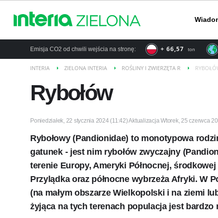
Wiado
+ 66,57
Emisja CO2 od chwili wejścia na stronę:
ton
INTERIA
ZIELONA INTERIA
ROŚLINY I ZWIERZĘTA R
RYBOŁÓ
Rybołów
Poniedziałek, 22 stycznia 2024 (11:42) Aktualizacja Wtorek, 25 czerwca 2
Rybołowy (Pandionidae) to monotypowa rodzina
gatunek - jest nim rybołów zwyczajny (Pandion
terenie Europy, Ameryki Północnej, środkowej 
Przylądka oraz północne wybrzeża Afryki. W P
(na małym obszarze Wielkopolski i na ziemi lu
żyjąca na tych terenach populacja jest bardzo 