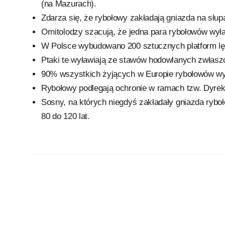
(na Mazurach).
Zdarza się, że rybołowy zakładają gniazda na słupa
Ornitolodzy szacują, że jedna para rybołowów wył
W Polsce wybudowano 200 sztucznych platform lę
Ptaki te wyławiają ze stawów hodowlanych zwłaszc
90% wszystkich żyjących w Europie rybołowów wys
Rybołowy podlegają ochronie w ramach tzw. Dyrek
Sosny, na których niegdyś zakładały gniazda ryboł
80 do 120 lat.