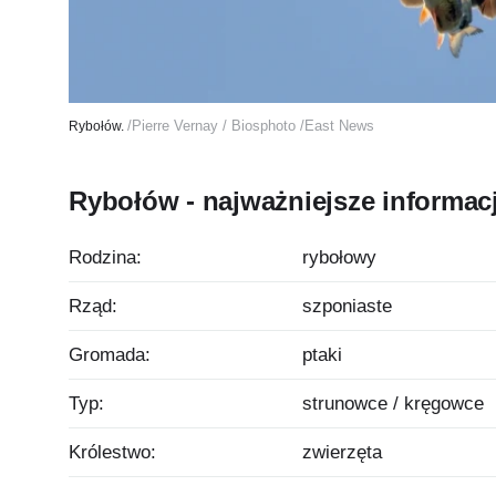
/Pierre Vernay / Biosphoto /East News
Rybołów.
Rybołów - najważniejsze informac
Rodzina:
rybołowy
Rząd:
szponiaste
Gromada:
ptaki
Typ:
strunowce / kręgowce
Królestwo:
zwierzęta