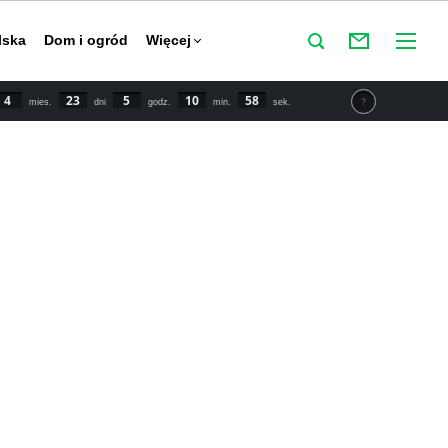
lska
Dom i ogród
Więcej
4
23
5
10
58
mies.
dni
godz.
min.
sek.
tu IPCC świat powinien zmniejszyć emisje CO2 o połowę do
y powstrzymać globalne ocieplenie. Najnowsze dane mówią o
 wzroście temperatury o 1,5 stopnia Celsjusza w porównaniu
przemysłowej.