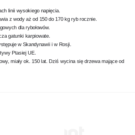
ch linii wysokiego napięcia.
awia z wody aż od 150 do 170 kg ryb rocznie.
gowych dla rybołowów.
za gatunki karpiowate.
tępuje w Skandynawii i w Rosji.
tywy Ptasiej UE.
owy, miały ok. 150 lat. Dziś wycina się drzewa mające od