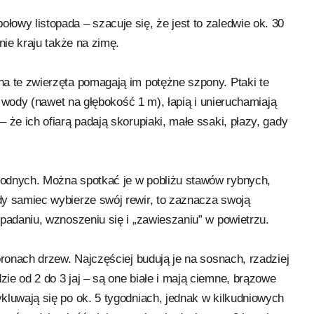
owy listopada – szacuje się, że jest to zaledwie ok. 30
nie kraju także na zimę.
a te zwierzęta pomagają im potężne szpony. Ptaki te
lę wody (nawet na głębokość 1 m), łapią i unieruchamiają
 że ich ofiarą padają skorupiaki, małe ssaki, płazy, gady
wodnych. Można spotkać je w pobliżu stawów rybnych,
dy samiec wybierze swój rewir, to zaznacza swoją
padaniu, wznoszeniu się i „zawieszaniu” w powietrzu.
oronach drzew. Najczęściej budują je na sosnach, rzadziej
ie od 2 do 3 jaj – są one białe i mają ciemne, brązowe
kluwają się po ok. 5 tygodniach, jednak w kilkudniowych