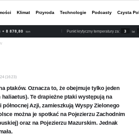
mości
Klimat
Przyroda
Technologie
Podcasty
Czysta Po
+ 8 878,80
3
Punkt krytyczny temperatury za:
ton
lat
W
Według rapor
2030 roku, b
nieuchronnym
do ery przed
024 (16:23)
 ptaków. Oznacza to, że obejmuje tylko jeden
 haliaetus). Te drapieżne ptaki występują na
i północnej Azji, zamieszkują Wyspy Zielonego
olsce można je spotkać na Pojezierzu Zachodnim
buskiej) oraz na Pojezierzu Mazurskim. Jednak
mała.