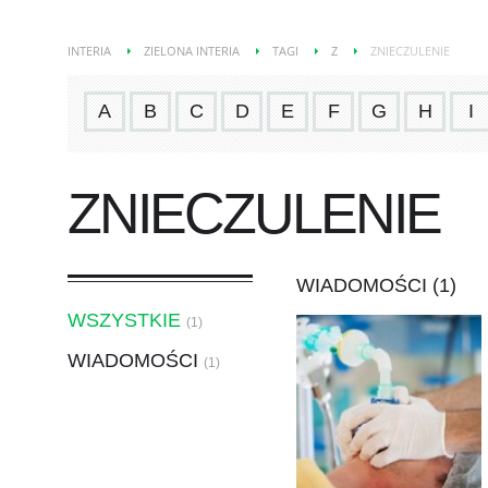
INTERIA
ZIELONA INTERIA
TAGI
Z
ZNIECZULENIE
A
B
C
D
E
F
G
H
I
ZNIECZULENIE
WIADOMOŚCI (1)
WSZYSTKIE
(1)
WIADOMOŚCI
(1)