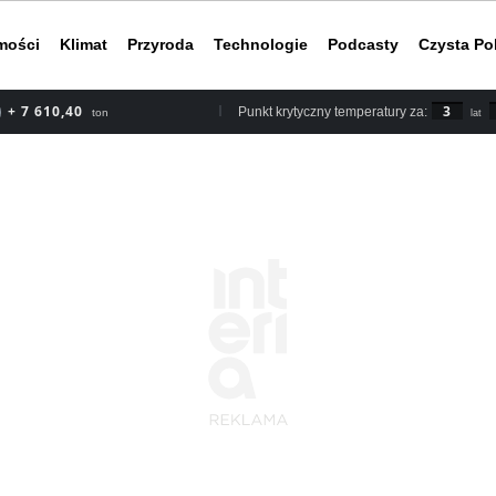
mości
Klimat
Przyroda
Technologie
Podcasty
Czysta Po
+ 8 878,80
3
Punkt krytyczny temperatury za:
ton
lat
Według rapor
2030 roku, b
nieuchronnym
do ery przed