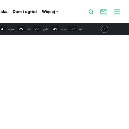
lska
Dom i ogród
Więcej
4
25
20
49
38
mies.
dni
godz.
min.
sek.
tu IPCC świat powinien zmniejszyć emisje CO2 o połowę do
y powstrzymać globalne ocieplenie. Najnowsze dane mówią o
 wzroście temperatury o 1,5 stopnia Celsjusza w porównaniu
przemysłowej.