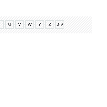
T
U
V
W
Y
Z
0-9