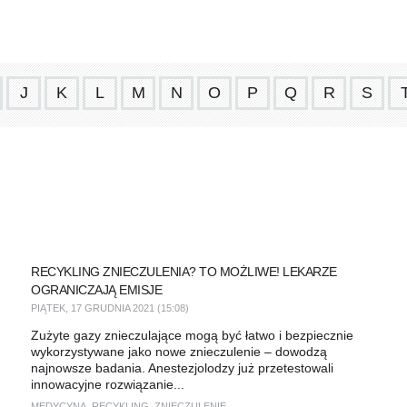
J
K
L
M
N
O
P
Q
R
S
RECYKLING ZNIECZULENIA? TO MOŻLIWE! LEKARZE
OGRANICZAJĄ EMISJE
PIĄTEK, 17 GRUDNIA 2021 (15:08)
Zużyte gazy znieczulające mogą być łatwo i bezpiecznie
wykorzystywane jako nowe znieczulenie – dowodzą
najnowsze badania. Anestezjolodzy już przetestowali
innowacyjne rozwiązanie...
MEDYCYNA
,
RECYKLING
,
ZNIECZULENIE