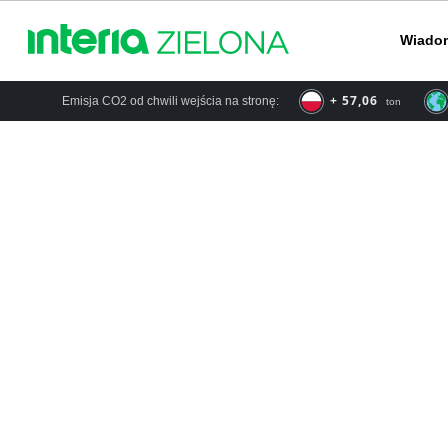
Wiado
+ 66,57
Emisja CO2 od chwili wejścia na stronę:
ton