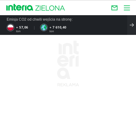
Emisja CO2 od chwili wejścia na stronę:
+ 57,06
+ 7 610,40
ton
ton