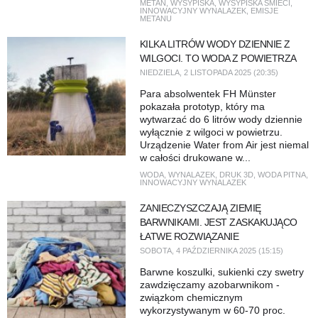
METAN
,
WYSYPISKA
,
WYSYPISKA ŚMIECI
,
INNOWACYJNY WYNALAZEK
,
EMISJE
METANU
KILKA LITRÓW WODY DZIENNIE Z
WILGOCI. TO WODA Z POWIETRZA
NIEDZIELA, 2 LISTOPADA 2025 (20:35)
Para absolwentek FH Münster
pokazała prototyp, który ma
wytwarzać do 6 litrów wody dziennie
wyłącznie z wilgoci w powietrzu.
Urządzenie Water from Air jest niemal
w całości drukowane w...
WODA
,
WYNALAZEK
,
DRUK 3D
,
WODA PITNA
,
INNOWACYJNY WYNALAZEK
ZANIECZYSZCZAJĄ ZIEMIĘ
BARWNIKAMI. JEST ZASKAKUJĄCO
ŁATWE ROZWIĄZANIE
SOBOTA, 4 PAŹDZIERNIKA 2025 (15:15)
Barwne koszulki, sukienki czy swetry
zawdzięczamy azobarwnikom -
związkom chemicznym
wykorzystywanym w 60-70 proc.