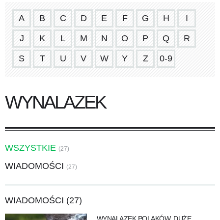
A
B
C
D
E
F
G
H
I
J
K
L
M
N
O
P
Q
R
S
T
U
V
W
Y
Z
0-9
WYNALAZEK
WSZYSTKIE
(27)
WIADOMOŚCI
(27)
WIADOMOŚCI (27)
WYNALAZEK POLAKÓW, DUŻE