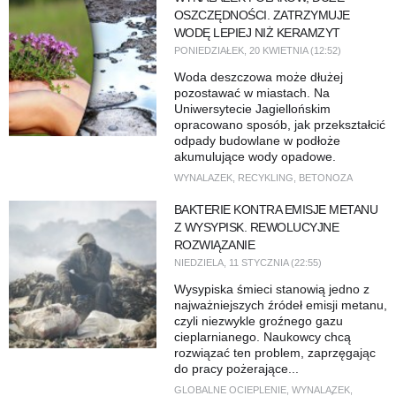
OSZCZĘDNOŚCI. ZATRZYMUJE
WODĘ LEPIEJ NIŻ KERAMZYT
PONIEDZIAŁEK, 20 KWIETNIA (12:52)
Woda deszczowa może dłużej
pozostawać w miastach. Na
Uniwersytecie Jagiellońskim
opracowano sposób, jak przekształcić
odpady budowlane w podłoże
akumulujące wody opadowe.
WYNALAZEK
,
RECYKLING
,
BETONOZA
BAKTERIE KONTRA EMISJE METANU
Z WYSYPISK. REWOLUCYJNE
ROZWIĄZANIE
NIEDZIELA, 11 STYCZNIA (22:55)
Wysypiska śmieci stanowią jedno z
najważniejszych źródeł emisji metanu,
czyli niezwykle groźnego gazu
cieplarnianego. Naukowcy chcą
rozwiązać ten problem, zaprzęgając
do pracy pożerające...
GLOBALNE OCIEPLENIE
,
WYNALAZEK
,