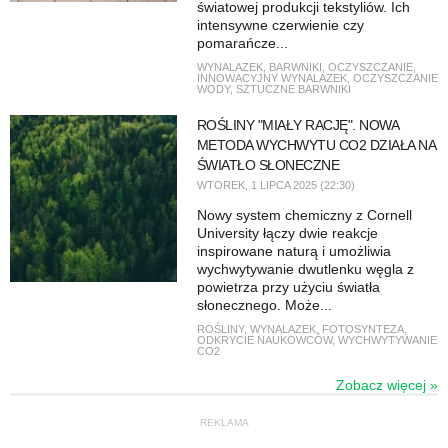
światowej produkcji tekstyliów. Ich
intensywne czerwienie czy
pomarańcze...
WYNALAZEK
,
BARWNIKI
,
OCZYSZCZANIE
,
INNOWACYJNY WYNALAZEK
,
OCZYSZCZANIE
WODY
,
SZTUCZNE BARWNIKI
ROŚLINY "MIAŁY RACJĘ". NOWA
METODA WYCHWYTU CO2 DZIAŁA NA
ŚWIATŁO SŁONECZNE
WTOREK, 1 LIPCA 2025 (22:30)
Nowy system chemiczny z Cornell
University łączy dwie reakcje
inspirowane naturą i umożliwia
wychwytywanie dwutlenku węgla z
powietrza przy użyciu światła
słonecznego. Może...
ROŚLINY
,
WYNALAZEK
,
FOTOSYNTEZA
,
ODKRYCIE NAUKOWCÓW
,
WYCHWYTYWANIE
CO2
Zobacz więcej »
REKLAMA