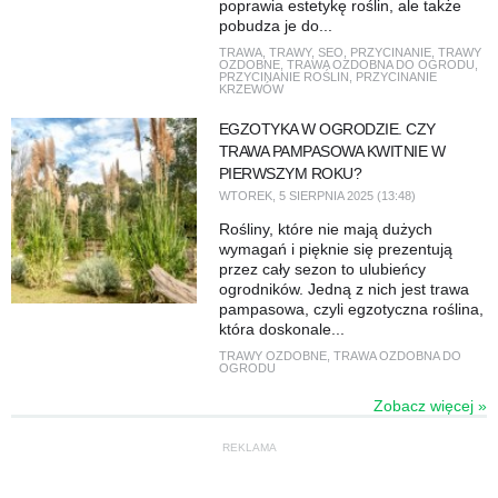
poprawia estetykę roślin, ale także
pobudza je do...
TRAWA
,
TRAWY
,
SEO
,
PRZYCINANIE
,
TRAWY
OZDOBNE
,
TRAWA OZDOBNA DO OGRODU
,
PRZYCINANIE ROŚLIN
,
PRZYCINANIE
KRZEWÓW
EGZOTYKA W OGRODZIE. CZY
TRAWA PAMPASOWA KWITNIE W
PIERWSZYM ROKU?
WTOREK, 5 SIERPNIA 2025 (13:48)
Rośliny, które nie mają dużych
wymagań i pięknie się prezentują
przez cały sezon to ulubieńcy
ogrodników. Jedną z nich jest trawa
pampasowa, czyli egzotyczna roślina,
która doskonale...
TRAWY OZDOBNE
,
TRAWA OZDOBNA DO
OGRODU
Zobacz więcej »
REKLAMA