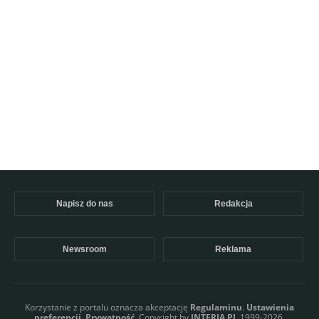
Napisz do nas
Redakcja
Newsroom
Reklama
Korzystanie z portalu oznacza akceptację
Regulaminu
.
Ustawienia
preferencji.
Prywatność
. Copyright by
INTERIA.PL
1999-2026.