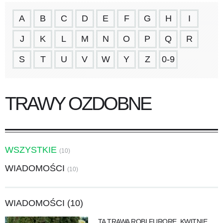
A
B
C
D
E
F
G
H
I
J
K
L
M
N
O
P
Q
R
S
T
U
V
W
Y
Z
0-9
TRAWY OZDOBNE
WSZYSTKIE
(10)
WIADOMOŚCI
(10)
WIADOMOŚCI (10)
TA TRAWA ROBI FURORĘ. KWITNIE