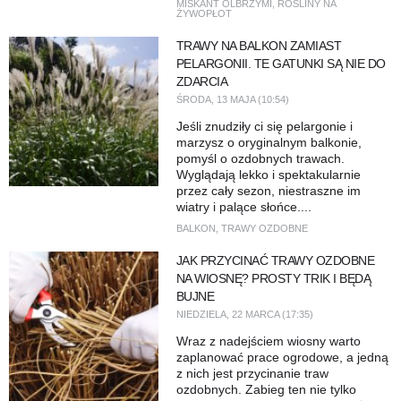
MISKANT OLBRZYMI
,
ROŚLINY NA
ŻYWOPŁOT
TRAWY NA BALKON ZAMIAST
PELARGONII. TE GATUNKI SĄ NIE DO
ZDARCIA
ŚRODA, 13 MAJA (10:54)
Jeśli znudziły ci się pelargonie i
marzysz o oryginalnym balkonie,
pomyśl o ozdobnych trawach.
Wyglądają lekko i spektakularnie
przez cały sezon, niestraszne im
wiatry i palące słońce....
BALKON
,
TRAWY OZDOBNE
JAK PRZYCINAĆ TRAWY OZDOBNE
NA WIOSNĘ? PROSTY TRIK I BĘDĄ
BUJNE
NIEDZIELA, 22 MARCA (17:35)
Wraz z nadejściem wiosny warto
zaplanować prace ogrodowe, a jedną
z nich jest przycinanie traw
ozdobnych. Zabieg ten nie tylko