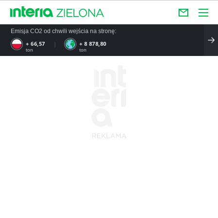
Emisja CO2 od chwili wejścia na stronę:
+ 66,57
+ 8 878,80
ton
ton