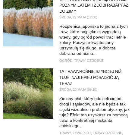
PÓŹNYM LATEM I ZDOBI RABATY AŻ
DO ZIMY
ŚRODA, 27 MAJA (12:00)
Rozplenica japońska to jedna z tych
traw, które najpiękniej wyglądają
wtedy, gdy ogród powoli traci letnie
kolory. Puszyste kwiatostany
utrzymują się długo, a dobrze
dobrana odmiana...
OGRÓD
,
TRAWY OZDOBNE
TA TRAWA ROŚNIE SZYBCIEJ NIŻ
TUJE. NAJLEPIEJ POSADZIĆ JĄ
TERAZ
ŚRODA, 20 MAJA (09:10)
Zielony płot, który oddzieli cię od
drogi i sąsiadów, ale nie będzie tak
ciężki wizualnie i problematyczny, jak
tuje? Efekt ten uzyskasz za pomocą
traw, a konkretniej miskanta
chińskiego,...
TRAWY
,
ŻYWOPŁOT
,
TRAWY OZDOBNE
,