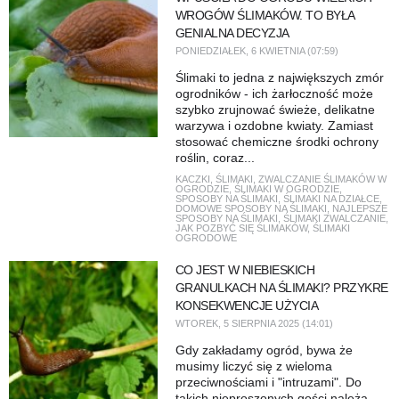
WROGÓW ŚLIMAKÓW. TO BYŁA
GENIALNA DECYZJA
PONIEDZIAŁEK, 6 KWIETNIA (07:59)
Ślimaki to jedna z największych zmór
ogrodników - ich żarłoczność może
szybko zrujnować świeże, delikatne
warzywa i ozdobne kwiaty. Zamiast
stosować chemiczne środki ochrony
roślin, coraz...
KACZKI
,
ŚLIMAKI
,
ZWALCZANIE ŚLIMAKÓW W
OGRODZIE
,
ŚLIMAKI W OGRODZIE
,
SPOSOBY NA ŚLIMAKI
,
ŚLIMAKI NA DZIAŁCE
,
DOMOWE SPOSOBY NA ŚLIMAKI
,
NAJLEPSZE
SPOSOBY NA ŚLIMAKI
,
ŚLIMAKI ZWALCZANIE
,
JAK POZBYĆ SIĘ ŚLIMAKÓW
,
ŚLIMAKI
OGRODOWE
CO JEST W NIEBIESKICH
GRANULKACH NA ŚLIMAKI? PRZYKRE
KONSEKWENCJE UŻYCIA
WTOREK, 5 SIERPNIA 2025 (14:01)
Gdy zakładamy ogród, bywa że
musimy liczyć się z wieloma
przeciwnościami i "intruzami". Do
takich nieproszonych gości należą