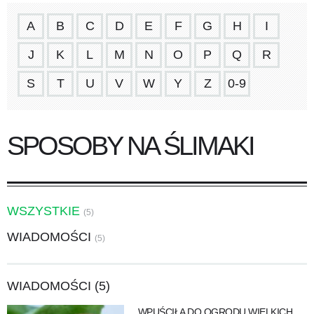
A
B
C
D
E
F
G
H
I
J
K
L
M
N
O
P
Q
R
S
T
U
V
W
Y
Z
0-9
SPOSOBY NA ŚLIMAKI
WSZYSTKIE
(5)
WIADOMOŚCI
(5)
WIADOMOŚCI (5)
WPUŚCIŁA DO OGRODU WIELKICH