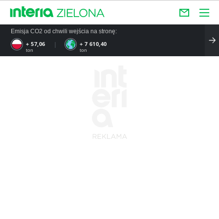
Emisja CO2 od chwili wejścia na stronę:
+ 57,06
+ 7 610,40
ton
ton