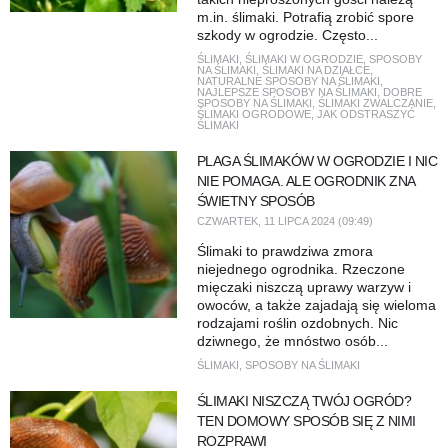
m.in. ślimaki. Potrafią zrobić spore
szkody w ogrodzie. Często...
ŚLIMAKI
,
ŚLIMAKI W OGRODZIE
,
SPOSOBY
NA ŚLIMAKI
,
ŚLIMAKI NA DZIAŁCE
,
NATURALNE SPOSOBY NA ŚLIMAKI
,
NAJLEPSZE SPOSOBY NA ŚLIMAKI
,
DOBRE
SPOSOBY NA ŚLIMAKI
,
ŚLIMAKI ZWALCZANIE
,
ŚLIMAKI OGRODOWE
,
JAK ODSTRASZYĆ
ŚLIMAKI
PLAGA ŚLIMAKÓW W OGRODZIE I NIC
NIE POMAGA. ALE OGRODNIK ZNA
ŚWIETNY SPOSÓB
CZWARTEK, 11 LIPCA 2024 (09:49)
Ślimaki to prawdziwa zmora
niejednego ogrodnika. Rzeczone
mięczaki niszczą uprawy warzyw i
owoców, a także zajadają się wieloma
rodzajami roślin ozdobnych. Nic
dziwnego, że mnóstwo osób...
ŚLIMAKI
,
SPOSOBY NA ŚLIMAKI
ŚLIMAKI NISZCZĄ TWÓJ OGRÓD?
TEN DOMOWY SPOSÓB SIĘ Z NIMI
ROZPRAWI