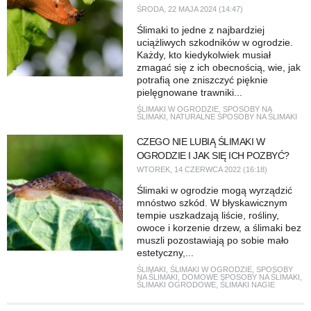
ŚRODA, 22 MAJA 2024 (14:47)
Ślimaki to jedne z najbardziej
uciążliwych szkodników w ogrodzie.
Każdy, kto kiedykolwiek musiał
zmagać się z ich obecnością, wie, jak
potrafią one zniszczyć pięknie
pielęgnowane trawniki...
ŚLIMAKI W OGRODZIE
,
SPOSOBY NA
ŚLIMAKI
,
NATURALNE SPOSOBY NA ŚLIMAKI
CZEGO NIE LUBIĄ ŚLIMAKI W
OGRODZIE I JAK SIĘ ICH POZBYĆ?
WTOREK, 14 CZERWCA 2022 (16:18)
Ślimaki w ogrodzie mogą wyrządzić
mnóstwo szkód. W błyskawicznym
tempie uszkadzają liście, rośliny,
owoce i korzenie drzew, a ślimaki bez
muszli pozostawiają po sobie mało
estetyczny,...
ŚLIMAKI
,
ŚLIMAKI W OGRODZIE
,
SPOSOBY
NA ŚLIMAKI
,
DOMOWE SPOSOBY NA ŚLIMAKI
,
ŚLIMAKI OGRODOWE
,
ŚLIMAKI NAGIE