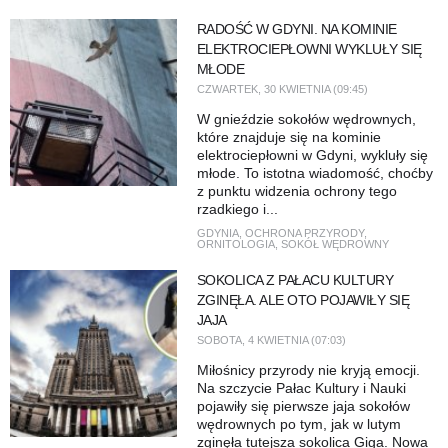
RADOŚĆ W GDYNI. NA KOMINIE
ELEKTROCIEPŁOWNI WYKLUŁY SIĘ
MŁODE
CZWARTEK, 30 KWIETNIA (09:45)
W gnieździe sokołów wędrownych,
które znajduje się na kominie
elektrociepłowni w Gdyni, wykluły się
młode. To istotna wiadomość, choćby
z punktu widzenia ochrony tego
rzadkiego i...
GDYNIA
,
OCHRONA PRZYRODY
,
ORNITOLOGIA
,
SOKÓŁ WĘDROWNY
SOKOLICA Z PAŁACU KULTURY
ZGINĘŁA. ALE OTO POJAWIŁY SIĘ
JAJA
SOBOTA, 4 KWIETNIA (07:03)
Miłośnicy przyrody nie kryją emocji.
Na szczycie Pałac Kultury i Nauki
pojawiły się pierwsze jaja sokołów
wędrownych po tym, jak w lutym
zginęła tutejsza sokolica Giga. Nowa