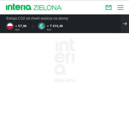
Emisja CO2 od chwili wejścia na stronę:
+ 57,06
+ 7 610,40
ton
ton