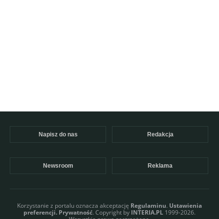
Napisz do nas
Redakcja
Newsroom
Reklama
Korzystanie z portalu oznacza akceptację
Regulaminu
.
Ustawienia
preferencji.
Prywatność
. Copyright by
INTERIA.PL
1999-2026.