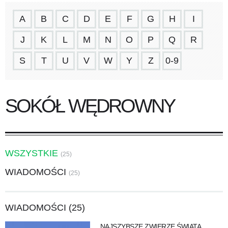
A
B
C
D
E
F
G
H
I
J
K
L
M
N
O
P
Q
R
S
T
U
V
W
Y
Z
0-9
SOKÓŁ WĘDROWNY
WSZYSTKIE
(25)
WIADOMOŚCI
(25)
WIADOMOŚCI (25)
NAJSZYBSZE ZWIERZĘ ŚWIATA