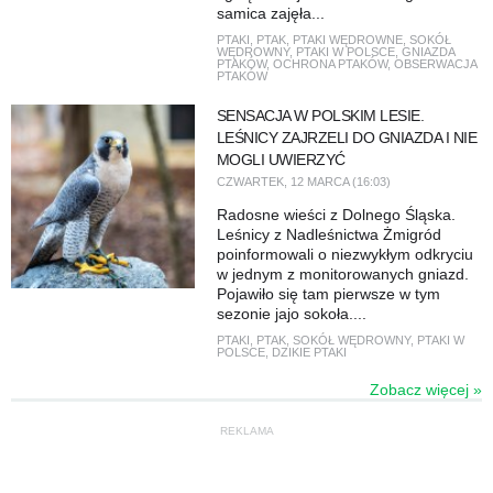
samica zajęła...
PTAKI
,
PTAK
,
PTAKI WĘDROWNE
,
SOKÓŁ
WĘDROWNY
,
PTAKI W POLSCE
,
GNIAZDA
PTAKÓW
,
OCHRONA PTAKÓW
,
OBSERWACJA
PTAKÓW
SENSACJA W POLSKIM LESIE.
LEŚNICY ZAJRZELI DO GNIAZDA I NIE
MOGLI UWIERZYĆ
CZWARTEK, 12 MARCA (16:03)
Radosne wieści z Dolnego Śląska.
Leśnicy z Nadleśnictwa Żmigród
poinformowali o niezwykłym odkryciu
w jednym z monitorowanych gniazd.
Pojawiło się tam pierwsze w tym
sezonie jajo sokoła....
PTAKI
,
PTAK
,
SOKÓŁ WĘDROWNY
,
PTAKI W
POLSCE
,
DZIKIE PTAKI
Zobacz więcej »
REKLAMA