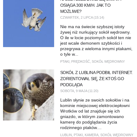
OSIĄGA 300 KM/H. JAK TO
MOŻLIWE?
CZWARTEK, 2 LIPCA (15:14)
Nie ma na świecie szybszej istoty
żywej niż nurkujący sokół wędrowny.
O ile w locie poziomych sokół ten nie
jest wcale demonem szybkości i
przegrywa z wieloma innymi ptakami,
o tyle w...
PTAKI
,
PRĘDKOŚĆ
,
SOKÓŁ WĘDROWNY
SOKÓŁ Z LUBLINA PODBIŁ INTERNET.
ZORIENTOWAŁ SIĘ, ŻE KTOŚ GO
PODGLĄDA
SOBOTA, 9 MAJA (11:20)
Lublin słynie ze swoich sokołów i na
kominie miejscowej elektrociepłowni
Wrotków od lat znajduje się ich
gniazdo, w którym zamontowano
kamerę do podglądania życia
rodzinnego ptaków....
LUBLIN
,
PTAKI
,
KAMERA
,
SOKÓŁ WĘDROWNY