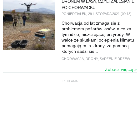
​DRONEM W LASY, CZYLI ZALESIANIE
PO CHORWACKU
PONIEDZIAŁEK, 29 LISTOPADA 2021 (09:13)
Chorwacja od lat zmaga się z
problemem pożarów lasów, a co za
tym idzie, niszczejącej przyrody. W
walce ze skutkami ocieplenia klimatu
pomagają m.in. drony, za pomocą
których sadzi się...
CHORWACJA
,
DRONY
,
SADZENIE DRZEW
Zobacz więcej »
REKLAMA