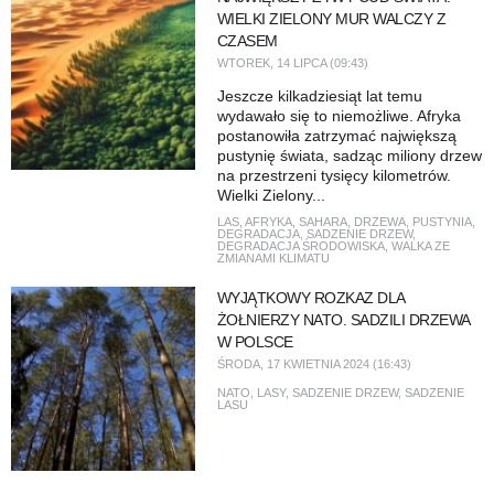
WIELKI ZIELONY MUR WALCZY Z
CZASEM
WTOREK, 14 LIPCA (09:43)
Jeszcze kilkadziesiąt lat temu
wydawało się to niemożliwe. Afryka
postanowiła zatrzymać największą
pustynię świata, sadząc miliony drzew
na przestrzeni tysięcy kilometrów.
Wielki Zielony...
LAS
,
AFRYKA
,
SAHARA
,
DRZEWA
,
PUSTYNIA
,
DEGRADACJA
,
SADZENIE DRZEW
,
DEGRADACJA ŚRODOWISKA
,
WALKA ZE
ZMIANAMI KLIMATU
WYJĄTKOWY ROZKAZ DLA
ŻOŁNIERZY NATO. SADZILI DRZEWA
W POLSCE
ŚRODA, 17 KWIETNIA 2024 (16:43)
NATO
,
LASY
,
SADZENIE DRZEW
,
SADZENIE
LASU