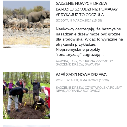
SADZENIE NOWYCH DRZEW
BARDZIEJ SZKODZI NIŻ POMAGA?
AFRYKA JUŻ TO ODCZUŁA
SOBOTA, 9 MARCA 2024 (15:38)
Naukowcy ostrzegają, że bezmyślne
nasadzanie drzew może być groźne
dla środowiska. Widać to wyraźnie na
afrykański przykładzie.
Nieprzemyślane projekty
“renaturyzacji” zagrażają...
AFRYKA
,
LASY
,
OCHRONA PRZYRODY
,
SADZENIE DRZEW
,
SAWANNA
WIEŚ SADZI NOWE DRZEWA
PONIEDZIAŁEK, 8 MAJA 2023 (16:29)
SADZENIE DRZEW
,
CZYSTA POLSKA POLSAT
NEWS
,
ADRIANNA BOROWICZ