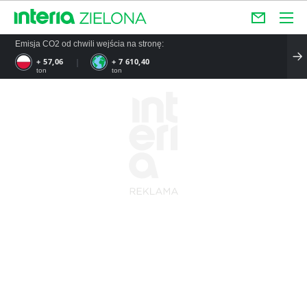
Emisja CO2 od chwili wejścia na stronę:
+ 57,06
+ 7 610,40
ton
ton