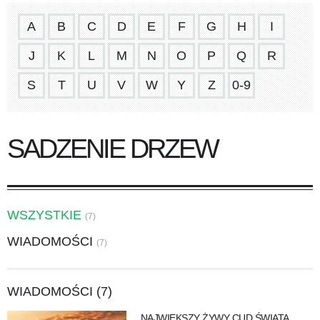
A
B
C
D
E
F
G
H
I
J
K
L
M
N
O
P
Q
R
S
T
U
V
W
Y
Z
0-9
SADZENIE DRZEW
WSZYSTKIE
(7)
WIADOMOŚCI
(7)
WIADOMOŚCI (7)
NAJWIĘKSZY ŻYWY CUD ŚWIATA.