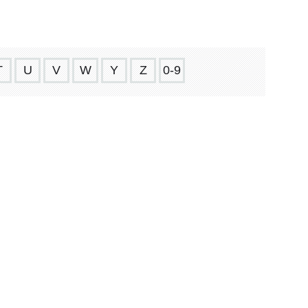
T
U
V
W
Y
Z
0-9