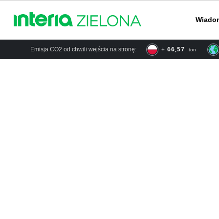
Wiado
+ 66,57
Emisja CO2 od chwili wejścia na stronę:
ton