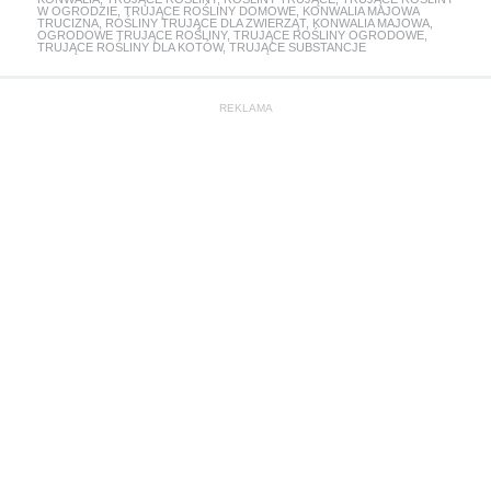
W OGRODZIE
,
TRUJĄCE ROŚLINY DOMOWE
,
KONWALIA MAJOWA
TRUCIZNA
,
ROŚLINY TRUJĄCE DLA ZWIERZĄT
,
KONWALIA MAJOWA
,
OGRODOWE TRUJĄCE ROŚLINY
,
TRUJĄCE ROŚLINY OGRODOWE
,
TRUJĄCE ROŚLINY DLA KOTÓW
,
TRUJĄCE SUBSTANCJE
REKLAMA