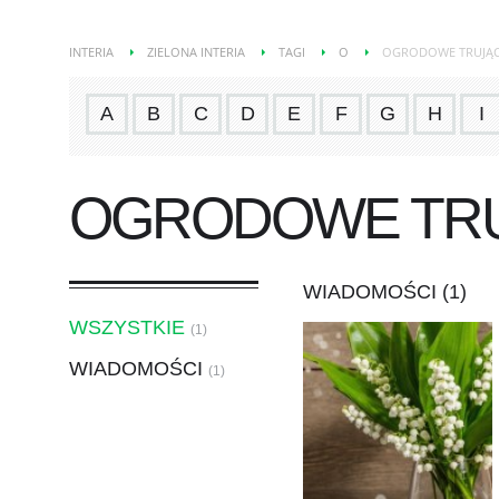
INTERIA
ZIELONA INTERIA
TAGI
O
OGRODOWE TRUJĄC
A
B
C
D
E
F
G
H
I
OGRODOWE TRU
WIADOMOŚCI (1)
WSZYSTKIE
(1)
WIADOMOŚCI
(1)