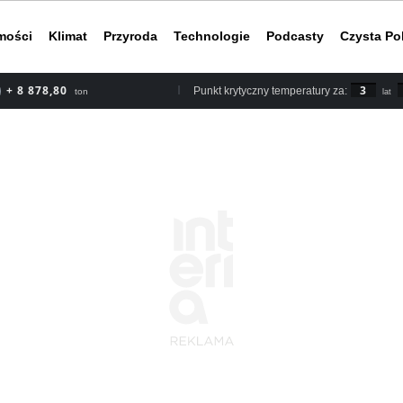
mości
Klimat
Przyroda
Technologie
Podcasty
Czysta Po
+ 8 878,80
3
Punkt krytyczny temperatury za:
ton
lat
Według rapor
2030 roku, b
nieuchronnym
do ery przed