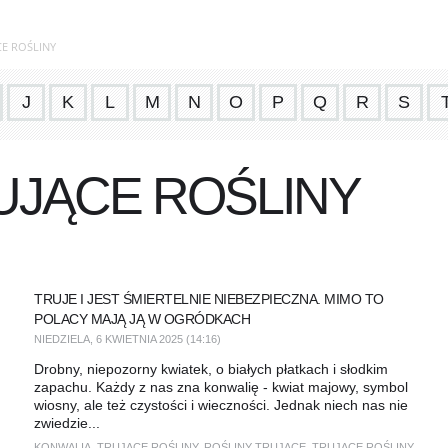
E ROŚLINY
J
K
L
M
N
O
P
Q
R
S
JĄCE ROŚLINY
TRUJE I JEST ŚMIERTELNIE NIEBEZPIECZNA. MIMO TO
POLACY MAJĄ JĄ W OGRÓDKACH
NIEDZIELA, 6 KWIETNIA 2025 (14:16)
Drobny, niepozorny kwiatek, o białych płatkach i słodkim
zapachu. Każdy z nas zna konwalię - kwiat majowy, symbol
wiosny, ale też czystości i wieczności. Jednak niech nas nie
zwiedzie...
KONWALIA
,
TRUJĄCE ROŚLINY
,
ROŚLINY TRUJĄCE
,
TRUJĄCE ROŚLINY