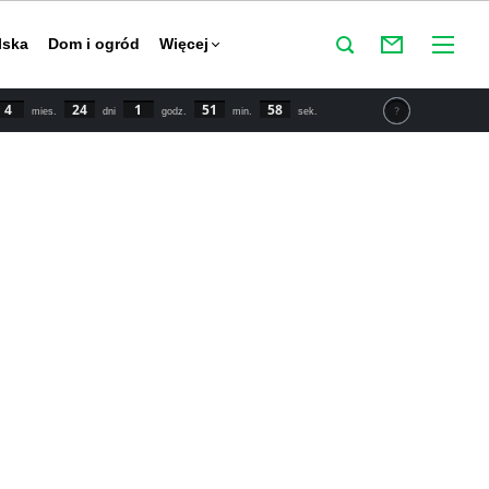
lska
Dom i ogród
Więcej
4
24
1
51
58
mies.
dni
godz.
min.
sek.
tu IPCC świat powinien zmniejszyć emisje CO2 o połowę do
y powstrzymać globalne ocieplenie. Najnowsze dane mówią o
 wzroście temperatury o 1,5 stopnia Celsjusza w porównaniu
przemysłowej.