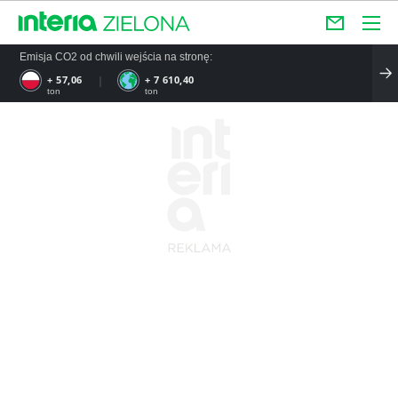
Emisja CO2 od chwili wejścia na stronę:
+ 57,06
+ 7 610,40
ton
ton