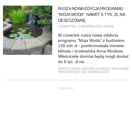
RUSZA NOWA EDYCJA PROGRAMU
"MOJA WODA". NAWET 6 TYS. ZŁ NA
DESZCZÓWKĘ
CZWARTEK, 3 SIERPNIA 2023 (09:58)
W czwartek rusza nowa odsłona
programu "Moja Woda" z budżetem
130 mln zł - poinformowała minister
klimatu i środowiska Anna Moskwa.
Właściciele domów będą mogli dostać
do 6 tys. zł na...
DESZCZÓWKA
,
RETENCJA WODY
,
PROGRAM
"MOJA WODA"
,
MOJA WODA 2023
REKLAMA