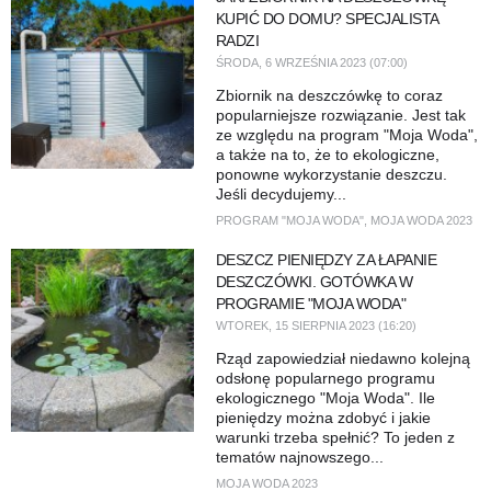
KUPIĆ DO DOMU? SPECJALISTA
RADZI
ŚRODA, 6 WRZEŚNIA 2023 (07:00)
Zbiornik na deszczówkę to coraz
popularniejsze rozwiązanie. Jest tak
ze względu na program "Moja Woda",
a także na to, że to ekologiczne,
ponowne wykorzystanie deszczu.
Jeśli decydujemy...
PROGRAM "MOJA WODA"
,
MOJA WODA 2023
DESZCZ PIENIĘDZY ZA ŁAPANIE
DESZCZÓWKI. GOTÓWKA W
PROGRAMIE "MOJA WODA"
WTOREK, 15 SIERPNIA 2023 (16:20)
Rząd zapowiedział niedawno kolejną
odsłonę popularnego programu
ekologicznego "Moja Woda". Ile
pieniędzy można zdobyć i jakie
warunki trzeba spełnić? To jeden z
tematów najnowszego...
MOJA WODA 2023