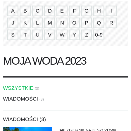
A
B
C
D
E
F
G
H
I
J
K
L
M
N
O
P
Q
R
S
T
U
V
W
Y
Z
0-9
MOJA WODA 2023
WSZYSTKIE
(3)
WIADOMOŚCI
(3)
WIADOMOŚCI (3)
JAKI ZBIORNIK NA DESZCZÓWKĘ