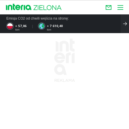
Emisja CO2 od chwili wejścia na stronę:
+ 57,06
+ 7 610,40
ton
ton