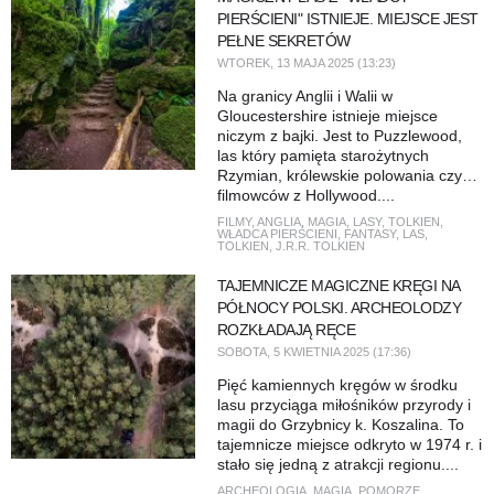
PIERŚCIENI" ISTNIEJE. MIEJSCE JEST
PEŁNE SEKRETÓW
WTOREK, 13 MAJA 2025 (13:23)
Na granicy Anglii i Walii w
Gloucestershire istnieje miejsce
niczym z bajki. Jest to Puzzlewood,
las który pamięta starożytnych
Rzymian, królewskie polowania czy…
filmowców z Hollywood....
FILMY
,
ANGLIA
,
MAGIA
,
LASY
,
TOLKIEN
,
WŁADCA PIERŚCIENI
,
FANTASY
,
LAS
,
TOLKIEN
,
J.R.R. TOLKIEN
TAJEMNICZE MAGICZNE KRĘGI NA
PÓŁNOCY POLSKI. ARCHEOLODZY
ROZKŁADAJĄ RĘCE
SOBOTA, 5 KWIETNIA 2025 (17:36)
Pięć kamiennych kręgów w środku
lasu przyciąga miłośników przyrody i
magii do Grzybnicy k. Koszalina. To
tajemnicze miejsce odkryto w 1974 r. i
stało się jedną z atrakcji regionu....
ARCHEOLOGIA
,
MAGIA
,
POMORZE
,