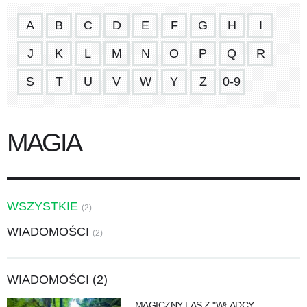
A
B
C
D
E
F
G
H
I
J
K
L
M
N
O
P
Q
R
S
T
U
V
W
Y
Z
0-9
MAGIA
WSZYSTKIE
(2)
WIADOMOŚCI
(2)
WIADOMOŚCI (2)
MAGICZNY LAS Z "WŁADCY