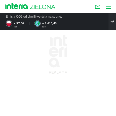
Emisja CO2 od chwili wejścia na stronę:
+ 57,06
+ 7 610,40
ton
ton