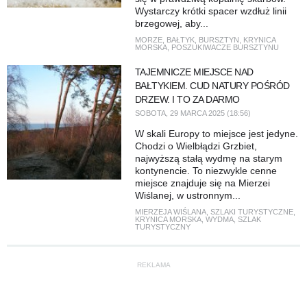
Wystarczy krótki spacer wzdłuż linii
brzegowej, aby...
MORZE
,
BAŁTYK
,
BURSZTYN
,
KRYNICA
MORSKA
,
POSZUKIWACZE BURSZTYNU
TAJEMNICZE MIEJSCE NAD
BAŁTYKIEM. CUD NATURY POŚRÓD
DRZEW. I TO ZA DARMO
SOBOTA, 29 MARCA 2025 (18:56)
W skali Europy to miejsce jest jedyne.
Chodzi o Wielbłądzi Grzbiet,
najwyższą stałą wydmę na starym
kontynencie. To niezwykle cenne
miejsce znajduje się na Mierzei
Wiślanej, w ustronnym...
MIERZEJA WIŚLANA
,
SZLAKI TURYSTYCZNE
,
KRYNICA MORSKA
,
WYDMA
,
SZLAK
TURYSTYCZNY
REKLAMA