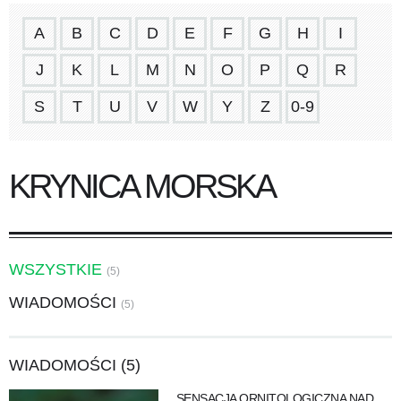
A
B
C
D
E
F
G
H
I
J
K
L
M
N
O
P
Q
R
S
T
U
V
W
Y
Z
0-9
KRYNICA MORSKA
WSZYSTKIE
(5)
WIADOMOŚCI
(5)
WIADOMOŚCI (5)
SENSACJA ORNITOLOGICZNA NAD