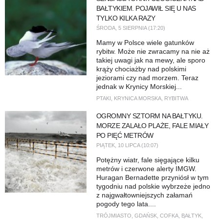
BAŁTYKIEM. POJAWIŁ SIĘ U NAS
TYLKO KILKA RAZY
ŚRODA, 5 SIERPNIA (17:20)
Mamy w Polsce wiele gatunków
rybitw. Może nie zwracamy na nie aż
takiej uwagi jak na mewy, ale sporo
krąży chociażby nad polskimi
jeziorami czy nad morzem. Teraz
jednak w Krynicy Morskiej...
PTAKI
,
KRYNICA MORSKA
,
RYBITWA
OGROMNY SZTORM NA BAŁTYKU.
MORZE ZALAŁO PLAŻE, FALE MIAŁY
PO PIĘĆ METRÓW
PIĄTEK, 10 LIPCA (10:07)
Potężny wiatr, fale sięgające kilku
metrów i czerwone alerty IMGW.
Huragan Bernadette przyniósł w tym
tygodniu nad polskie wybrzeże jedno
z najgwałtowniejszych załamań
pogody tego lata....
TRÓJMIASTO
,
GDAŃSK
,
COFKA
,
BAŁTYK
,