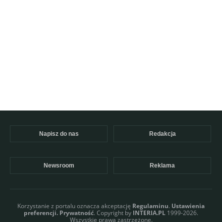
Napisz do nas
Redakcja
Newsroom
Reklama
Korzystanie z portalu oznacza akceptację
Regulaminu
.
Ustawienia
preferencji.
Prywatność
. Copyright by
INTERIA.PL
1999-2026.
Wszystkie prawa zastrzeżone.