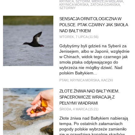
KRYNICA
,
SZTORM
,
MIERZEJA WIŚLANA
,
KRYNICA MORSKA
,
ZATOKA GDAŃSKA
,
SZTORMY
SENSACJA ORNITOLOGICZNA W
POLSCE. PTAK CZARNY JAK SMOŁA
NAD BAŁTYKIEM
WTOREK, 7 LIPCA (11:56)
Gdybyśmy byli gdzieś na Syberii za
Jenisejem, albo w Japonii, względnie
w Chinach, widok tego czarnego jak
smoła ptaka odpływającego do
wybrzeża nie mógłby dziwić. Nad
polskim Bałtykiem...
PTAKI
,
KRYNICA MORSKA
,
KACZKI
ZŁOTE ŻNIWA NAD BAŁTYKIEM.
SPACEROWICZE WRACAJĄ Z
PEŁNYMI WIADRAMI
ŚRODA, 4 MARCA (15:21)
Złote żniwa nad Bałtykiem nabierają
tempa. Po ostatnich załamaniach
pogody polskie wybrzeże zamieniło
się w prawdziwą kopalnię skarbów.