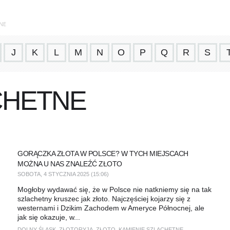
NE
J
K
L
M
N
O
P
Q
R
S
CHETNE
GORĄCZKA ZŁOTA W POLSCE? W TYCH MIEJSCACH
MOŻNA U NAS ZNALEŹĆ ZŁOTO
SOBOTA, 4 STYCZNIA 2025 (15:06)
Mogłoby wydawać się, że w Polsce nie natkniemy się na tak
szlachetny kruszec jak złoto. Najczęściej kojarzy się z
westernami i Dzikim Zachodem w Ameryce Północnej, ale
jak się okazuje, w...
DOLNY ŚLĄSK
,
ZŁOTORYJA
,
ZŁOTO
,
KAMIENIE SZLACHETNE