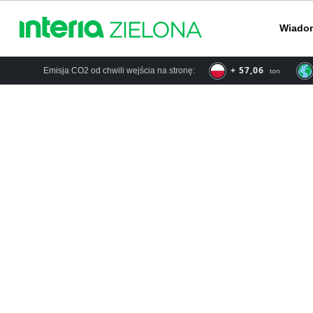
Wiado
+ 66,57
Emisja CO2 od chwili wejścia na stronę:
ton