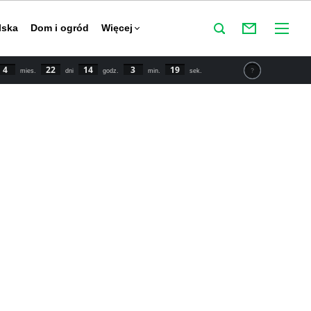
lska
Dom i ogród
Więcej
4
22
14
3
18
mies.
dni
godz.
min.
sek.
tu IPCC świat powinien zmniejszyć emisje CO2 o połowę do
y powstrzymać globalne ocieplenie. Najnowsze dane mówią o
 wzroście temperatury o 1,5 stopnia Celsjusza w porównaniu
przemysłowej.