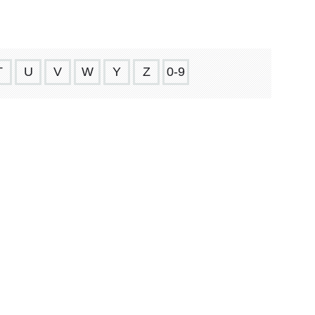
T
U
V
W
Y
Z
0-9