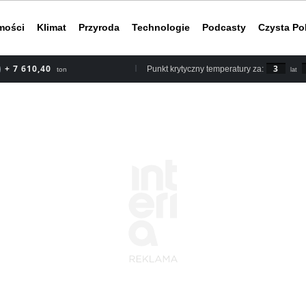
mości
Klimat
Przyroda
Technologie
Podcasty
Czysta Po
+ 8 878,80
3
Punkt krytyczny temperatury za:
ton
lat
Według rapor
2030 roku, b
nieuchronnym
do ery przed