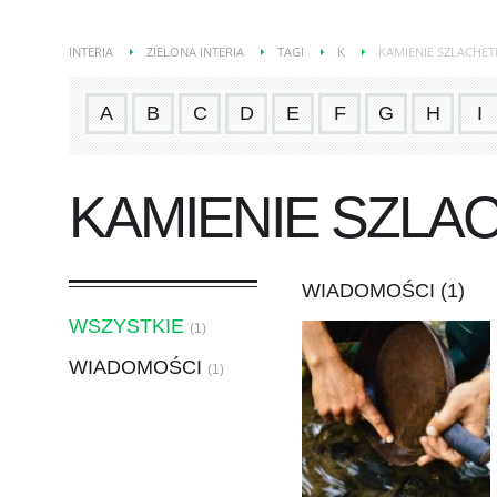
INTERIA
ZIELONA INTERIA
TAGI
K
KAMIENIE SZLACHET
A
B
C
D
E
F
G
H
I
KAMIENIE SZLA
WIADOMOŚCI (1)
WSZYSTKIE
(1)
WIADOMOŚCI
(1)