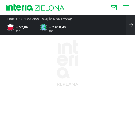
Emisja CO2 od chwili wejścia na stronę:
+ 57,06
+ 7 610,40
ton
ton