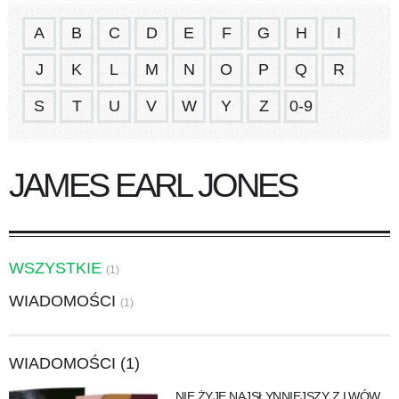
A
B
C
D
E
F
G
H
I
J
K
L
M
N
O
P
Q
R
S
T
U
V
W
Y
Z
0-9
JAMES EARL JONES
WSZYSTKIE
(1)
WIADOMOŚCI
(1)
WIADOMOŚCI (1)
NIE ŻYJE NAJSŁYNNIEJSZY Z LWÓW.