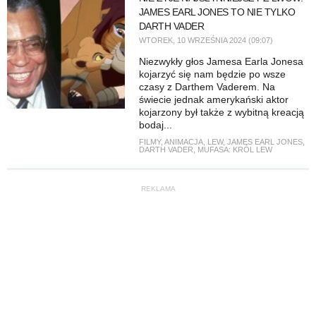
JAMES EARL JONES TO NIE TYLKO
DARTH VADER
WTOREK, 10 WRZEŚNIA 2024 (09:07)
Niezwykły głos Jamesa Earla Jonesa
kojarzyć się nam będzie po wsze
czasy z Darthem Vaderem. Na
świecie jednak amerykański aktor
kojarzony był także z wybitną kreacją
bodaj...
FILMY
,
ANIMACJA
,
LEW
,
JAMES EARL JONES
,
DARTH VADER
,
MUFASA: KRÓL LEW
REKLAMA