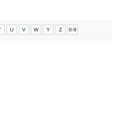
T
U
V
W
Y
Z
0-9