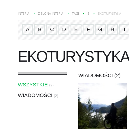
INTERIA
ZIELONA INTERIA
TAGI
E
EKOTURYSTYKA
A
B
C
D
E
F
G
H
I
EKOTURYSTYK
WIADOMOŚCI (2)
WSZYSTKIE
(2)
WIADOMOŚCI
(2)