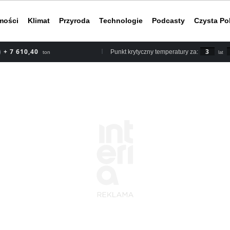
mości
Klimat
Przyroda
Technologie
Podcasty
Czysta Po
+ 8 878,80
3
Punkt krytyczny temperatury za:
ton
lat
Według rapor
2030 roku, b
nieuchronnym
do ery przed