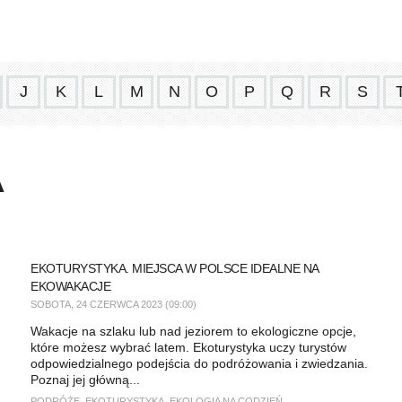
J
K
L
M
N
O
P
Q
R
S
A
EKOTURYSTYKA. MIEJSCA W POLSCE IDEALNE NA
EKOWAKACJE
SOBOTA, 24 CZERWCA 2023 (09:00)
Wakacje na szlaku lub nad jeziorem to ekologiczne opcje,
które możesz wybrać latem. Ekoturystyka uczy turystów
odpowiedzialnego podejścia do podróżowania i zwiedzania.
Poznaj jej główną...
PODRÓŻE
,
EKOTURYSTYKA
,
EKOLOGIA NA CODZIEŃ