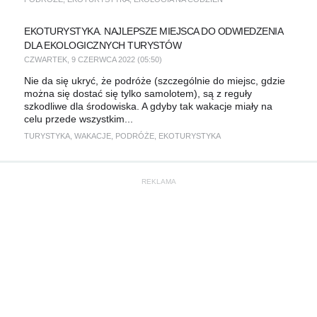
EKOTURYSTYKA. NAJLEPSZE MIEJSCA DO ODWIEDZENIA
DLA EKOLOGICZNYCH TURYSTÓW
CZWARTEK, 9 CZERWCA 2022 (05:50)
Nie da się ukryć, że podróże (szczególnie do miejsc, gdzie
można się dostać się tylko samolotem), są z reguły
szkodliwe dla środowiska. A gdyby tak wakacje miały na
celu przede wszystkim...
TURYSTYKA
,
WAKACJE
,
PODRÓŻE
,
EKOTURYSTYKA
REKLAMA