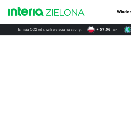
Wiado
+ 66,57
Emisja CO2 od chwili wejścia na stronę:
ton