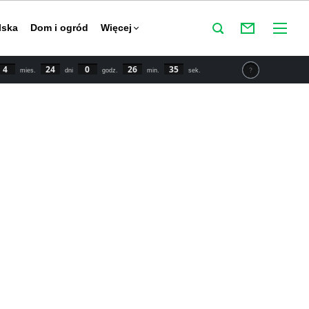
lska
Dom i ogród
Więcej
4
24
0
26
34
mies.
dni
godz.
min.
sek.
tu IPCC świat powinien zmniejszyć emisje CO2 o połowę do
y powstrzymać globalne ocieplenie. Najnowsze dane mówią o
 wzroście temperatury o 1,5 stopnia Celsjusza w porównaniu
przemysłowej.