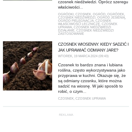
czosnek niedźwiedzi. Oprócz szeregu
właściwości...
OGRÓDKI
,
CZOSNEK
,
OGRÓD
,
OGRÓDEK
,
CZOSNEK NIEDŹWIEDZI
,
OGRÓD JESIENIĄ
,
OGRÓD PIELĘGNACJA
,
CZOSNEK
WŁAŚCIWOŚCI LECZNICZE
,
CZOSNEK
UPRAWA
,
CZOSNEK NIEDŹWIEDZI
DZIAŁANIE
,
CZOSNEK NIEDŹWIEDZI
ZASTOSOWANIE
CZOSNEK WIOSENNY. KIEDY SADZIĆ I
JAK UPRAWIAĆ ODMIANY JARE?
WTOREK, 19 MARCA 2024 (09:43)
Czosnek to bardzo znana i lubiana
roślina, często wykorzystywana jako
przyprawa w kuchni. Okazuje się, że
są odmiany czosnku, które można
sadzić na wiosnę. W jaki sposób to
robić, o czym...
CZOSNEK
,
CZOSNEK UPRAWA
REKLAMA