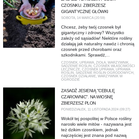
CZOSNKU. ZBIERZESZ
GIGANTYCZNE GŁÓWKI
SOBOTA, 14 MARCA (20:59)
Chcesz, żeby twój czosnek był
gigantyczny i zdrowy? Wszystko
zależy od sąsiadów! Niektóre rośliny
działają jak naturalny nawóz i chronią
czosnek przed chorobami oraz
szkodnikami. Sprawdź,...
CZOSNEK
,
UPRAWA
,
ZIOŁA
,
WARZYWNIK
,
SADZENIE ROŚLIN
,
CZOSNEK WŁAŚCIWOŚCI
LECZNICZE
,
CZOSNEK UPRAWA
,
UPRAWA
ROŚLIN
,
SADZENIE ROŚLIN OGRODOWYCH
,
CZOSNEK DZIAŁANIE
,
WARZYWNIK W
OGRODZIE
ZASADŹ JESIENIĄ "CEBULĘ
CZAROWNIC". NA WIOSNĘ
ZBIERZESZ PLON
PONIEDZIAŁEK, 11 LISTOPADA 2024 (09:27)
Wokół tej pospolitej w Polsce rośliny
narosło wiele mitów - nazywana jest
też dzikim czosnkiem, jednak
najczęściej jest znana pod nazwą