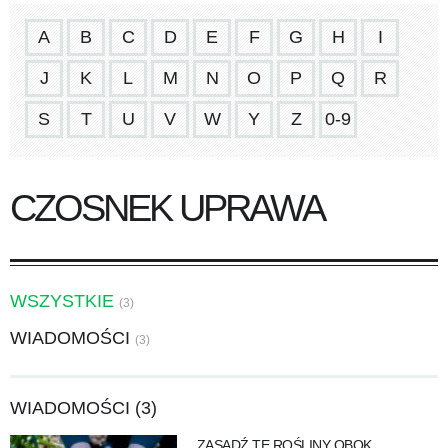
A
B
C
D
E
F
G
H
I
J
K
L
M
N
O
P
Q
R
S
T
U
V
W
Y
Z
0-9
CZOSNEK UPRAWA
WSZYSTKIE
(3)
WIADOMOŚCI
(3)
WIADOMOŚCI (3)
ZASADŹ TE ROŚLINY OBOK