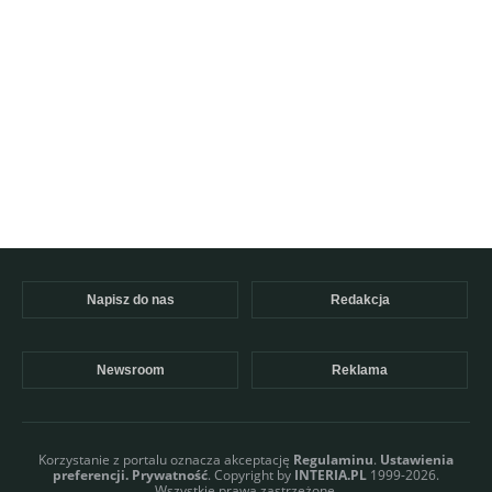
Napisz do nas
Redakcja
Newsroom
Reklama
Korzystanie z portalu oznacza akceptację
Regulaminu
.
Ustawienia
preferencji.
Prywatność
. Copyright by
INTERIA.PL
1999-2026.
Wszystkie prawa zastrzeżone.