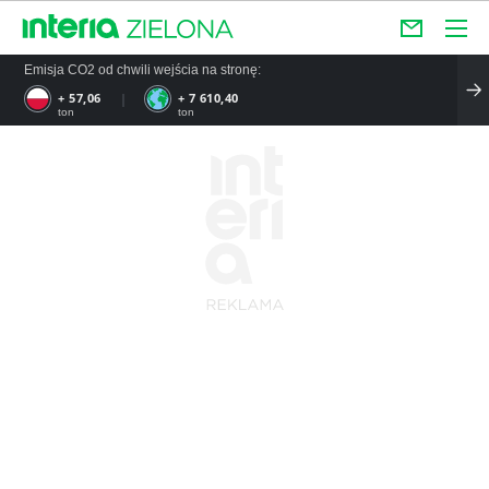
Emisja CO2 od chwili wejścia na stronę:
+ 57,06
+ 7 610,40
ton
ton