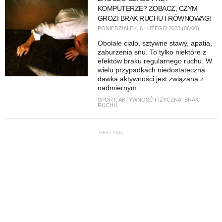
KOMPUTERZE? ZOBACZ, CZYM
GROZI BRAK RUCHU I RÓWNOWAGI
PONIEDZIAŁEK, 6 LUTEGO 2023 (06:00)
Obolałe ciało, sztywne stawy, apatia,
zaburzenia snu. To tylko niektóre z
efektów braku regularnego ruchu. W
wielu przypadkach niedostateczna
dawka aktywności jest związana z
nadmiernym...
SPORT
,
AKTYWNOŚĆ FIZYCZNA
,
BRAK
RUCHU
REKLAMA