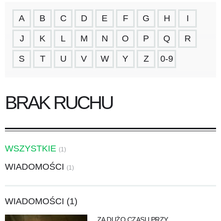
A
B
C
D
E
F
G
H
I
J
K
L
M
N
O
P
Q
R
S
T
U
V
W
Y
Z
0-9
BRAK RUCHU
WSZYSTKIE
(1)
WIADOMOŚCI
(1)
WIADOMOŚCI (1)
ZA DUŻO CZASU PRZY