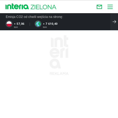
Emisja CO2 od chwili wejścia na stronę:
+ 57,06
+ 7 610,40
ton
ton