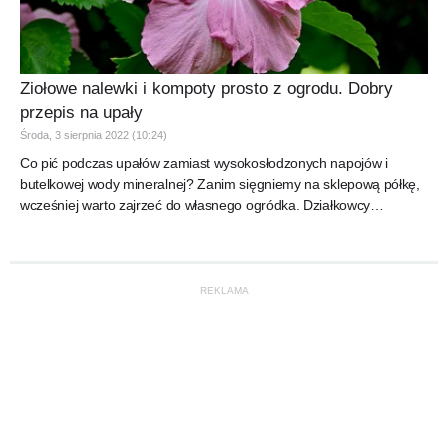
Ziołowe nalewki i kompoty prosto z ogrodu. Dobry
przepis na upały
Środa, 3 sierpnia 2022 (10:24)
Co pić podczas upałów zamiast wysokosłodzonych napojów i
butelkowej wody mineralnej? Zanim sięgniemy na sklepową półkę,
wcześniej warto zajrzeć do własnego ogródka. Działkowcy
rekomendują...
REKLAMA