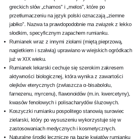
greckich słów „chamos” i „melos”, które po
przetłumaczeniu na język polski oznaczają „ziemne
jabłko”. Nazwa ta prawdopodobnie ma związek z lekko
słodkim, specyficznym zapachem rumianku.
Rumianek wraz z innymi ziołami (miętą pieprzową,
nagietkiem i szałwią) uprawiano w wiejskich ogródkach
już w XIX wieku.
Rumianek lekarski cechuje się szerokim zakresem
aktywności biologicznej, która wynika z zawartości
olejków eterycznych (zwłaszcza α-bisabololu,
farnezenu, myrcenu), flawonoidów (m.in. kwercetyny),
kwasów fenolowych i polisacharydów śluzowych.
Koszyczki rumianku pospolitego stanowią surowiec
zielarski, który po wysuszeniu wykorzystuje się w
zastosowaniach medycznych i kosmetycznych.
Naturalne środki lecznicze na bazie kwiatów rumianku