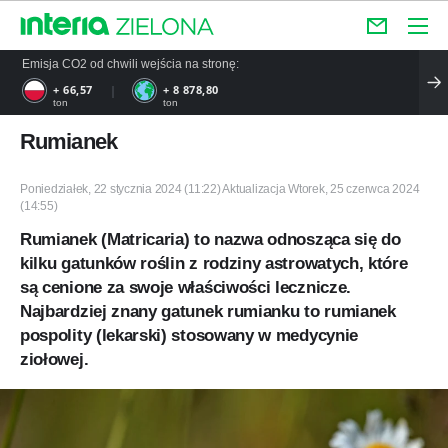
Emisja CO2 od chwili wejścia na stronę:
+ 76,08
+ 10 147
ton
ton
Rumianek
Poniedziałek, 22 stycznia 2024 (11:22) Aktualizacja Wtorek, 25 czerwca 2024
(14:55)
Rumianek (Matricaria) to nazwa odnosząca się do
kilku gatunków roślin z rodziny astrowatych, które
są cenione za swoje właściwości lecznicze.
Najbardziej znany gatunek rumianku to rumianek
pospolity (lekarski) stosowany w medycynie
ziołowej.