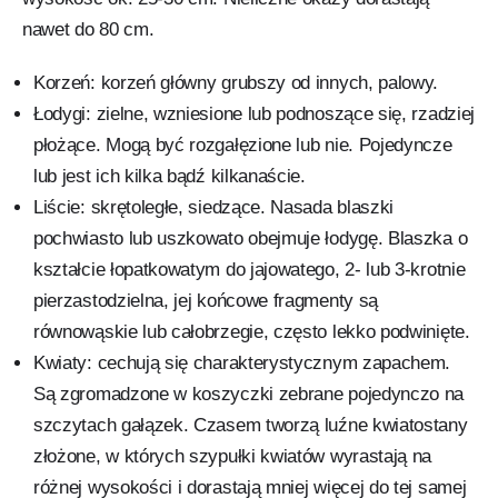
nawet do 80 cm.
Korzeń: korzeń główny grubszy od innych, palowy.
Łodygi: zielne, wzniesione lub podnoszące się, rzadziej
płożące. Mogą być rozgałęzione lub nie. Pojedyncze
lub jest ich kilka bądź kilkanaście.
Liście: skrętoległe, siedzące. Nasada blaszki
pochwiasto lub uszkowato obejmuje łodygę. Blaszka o
kształcie łopatkowatym do jajowatego, 2- lub 3-krotnie
pierzastodzielna, jej końcowe fragmenty są
równowąskie lub całobrzegie, często lekko podwinięte.
Kwiaty: cechują się charakterystycznym zapachem.
Są zgromadzone w koszyczki zebrane pojedynczo na
szczytach gałązek. Czasem tworzą luźne kwiatostany
złożone, w których szypułki kwiatów wyrastają na
różnej wysokości i dorastają mniej więcej do tej samej