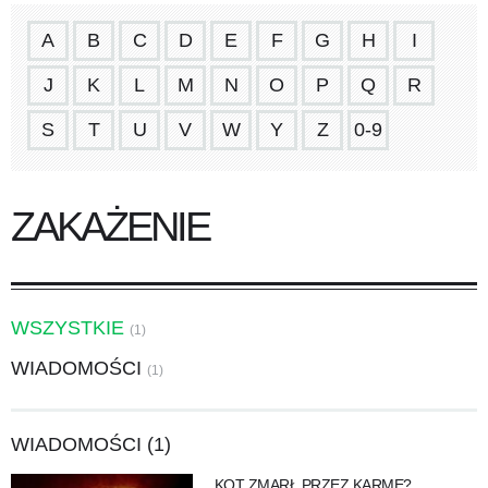
A
B
C
D
E
F
G
H
I
J
K
L
M
N
O
P
Q
R
S
T
U
V
W
Y
Z
0-9
ZAKAŻENIE
WSZYSTKIE
(1)
WIADOMOŚCI
(1)
WIADOMOŚCI (1)
KOT ZMARŁ PRZEZ KARMĘ?