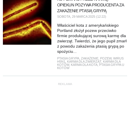
OPIEKUN POZYWA PRODUCENTA ZA
ZAKAŻENIE PTASIĄ GRYPĄ
SOBOTA, 29 MARCA 2025 (12:22)
Właściciel kota z amerykańskiego
Portland złożył pozew przeciwko
firmie produkującej surową karmę dla
zwierząt. Twierdzi, że jego pupil zmarł
z powodu zakażenia ptasią grypą po
spożyciu...
PTASIA GRYPA
,
ZAKAŻENIE
,
POZEW
,
WIRUS
H5N1
,
KARMA DLA ZWIERZĄT
,
KARMA DLA
KOTÓW
,
KARMA DLA KOTA
,
PTASIA GRYPA U
KOTÓW
REKLAMA