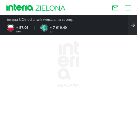
Emisja CO2 od chwili wejścia na stronę:
+ 57,06
+ 7 610,40
ton
ton