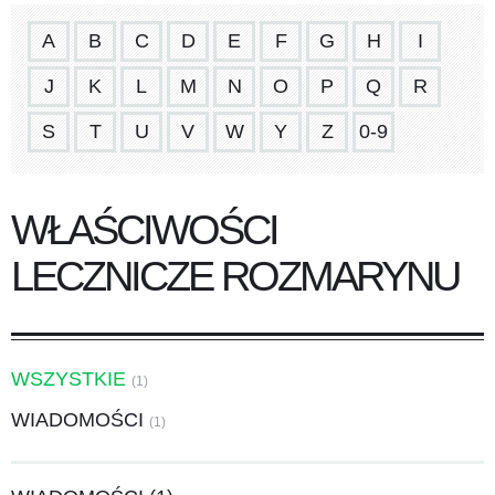
A
B
C
D
E
F
G
H
I
J
K
L
M
N
O
P
Q
R
S
T
U
V
W
Y
Z
0-9
WŁAŚCIWOŚCI
LECZNICZE ROZMARYNU
WSZYSTKIE
(1)
WIADOMOŚCI
(1)