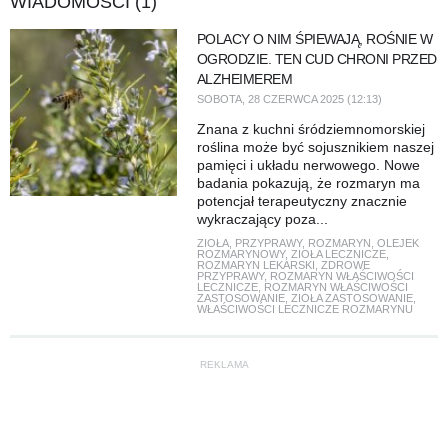
WIADOMOŚCI (1)
POLACY O NIM ŚPIEWAJĄ, ROŚNIE W
OGRODZIE. TEN CUD CHRONI PRZED
ALZHEIMEREM
SOBOTA, 28 CZERWCA 2025 (12:13)
Znana z kuchni śródziemnomorskiej
roślina może być sojusznikiem naszej
pamięci i układu nerwowego. Nowe
badania pokazują, że rozmaryn ma
potencjał terapeutyczny znacznie
wykraczający poza...
ZIOŁA
,
PRZYPRAWY
,
ROZMARYN
,
OLEJEK
ROZMARYNOWY
,
ZIOŁA LECZNICZE
,
ROZMARYN LEKARSKI
,
ZDROWE
PRZYPRAWY
,
ROZMARYN WŁAŚCIWOŚCI
LECZNICZE
,
ROZMARYN WŁAŚCIWOŚCI
ZASTOSOWANIE
,
ZIOŁA ZASTOSOWANIE
,
WŁAŚCIWOŚCI LECZNICZE ROZMARYNU
REKLAMA