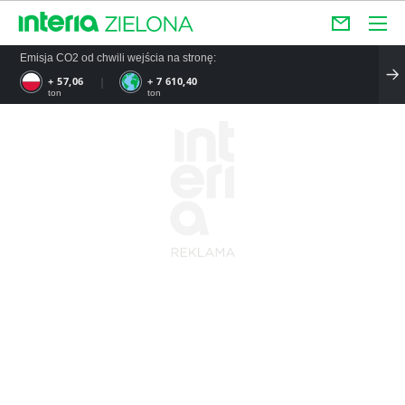
Emisja CO2 od chwili wejścia na stronę:
+ 57,06
+ 7 610,40
ton
ton