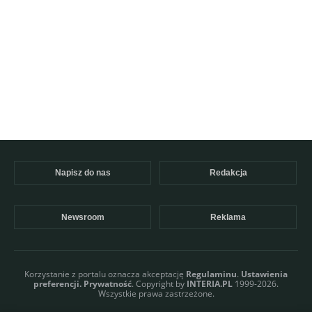
Napisz do nas
Redakcja
Newsroom
Reklama
Korzystanie z portalu oznacza akceptację
Regulaminu
.
Ustawienia
preferencji.
Prywatność
. Copyright by
INTERIA.PL
1999-2026.
Wszystkie prawa zastrzeżone.