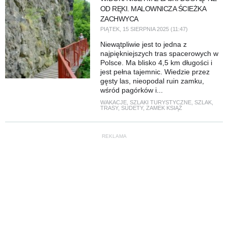
OD RĘKI. MALOWNICZA ŚCIEŻKA
ZACHWYCA
PIĄTEK, 15 SIERPNIA 2025 (11:47)
Niewątpliwie jest to jedna z
najpiękniejszych tras spacerowych w
Polsce. Ma blisko 4,5 km długości i
jest pełna tajemnic. Wiedzie przez
gęsty las, nieopodal ruin zamku,
wśród pagórków i...
WAKACJE
,
SZLAKI TURYSTYCZNE
,
SZLAK
,
TRASY
,
SUDETY
,
ZAMEK KSIĄŻ
REKLAMA