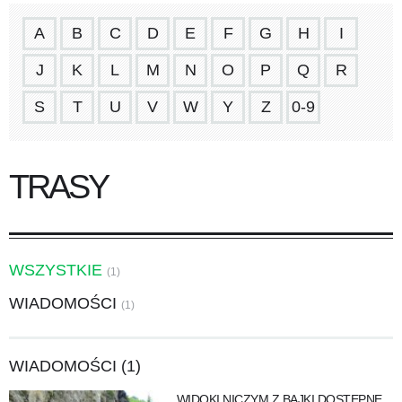
A
B
C
D
E
F
G
H
I
J
K
L
M
N
O
P
Q
R
S
T
U
V
W
Y
Z
0-9
TRASY
WSZYSTKIE
(1)
WIADOMOŚCI
(1)
WIADOMOŚCI (1)
WIDOKI NICZYM Z BAJKI DOSTĘPNE