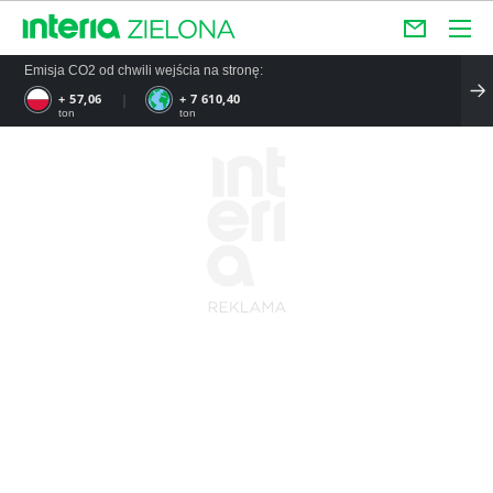
Emisja CO2 od chwili wejścia na stronę:
+ 57,06
+ 7 610,40
ton
ton