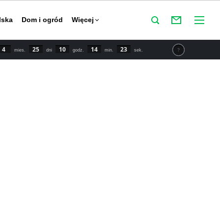
lska
Dom i ogród
Więcej
4
25
10
14
23
mies.
dni
godz.
min.
sek.
tu IPCC świat powinien zmniejszyć emisje CO2 o połowę do
y powstrzymać globalne ocieplenie. Najnowsze dane mówią o
 wzroście temperatury o 1,5 stopnia Celsjusza w porównaniu
przemysłowej.