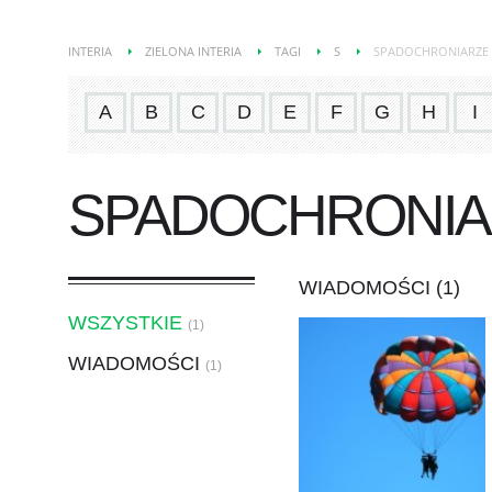
INTERIA
ZIELONA INTERIA
TAGI
S
SPADOCHRONIARZE
A
B
C
D
E
F
G
H
I
SPADOCHRONIA
WIADOMOŚCI (1)
WSZYSTKIE
(1)
WIADOMOŚCI
(1)