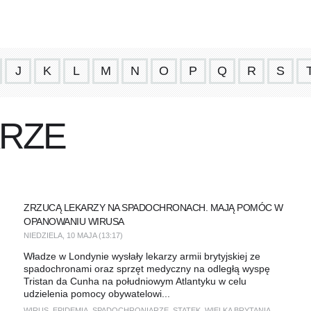
J
K
L
M
N
O
P
Q
R
S
RZE
ZRZUCĄ LEKARZY NA SPADOCHRONACH. MAJĄ POMÓC W
OPANOWANIU WIRUSA
NIEDZIELA, 10 MAJA (13:17)
Władze w Londynie wysłały lekarzy armii brytyjskiej ze
spadochronami oraz sprzęt medyczny na odległą wyspę
Tristan da Cunha na południowym Atlantyku w celu
udzielenia pomocy obywatelowi...
WIRUS
,
EPIDEMIA
,
SPADOCHRONIARZE
,
STATEK
,
WIELKA BRYTANIA
,