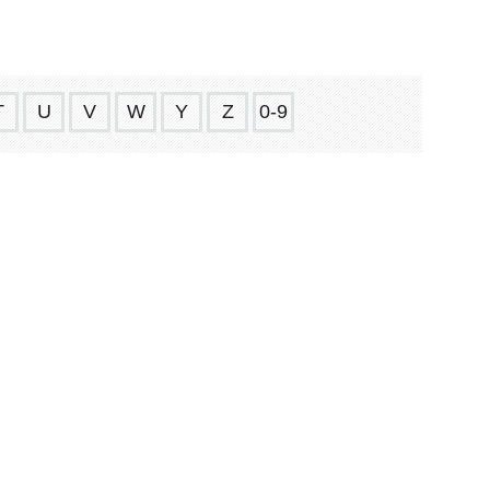
T
U
V
W
Y
Z
0-9