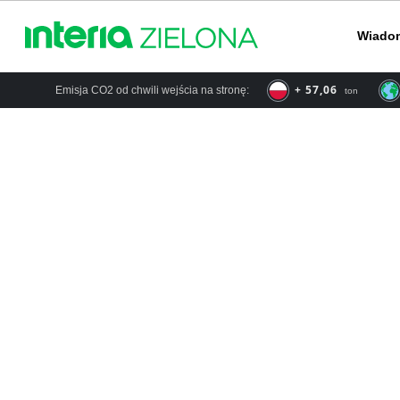
Wiado
+ 57,06
Emisja CO2 od chwili wejścia na stronę:
ton