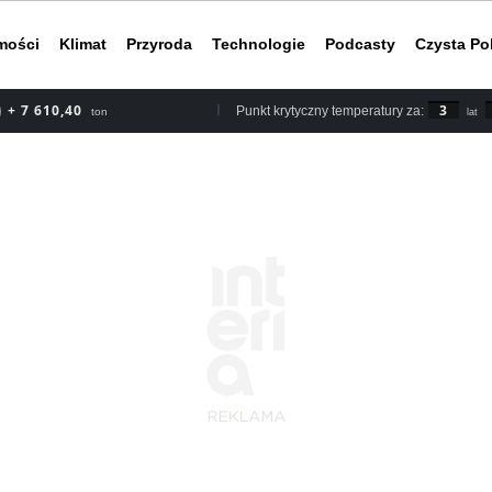
mości
Klimat
Przyroda
Technologie
Podcasty
Czysta Po
+ 7 610,40
3
Punkt krytyczny temperatury za:
ton
lat
Według rapor
2030 roku, b
nieuchronnym
do ery przed